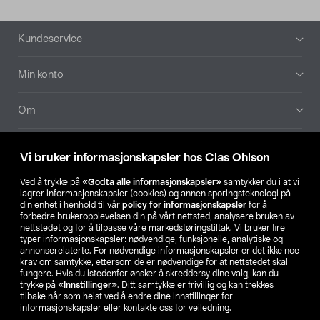
Bunntekst
Kundeservice
Min konto
Om
Aktuelt
Vi bruker informasjonskapsler hos Clas Ohlson
Våre selskaper
Ved å trykke på
«Godta alle informasjonskapsler»
samtykker du i at vi
lagrer informasjonskapsler (cookies) og annen sporingsteknologi på
din enhet i henhold til vår
policy for informasjonskapsler
for å
Finn din butikk
forbedre brukeropplevelsen din på vårt nettsted, analysere bruken av
nettstedet og for å tilpasse våre markedsføringstiltak. Vi bruker fire
typer informasjonskapsler: nødvendige, funksjonelle, analytiske og
annonserelaterte. For nødvendige informasjonskapsler er det ikke noe
SE
NO
FI
krav om samtykke, ettersom de er nødvendige for at nettstedet skal
fungere. Hvis du istedenfor ønsker å skreddersy dine valg, kan du
trykke på
«Innstillinger»
. Ditt samtykke er frivillig og kan trekkes
tilbake når som helst ved å endre dine innstillinger for
informasjonskapsler eller kontakte oss for veiledning.