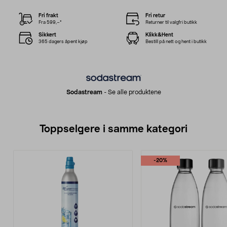
Fri frakt
Fri retur
Fra 599,–*
Returner til valgfri butikk
Sikkert
Klikk&Hent
365 dagers åpent kjøp
Bestill på nett og hent i butikk
Sodastream
-
Se alle produktene
Toppselgere i samme kategori
-20%