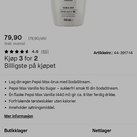
79,90
(79,90/stk)
(inkl. moms)
4.6
(
65
)
Artikkelnr.:
44-3917-14
Kjøp
3
for
2
Billigste på kjøpet
Lag din egen Pepsi Max-brus med SodaStream.
Pepsi Max Vanilla No Sugar – sukkerfri smak til din SodaStream.
Én flaske Pepsi Max Vanilla (440 ml) gir ca. 9 liter ferdig drikke.
Forfriskende tørsteslukker uten kalorier.
Inneholder søtningsmiddel.
Mer informasjon
Butikklager
Nettlager