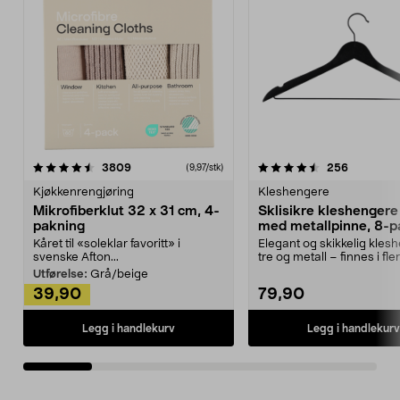
4.5av 5 stjerner
anmeldelser
4.5av 5 stjerner
anmeldels
3809
256
(9,97/stk)
Kjøkkenrengjøring
Kleshengere
Mikrofiberklut 32 x 31 cm, 4-
Sklisikre kleshengere 
pakning
med metallpinne, 8-p
Kåret til «soleklar favoritt» i
Elegant og skikkelig kles
svenske Afton...
tre og metall – finnes i fle
Kleshe...
Utførelse:
Grå/beige
39,90
79,90
Legg i handlekurv
Legg i handlekurv