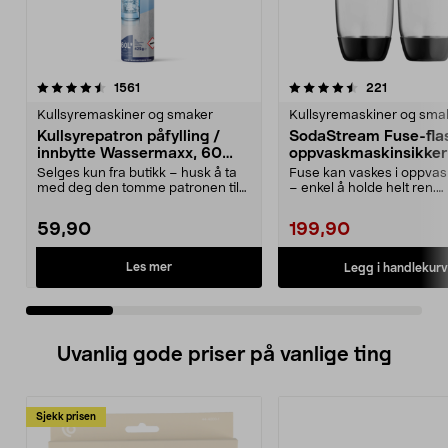
4.5 av 5 stjerner
anmeldelser
4.5 av 5 stjerner
anmeldels
1561
221
Kullsyremaskiner og smaker
Kullsyremaskiner og sma
Kullsyrepatron påfylling /
SodaStream Fuse-fla
innbytte Wassermaxx, 60
oppvaskmaskinsikker 1
liter
pakning
Selges kun fra butikk – husk å ta
Fuse kan vaskes i oppva
med deg den tomme patronen til
– enkel å holde helt ren.
butikken. Kulls...
Gjenbrukbar flaske av ...
59,90
199,90
Les mer
Legg i handlekurv
Uvanlig gode priser på vanlige ting
Sjekk prisen