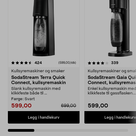
4.0av 5 stjerner
anmeldelser
4.5av 5 stjerner
anmeldels
424
339
(599,00/stk)
Kullsyremaskiner og smaker
Kullsyremaskiner og sma
SodaStream Terra Quick
SodaStream Gaia Qui
Connect, kullsyremaskin
Connect, kullsyremas
Slank kullsyremaskin med
Enkel kullsyremaskin me
klikkfeste både til ...
klikkfeste til gassflasken.
SodaStream Gaia – kullsy
Farge:
Svart
599,00
599,00
699,00
Legg i handlekurv
Legg i handlekurv