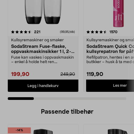
4.5 av 5 stjerner
anmeldelser
4.5 av 5 stjerner
anmeldel
221
1570
(99,95/stk)
Kullsyremaskiner og smaker
Kullsyremaskiner og sma
SodaStream Fuse-flaske,
SodaStream Quick C
oppvaskmaskinsikker 1 l, 2-
kullsyrepatron for påfy
pakning
innbytte, 60 liter
Fuse kan vaskes i oppvaskmaskin
Refillpatron, hentes i en a
– enkel å holde helt ren.
butikker – husk å ta med 
Gjenbrukbar flaske av ...
tomme patronen ti...
199,90
119,90
249,90
Les mer
Legg i handlekurv
Passende tilbehør
-14%