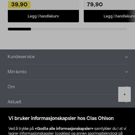
39,90
79,90
Legg i handlekurv
Legg i handlekurv
Bunntekst
Kundeservice
Min konto
Om
Product
+
quantity
Aktuelt
Våre selskaper
Vi bruker informasjonskapsler hos Clas Ohlson
Ved å trykke på
«Godta alle informasjonskapsler»
samtykker du i at vi
Finn din butikk
lagrer informasjonskapsler (cookies) og annen sporingsteknologi på