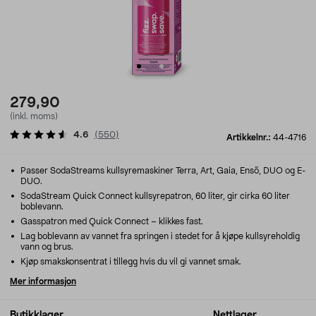
279,90
(inkl. moms)
4.6
(
550
)
Artikkelnr.:
44-4716
Passer SodaStreams kullsyremaskiner Terra, Art, Gaia, Ensõ, DUO og E-
DUO.
SodaStream Quick Connect kullsyrepatron, 60 liter, gir cirka 60 liter
boblevann.
Gasspatron med Quick Connect – klikkes fast.
Lag boblevann av vannet fra springen i stedet for å kjøpe kullsyreholdig
vann og brus.
Kjøp smakskonsentrat i tillegg hvis du vil gi vannet smak.
Mer informasjon
Butikklager
Nettlager