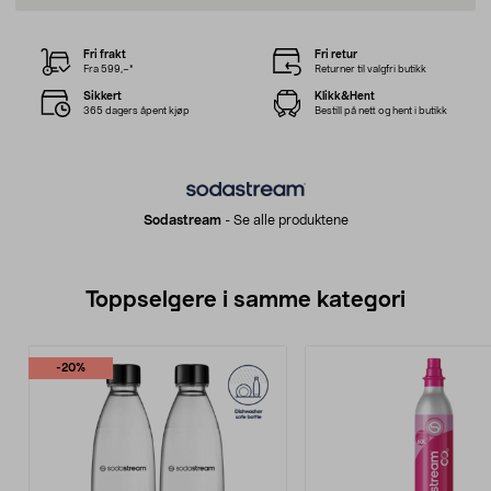
Fri frakt
Fri retur
Fra 599,–*
Returner til valgfri butikk
Sikkert
Klikk&Hent
365 dagers åpent kjøp
Bestill på nett og hent i butikk
Sodastream
-
Se alle produktene
Toppselgere i samme kategori
-20%