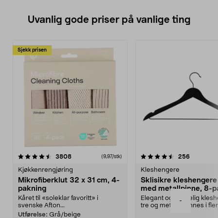
Uvanlig gode priser på vanlige ting
Sjekk prisen
4.5av 5 stjerner
anmeldelser
4.5av 5 stjerner
anmeldels
3808
256
(9,97/stk)
Kjøkkenrengjøring
Kleshengere
Mikrofiberklut 32 x 31 cm, 4-
Sklisikre kleshengere 
pakning
med metallpinne, 8-p
Kåret til «soleklar favoritt» i
Elegant og skikkelig kles
-
svenske Afton...
tre og metall – finnes i fle
Kleshe...
Utførelse:
Grå/beige