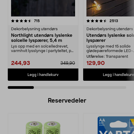
4.5 av 5 stjerner
anmeldelser
4.5 av 5 stjerner
anmeldel
715
2513
Dekorbelysning utendørs
Dekorbelysning utendørs
Northlight utendørs lyslenke
Utendørs lyslenke sol
solcelle lyspærer, 5,4 m
lyspærer
Lys opp med en solcelledrevet,
Lysslynge med 15 solide
varmhvit lysslynge i partyteltet, på
glødepæreformede LED-..
balkongen el...
Utførelse:
Transparent
244,93
129,90
349,90
Legg i handlekurv
Legg i handlekurv
Reservedeler