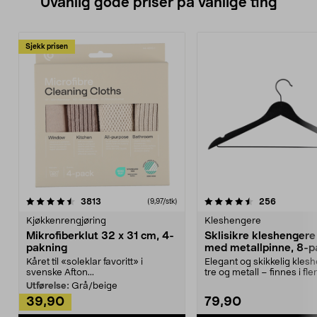
Uvanlig gode priser på vanlige ting
Sjekk prisen
4.5av 5 stjerner
anmeldelser
4.5av 5 stjerner
anmeldels
3813
256
(9,97/stk)
Kjøkkenrengjøring
Kleshengere
Mikrofiberklut 32 x 31 cm, 4-
Sklisikre kleshengere 
pakning
med metallpinne, 8-p
Kåret til «soleklar favoritt» i
Elegant og skikkelig kles
svenske Afton...
tre og metall – finnes i fle
Kleshe...
Utførelse:
Grå/beige
39,90
79,90