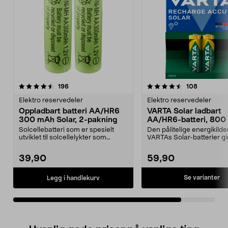
4.5av 5 stjerner
anmeldelser
anmeldels
196
108
Elektro reservedeler
Elektro reservedeler
Oppladbart batteri AA/HR6
VARTA Solar ladbart
300 mAh Solar, 2-pakning
AA/HR6-batteri, 80
Solcellebatteri som er spesielt
Den pålitelige energikilde
utviklet til solcellelykter som
VARTAs Solar-batterier gi
bruker AA-batter...
riktig belysning ...
39,90
59,90
Se varianter
Legg i handlekurv