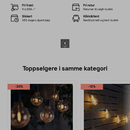
Fri frakt
Fri retur
Fra 599,–*
Returner til valgfri butikk
Sikkert
Klikk&Hent
365 dagers åpent kjøp
Bestill på nett og hent i butikk
Toppselgere i samme kategori
-30%
-13%