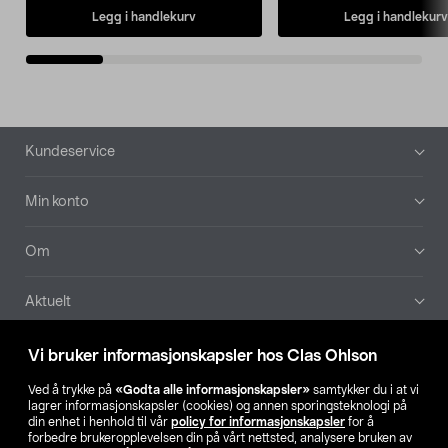
Legg i handlekurv
Legg i handlekurv
Bunntekst
Kundeservice
Min konto
Om
Aktuelt
Våre selskaper
Vi bruker informasjonskapsler hos Clas Ohlson
Ved å trykke på
«Godta alle informasjonskapsler»
samtykker du i at vi
Finn din butikk
lagrer informasjonskapsler (cookies) og annen sporingsteknologi på
din enhet i henhold til vår
policy for informasjonskapsler
for å
forbedre brukeropplevelsen din på vårt nettsted, analysere bruken av