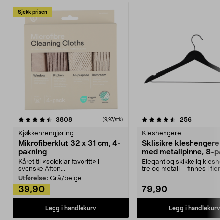
Sjekk prisen
4.5av 5 stjerner
anmeldelser
4.5av 5 stjerner
anmeldels
3808
256
(9,97/stk)
Kjøkkenrengjøring
Kleshengere
Mikrofiberklut 32 x 31 cm, 4-
Sklisikre kleshengere 
pakning
med metallpinne, 8-p
Kåret til «soleklar favoritt» i
Elegant og skikkelig kles
svenske Afton...
tre og metall – finnes i fle
Kleshe...
Utførelse:
Grå/beige
39,90
79,90
Legg i handlekurv
Legg i handlekurv