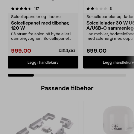
2.0 av 5 stjerner
anmeldelser
4.0 av 5 stjerner
anmeldelser
117
3
Solcellepaneler og -ladere
Solcellepaneler og -lade
Solcellepanel med tilbehør,
Solcellelader 30 W U
120 W
A/USB-C sammenleg
Få strøm fra solen på hytta eller i
Lad mobiler, hodetelefon
campingvognen. Solcellepanel
med solenergi med opptil
med ramme i sva...
Kompakt og samm...
999,00
699,00
1299,00
Legg i handlekurv
Legg i handlekurv
Passende tilbehør