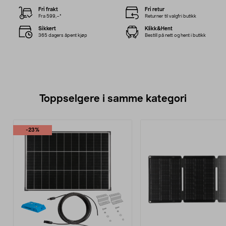
Fri frakt
Fri retur
Fra 599,–*
Returner til valgfri butikk
Sikkert
Klikk&Hent
365 dagers åpent kjøp
Bestill på nett og hent i butikk
Toppselgere i samme kategori
-23%