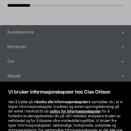
Bunntekst
Kundeservice
Min konto
Om
Aktuelt
Våre selskaper
Vi bruker informasjonskapsler hos Clas Ohlson
Ved å trykke på
«Godta alle informasjonskapsler»
samtykker du i at vi
Finn din butikk
lagrer informasjonskapsler (cookies) og annen sporingsteknologi på
din enhet i henhold til vår
policy for informasjonskapsler
for å
forbedre brukeropplevelsen din på vårt nettsted, analysere bruken av
SE
NO
FI
nettstedet og for å tilpasse våre markedsføringstiltak. Vi bruker fire
typer informasjonskapsler: nødvendige, funksjonelle, analytiske og
annonserelaterte. For nødvendige informasjonskapsler er det ikke noe