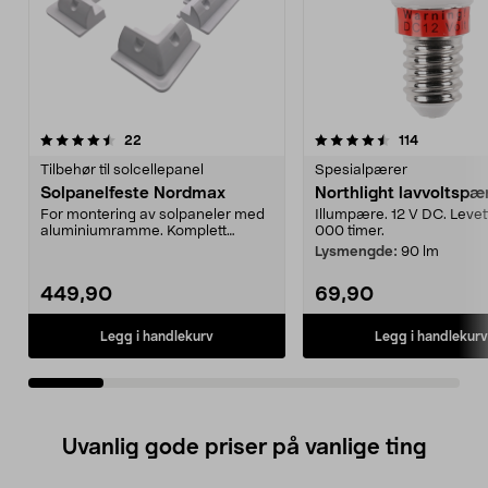
4.5av 5 stjerner
anmeldelser
4.5av 5 stjerner
anmeldelse
22
114
Tilbehør til solcellepanel
Spesialpærer
Solpanelfeste Nordmax
Northlight lavvoltspæ
For montering av solpaneler med
Illumpære. 12 V DC. Levet
aluminiumramme. Komplett
000 timer.
monteringssett med fest...
Lysmengde:
90 lm
449,90
69,90
Legg i handlekurv
Legg i handlekurv
Uvanlig gode priser på vanlige ting