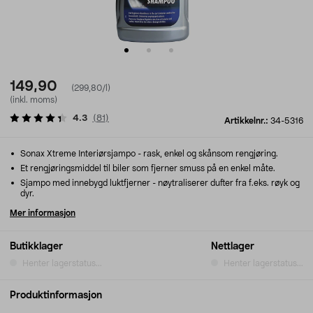
149,90
(299,80/l)
(inkl. moms)
4.3
(
81
)
Artikkelnr.:
34-5316
Sonax Xtreme Interiørsjampo - rask, enkel og skånsom rengjøring.
Et rengjøringsmiddel til biler som fjerner smuss på en enkel måte.
Sjampo med innebygd luktfjerner - nøytraliserer dufter fra f.eks. røyk og
dyr.
Mer informasjon
Butikklager
Nettlager
Henter lagerstatus...
Henter lagerstatus...
Produktinformasjon