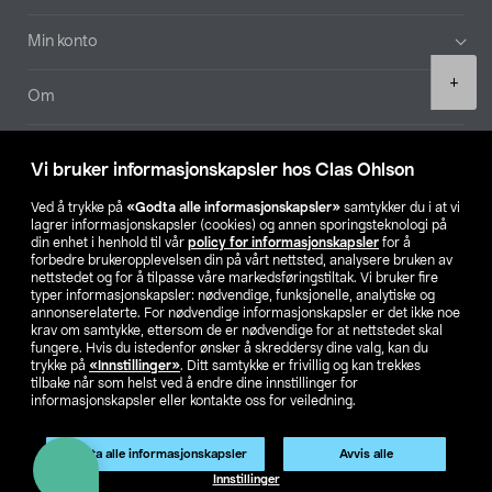
Min konto
Product
+
quantity
Om
Aktuelt
Vi bruker informasjonskapsler hos Clas Ohlson
Våre selskaper
Ved å trykke på
«Godta alle informasjonskapsler»
samtykker du i at vi
lagrer informasjonskapsler (cookies) og annen sporingsteknologi på
din enhet i henhold til vår
policy for informasjonskapsler
for å
Finn din butikk
forbedre brukeropplevelsen din på vårt nettsted, analysere bruken av
nettstedet og for å tilpasse våre markedsføringstiltak. Vi bruker fire
typer informasjonskapsler: nødvendige, funksjonelle, analytiske og
annonserelaterte. For nødvendige informasjonskapsler er det ikke noe
SE
NO
FI
krav om samtykke, ettersom de er nødvendige for at nettstedet skal
fungere. Hvis du istedenfor ønsker å skreddersy dine valg, kan du
trykke på
«Innstillinger»
. Ditt samtykke er frivillig og kan trekkes
tilbake når som helst ved å endre dine innstillinger for
informasjonskapsler eller kontakte oss for veiledning.
Godta alle informasjonskapsler
Avvis alle
Privacy statement
Medlemsvilkår
Kjøpsvilkår
For bedrifter
Legg i handlekurv
(1)
Innstillinger
Endre til priser ekskl. moms