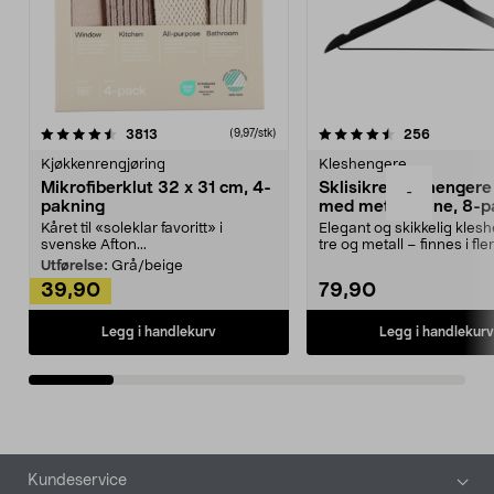
4.5av 5 stjerner
anmeldelser
4.5av 5 stjerner
anmeldels
3813
256
(9,97/stk)
Kjøkkenrengjøring
Kleshengere
Mikrofiberklut 32 x 31 cm, 4-
Sklisikre kleshengere 
-
pakning
med metallpinne, 8-p
Kåret til «soleklar favoritt» i
Elegant og skikkelig kles
svenske Afton...
tre og metall – finnes i fle
Kleshe...
Utførelse:
Grå/beige
39,90
79,90
Legg i handlekurv
Legg i handlekurv
Bunntekst
Kundeservice