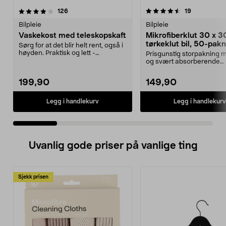
4.5 av 5 stjerner
anmeldelser
4.5 av 5 stjerner
anmeldelse
126
19
Bilpleie
Bilpleie
Vaskekost med teleskopskaft
Mikrofiberklut 30 x 3
tørkeklut bil, 50-pak
Sørg for at det blir helt rent, også i
høyden. Praktisk og lett -
Prisgunstig storpakning
teleskophåndta...
og svært absorberende
tørkekluter. Store mikrof...
199,90
149,90
Legg i handlekurv
Legg i handlekurv
Uvanlig gode priser på vanlige ting
Sjekk prisen