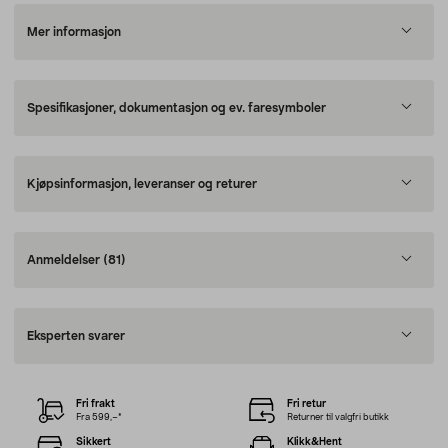
Mer informasjon
Spesifikasjoner, dokumentasjon og ev. faresymboler
Kjøpsinformasjon, leveranser og returer
Anmeldelser
(81)
Eksperten svarer
Fri frakt
Fri retur
Fra 599,–*
Returner til valgfri butikk
Sikkert
Klikk&Hent