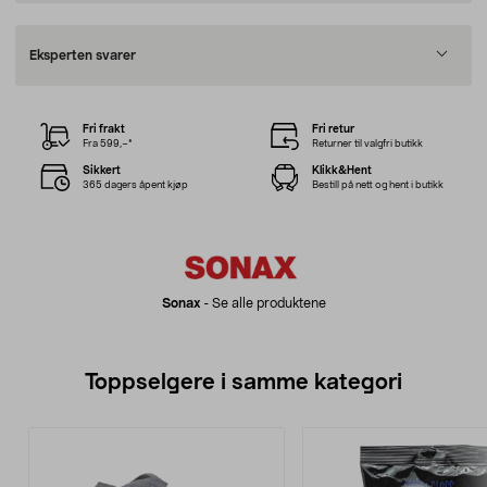
Eksperten svarer
Fri frakt
Fri retur
Fra 599,–*
Returner til valgfri butikk
Sikkert
Klikk&Hent
365 dagers åpent kjøp
Bestill på nett og hent i butikk
Sonax
-
Se alle produktene
Toppselgere i samme kategori