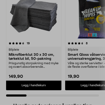
4.5 av 5 stjerner
anmeldelser
4.0 av 5 stjerner
anmeldelser
19
8
Bilpleie
Bilpleie
Mikrofiberklut 30 x 30 cm,
Smart Gloss våtserviet
tørkeklut bil, 50-pakning
universalrengjøring, 
pakning
Prisgunstig storpakning med myke
Våte og sterke servietter 
og svært absorberende
de fleste overflatene i bil
tørkekluter. Store mikrof...
Gloss v...
149,90
19,90
Legg i handlekurv
Legg i handlekurv