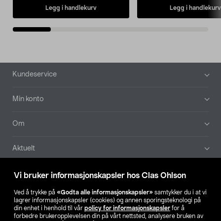
Legg i handlekurv
Legg i handlekurv
Bunntekst
Kundeservice
Min konto
Om
Aktuelt
Våre selskaper
Vi bruker informasjonskapsler hos Clas Ohlson
Ved å trykke på
«Godta alle informasjonskapsler»
samtykker du i at vi
Finn din butikk
lagrer informasjonskapsler (cookies) og annen sporingsteknologi på
din enhet i henhold til vår
policy for informasjonskapsler
for å
forbedre brukeropplevelsen din på vårt nettsted, analysere bruken av