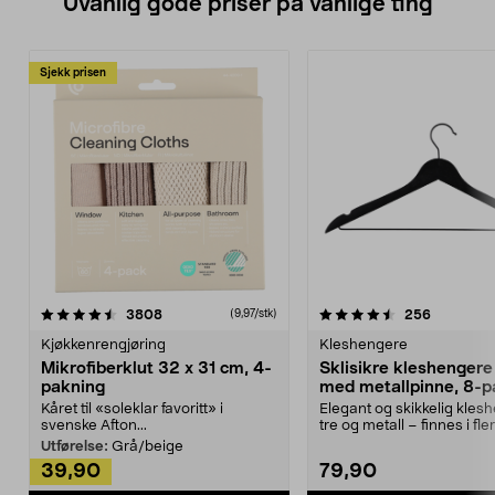
Uvanlig gode priser på vanlige ting
Sjekk prisen
4.5av 5 stjerner
anmeldelser
4.5av 5 stjerner
anmeldels
3808
256
(9,97/stk)
Kjøkkenrengjøring
Kleshengere
Mikrofiberklut 32 x 31 cm, 4-
Sklisikre kleshengere 
pakning
med metallpinne, 8-p
Kåret til «soleklar favoritt» i
Elegant og skikkelig kles
svenske Afton...
tre og metall – finnes i fle
Kleshe...
Utførelse:
Grå/beige
39,90
79,90