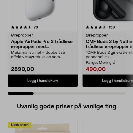
4.5 av 5 stjerner
anmeldelser
4.5 av 5 stjerner
anmeldels
78
159
Ørepropper
Ørepropper
Apple AirPods Pro 3 trådløse
CMF Buds 2 by Nothi
ørepropper med
trådløse ørepropper i
støyreduksjon
Maksimal stillhet – dobbelt så
"CMF Buds 2 gir ekstremt
effektiv støyreduksjon som
pengene", sk...
forgjengeren. Apple Ai...
Farge:
Mørk grå
2890,00
490,00
Legg i handlekurv
Legg i handlekurv
Uvanlig gode priser på vanlige ting
Sjekk prisen