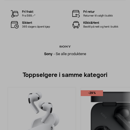
Fri frakt
Fri retur
Fra 599,–*
Returner til valgfri butikk
Sikkert
Klikk&Hent
365 dagers åpent kjøp
Bestill på nett og hent i butikk
Sony
-
Se alle produktene
Toppselgere i samme kategori
-29%