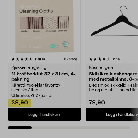
4.5av 5 stjerner
anmeldelser
4.5av 5 stjerner
anmeldels
3809
256
(9,97/stk)
Kjøkkenrengjøring
Kleshengere
Mikrofiberklut 32 x 31 cm, 4-
Sklisikre kleshengere 
pakning
med metallpinne, 8-p
Kåret til «soleklar favoritt» i
Elegant og skikkelig kles
svenske Afton...
tre og metall – finnes i fle
Kleshe...
Utførelse:
Grå/beige
39,90
79,90
Legg i handlekurv
Legg i handlekurv