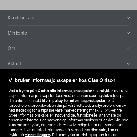
Bunntekst
Kundeservice
Min konto
Om
Aktuelt
Våre selskaper
Vi bruker informasjonskapsler hos Clas Ohlson
Ved å trykke på
«Godta alle informasjonskapsler»
samtykker du i at vi
Finn din butikk
lagrer informasjonskapsler (cookies) og annen sporingsteknologi på
din enhet i henhold til vår
policy for informasjonskapsler
for å
forbedre brukeropplevelsen din på vårt nettsted, analysere bruken av
SE
NO
FI
nettstedet og for å tilpasse våre markedsføringstiltak. Vi bruker fire
typer informasjonskapsler: nødvendige, funksjonelle, analytiske og
annonserelaterte. For nødvendige informasjonskapsler er det ikke noe
krav om samtykke, ettersom de er nødvendige for at nettstedet skal
fungere. Hvis du istedenfor ønsker å skreddersy dine valg, kan du
trykke på
«Innstillinger»
. Ditt samtykke er frivillig og kan trekkes