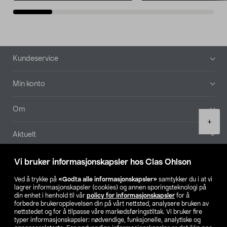
Bunntekst
Kundeservice
Min konto
Om
Product
+
quantity
Aktuelt
Våre selskaper
Vi bruker informasjonskapsler hos Clas Ohlson
Ved å trykke på
«Godta alle informasjonskapsler»
samtykker du i at vi
Finn din butikk
lagrer informasjonskapsler (cookies) og annen sporingsteknologi på
din enhet i henhold til vår
policy for informasjonskapsler
for å
forbedre brukeropplevelsen din på vårt nettsted, analysere bruken av
SE
NO
FI
nettstedet og for å tilpasse våre markedsføringstiltak. Vi bruker fire
typer informasjonskapsler: nødvendige, funksjonelle, analytiske og