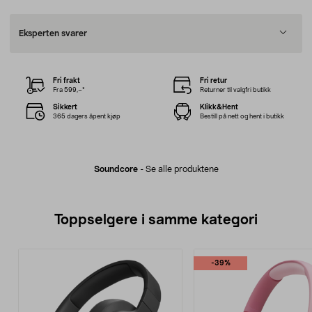
Eksperten svarer
Fri frakt
Fri retur
Fra 599,–*
Returner til valgfri butikk
Sikkert
Klikk&Hent
365 dagers åpent kjøp
Bestill på nett og hent i butikk
Soundcore
-
Se alle produktene
Toppselgere i samme kategori
-39%