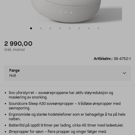
2 990,00
(inkl. moms)
Artikkelnr.:
39-4752-1
Select
Farge
variant
Hvit
Sov uforstyrret – soveøreproppene har aktiv støyreduksjon og
maskering av snorking.
Soundcore Sleep A30 soveørepropper – trådløse ørepropper med
søvnsporing.
Ergonomiske og slanke hodetelefoner som er behagelige å ha på hele
natten.
Batteritid på opptil 9 timer per lading, cirka 45 timer med ladeetuiet.
Ørepropper for søvn – flere propper og vinger følger med.