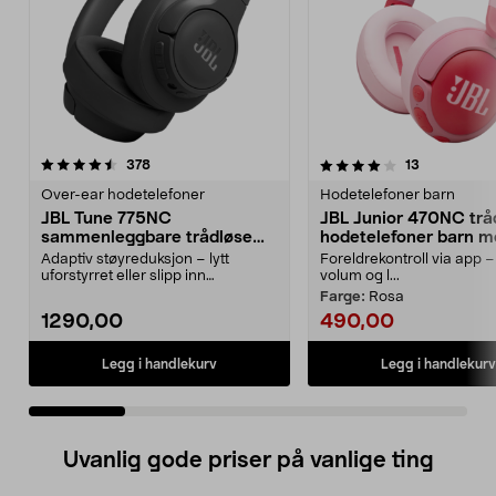
4.0 av 5 stjerner
anmeldelser
4.0 av 5 stjerner
anmeldelse
378
13
Over-ear hodetelefoner
Hodetelefoner barn
JBL Tune 775NC
JBL Junior 470NC trå
sammenleggbare trådløse
hodetelefoner barn 
over ear-hodetelefoner,
Adaptiv støyreduksjon – lytt
Foreldrekontroll via app –
svarte
uforstyrret eller slipp inn
volum og l...
omgivelsene med Smart A...
Farge:
Rosa
1290,00
490,00
Legg i handlekurv
Legg i handlekurv
Uvanlig gode priser på vanlige ting