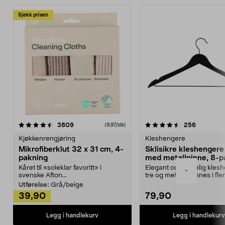
Sjekk prisen
4.5av 5 stjerner
anmeldelser
4.5av 5 stjerner
anmeldels
3809
256
(9,97/stk)
Kjøkkenrengjøring
Kleshengere
Mikrofiberklut 32 x 31 cm, 4-
Sklisikre kleshengere 
pakning
med metallpinne, 8-p
Kåret til «soleklar favoritt» i
Elegant og skikkelig kles
-
svenske Afton...
tre og metall – finnes i fle
Kleshe...
Utførelse:
Grå/beige
39,90
79,90
Legg i handlekurv
Legg i handlekurv