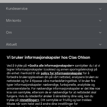
Bunntekst
Kundeservice
Min konto
Om
Aktuelt
Våre selskaper
Vi bruker informasjonskapsler hos Clas Ohlson
Ved å trykke på
«Godta alle informasjonskapsler»
samtykker du i at vi
Finn din butikk
lagrer informasjonskapsler (cookies) og annen sporingsteknologi på
din enhet i henhold til vår
policy for informasjonskapsler
for å
forbedre brukeropplevelsen din på vårt nettsted, analysere bruken av
SE
NO
FI
nettstedet og for å tilpasse våre markedsføringstiltak. Vi bruker fire
typer informasjonskapsler: nødvendige, funksjonelle, analytiske og
annonserelaterte. For nødvendige informasjonskapsler er det ikke noe
krav om samtykke, ettersom de er nødvendige for at nettstedet skal
fungere. Hvis du istedenfor ønsker å skreddersy dine valg, kan du
trykke på
«Innstillinger»
. Ditt samtykke er frivillig og kan trekkes
tilbake når som helst ved å endre dine innstillinger for