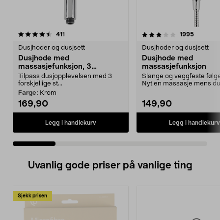
3.5 av 5 stjerner
anmeldelser
4.5 av 5 stjerner
anmeldel
411
1995
Dusjhoder og dusjsett
Dusjhoder og dusjsett
Dusjhode med
Dusjhode med
massasjefunksjon, 3
massasjefunksjon
stråletyper
Tilpass dusjopplevelsen med 3
Slange og veggfeste følg
forskjellige st...
Nyt en massasje mens du 
Hånddusj med tre...
Farge:
Krom
169,90
149,90
Legg i handlekurv
Legg i handlekurv
Uvanlig gode priser på vanlige ting
Sjekk prisen