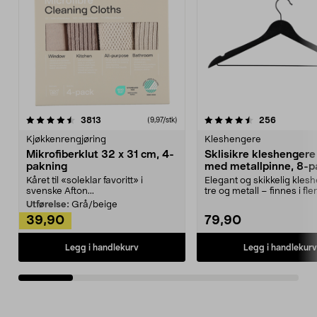
4.5av 5 stjerner
anmeldelser
4.5av 5 stjerner
anmeldels
3813
256
(9,97/stk)
Kjøkkenrengjøring
Kleshengere
Mikrofiberklut 32 x 31 cm, 4-
Sklisikre kleshengere 
pakning
med metallpinne, 8-p
Kåret til «soleklar favoritt» i
Elegant og skikkelig kles
svenske Afton...
tre og metall – finnes i fle
Kleshe...
Utførelse:
Grå/beige
39,90
79,90
Legg i handlekurv
Legg i handlekurv