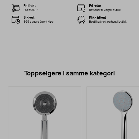
Fri frakt
Fri retur
Fra 599,–*
Returner til valgfri butikk
Sikkert
Klikk&Hent
365 dagers åpent kjøp
Bestill på nett og hent i butikk
Toppselgere i samme kategori