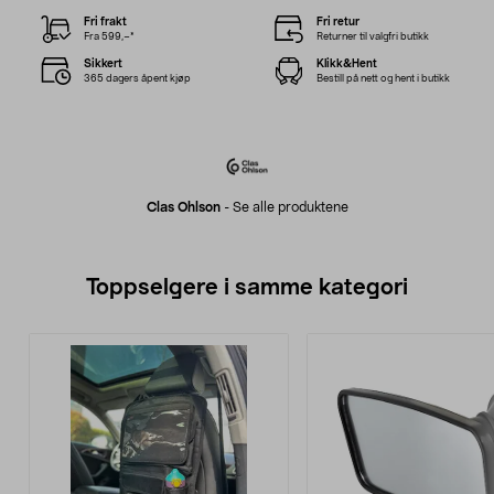
Fri frakt
Fri retur
Fra 599,–*
Returner til valgfri butikk
Sikkert
Klikk&Hent
365 dagers åpent kjøp
Bestill på nett og hent i butikk
Clas Ohlson
-
Se alle produktene
Toppselgere i samme kategori