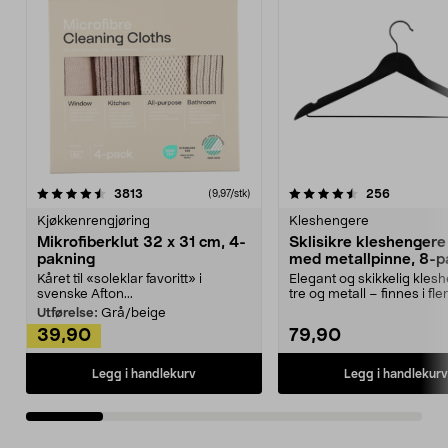
4.5av 5 stjerner
anmeldelser
4.5av 5 stjerner
anmeldels
3813
256
(9,97/stk)
Kjøkkenrengjøring
Kleshengere
Mikrofiberklut 32 x 31 cm, 4-
Sklisikre kleshengere 
pakning
med metallpinne, 8-p
Kåret til «soleklar favoritt» i
Elegant og skikkelig kles
svenske Afton...
tre og metall – finnes i fle
Kleshe...
Utførelse:
Grå/beige
39,90
79,90
Legg i handlekurv
Legg i handlekurv