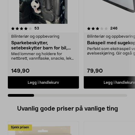
3.5 av 5 stjerner
anmeldelser
4.0 av 5 stjerner
anmeldels
53
246
Bilinteriør og oppbevaring
Bilinteriør og oppbevarin
Sparkebeskytter,
Bakspeil med sugeko
setebeskytter barn for bil,
Perfekt som ekstraspeil ve
med oppbevaring
øvelseskjøring. Gir også 
Med lommer og holdere for
oversikt over ba...
nettbrett, vannflaske, snacks, leker
osv. Sparkebeskyt...
149,90
79,90
Legg i handlekurv
Legg i handlekurv
Uvanlig gode priser på vanlige ting
Sjekk prisen