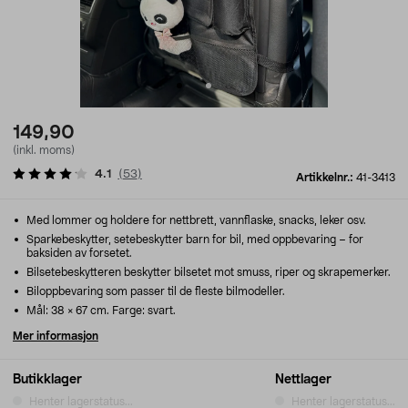
149,90
(inkl. moms)
4.1
(
53
)
Artikkelnr.:
41-3413
Med lommer og holdere for nettbrett, vannflaske, snacks, leker osv.
Sparkebeskytter, setebeskytter barn for bil, med oppbevaring – for
baksiden av forsetet.
Bilsetebeskytteren beskytter bilsetet mot smuss, riper og skrapemerker.
Biloppbevaring som passer til de fleste bilmodeller.
Mål: 38 × 67 cm. Farge: svart.
Mer informasjon
Butikklager
Nettlager
Henter lagerstatus...
Henter lagerstatus...