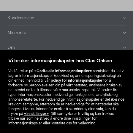
Bunntekst
Kundeservice
Min konto
Om
Vi bruker informasjonskapsler hos Clas Ohlson
Aktuelt
Ved å trykke på
«Godta alle informasjonskapsler»
samtykker du i at vi
lagrer informasjonskapsler (cookies) og annen sporingsteknologi på
Våre selskaper
din enhet i henhold til vår
policy for informasjonskapsler
for å
forbedre brukeropplevelsen din på vårt nettsted, analysere bruken av
nettstedet og for å tilpasse våre markedsføringstiltak. Vi bruker fire
Finn din butikk
typer informasjonskapsler: nødvendige, funksjonelle, analytiske og
annonserelaterte. For nødvendige informasjonskapsler er det ikke noe
krav om samtykke, ettersom de er nødvendige for at nettstedet skal
SE
NO
FI
fungere. Hvis du istedenfor ønsker å skreddersy dine valg, kan du
trykke på
«Innstillinger»
. Ditt samtykke er frivillig og kan trekkes
tilbake når som helst ved å endre dine innstillinger for
informasjonskapsler eller kontakte oss for veiledning.