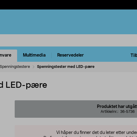
rnvare
Multimedia
Reservedeler
Til
Spenningstestere
Spenningstester med LED-pære
ed LED-pære
Produktet har utgåt
Artikkelnr.:
36-5736
Vi håper du finner det du leter etter und