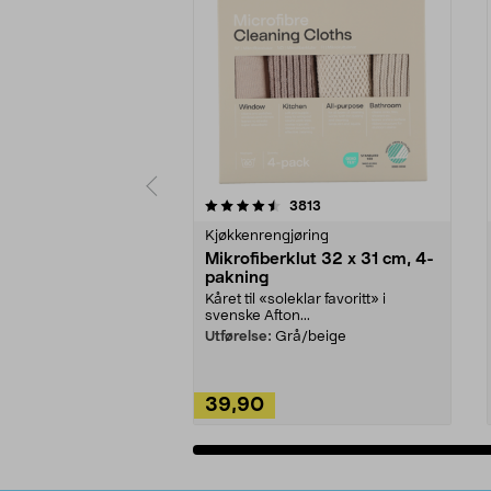
5av 5 stjerner
4.5av 5 stjerner
anmeldelser
3813
Kjøkkenrengjøring
Mikrofiberklut 32 x 31 cm, 4-
pakning
Kåret til «soleklar favoritt» i
svenske Afton...
Utførelse:
Grå/beige
39,90
Legg i handlekurv