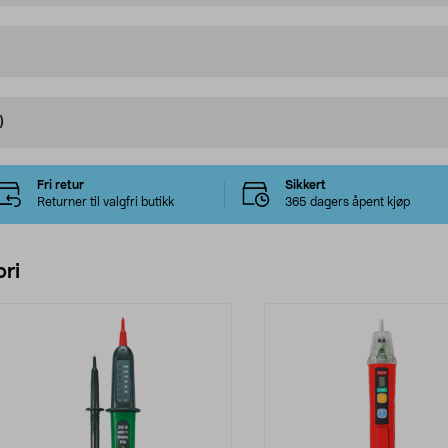
)
Fri retur
Sikkert
Returner til valgfri butikk
365 dagers åpent kjøp
ri