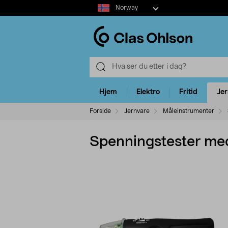
Select
Norway
market
Hjem
Elektro
Fritid
Je
Forside
Jernvare
Måleinstrumenter
Spenningstester m