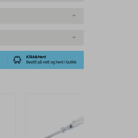
Klikk&Hent
Bestill på nett og hent i butikk