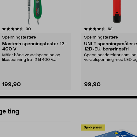
4.5 av 5 stjerner
anmeldelser
4.0 av 5 stjerner
anmeldelser
30
62
Spenningstestere
Spenningstestere
Mastech spenningstester 12–
UNI-T spenningsmåler e
400 V
12D-EU, berøringsfri
Måler både vekselspenning og
Spenningsdetektor som indi
likespenning fra 12 til 400 V.
vekselspenning med LED og 
Mastech spenningstes...
UNI-T UT-12D-EU –...
199,90
99,90
ge ting
Sjekk prisen