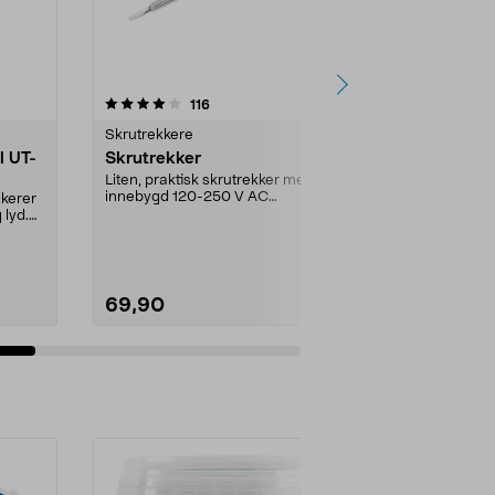
4.5 av 5 stjerner
anmeldelser
116
3
Skrutrekkere
Spenningstes
l UT-
Skrutrekker
Spenningste
UT18C
Liten, praktisk skrutrekker med
innebygd 120-250 V AC
kerer
Voltmeter for 
spenningstester.
lyd.
spenningsmål
elinstallasjo
DC, 6...
69,90
599,00