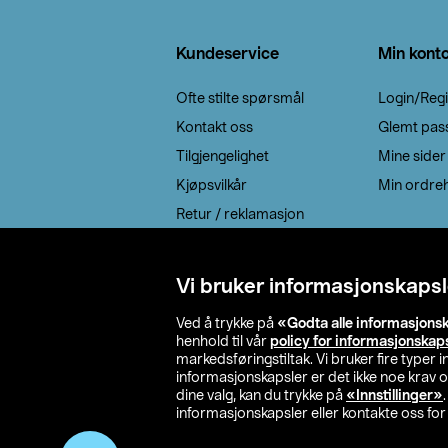
Bunntekst
Kundeservice
Min kont
Ofte stilte spørsmål
Login/Regi
Kontakt oss
Glemt pas
Tilgjengelighet
Mine sider
Kjøpsvilkår
Min ordreh
Retur / reklamasjon
EE-avfall
Cookie policy
Vi bruker informasjonskapsl
Leveringsalternativ
Ved å trykke på
«Godta alle informasjons
henhold til vår
policy for informasjonskap
markedsføringstiltak. Vi bruker fire typer
informasjonskapsler er det ikke noe krav 
dine valg, kan du trykke på
«Innstillinger»
informasjonskapsler eller kontakte oss for 
© 2026 Clas Oh