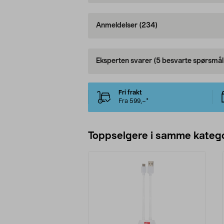
Anmeldelser
(234)
Eksperten svarer
(5 besvarte spørsmål
Fri frakt
Fra 599,–*
Toppselgere i samme katego