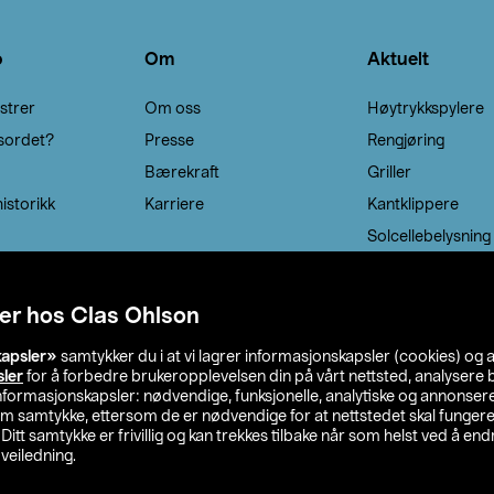
o
Om
Aktuelt
strer
Om oss
Høytrykkspylere
sordet?
Presse
Rengjøring
Bærekraft
Griller
istorikk
Karriere
Kantklippere
Solcellebelysning
er hos Clas Ohlson
kapsler»
samtykker du i at vi lagrer informasjonskapsler (cookies) og 
sler
for å forbedre brukeropplevelsen din på vårt nettsted, analysere b
 informasjonskapsler: nødvendige, funksjonelle, analytiske og annonse
om samtykke, ettersom de er nødvendige for at nettstedet skal fungere
. Ditt samtykke er frivillig og kan trekkes tilbake når som helst ved å endr
veiledning.
lson
Privacy statement
Medlemsvilkår
Kjøpsvilkår
F