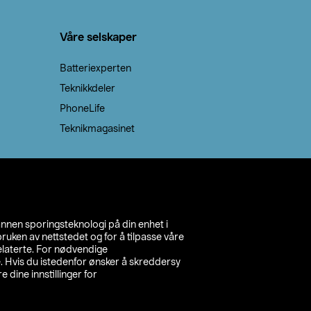
Våre selskaper
Batteriexperten
Teknikkdeler
PhoneLife
Teknikmagasinet
annen sporingsteknologi på din enhet i
ruken av nettstedet og for å tilpasse våre
relaterte. For nødvendige
. Hvis du istedenfor ønsker å skreddersy
e dine innstillinger for
inn din butikk