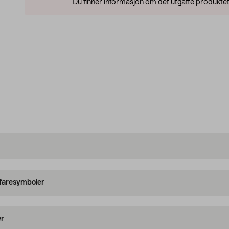
Du finner informasjon om det utgåtte produktet
 faresymboler
er