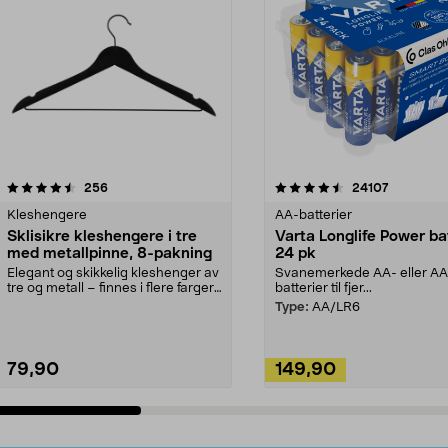
4.5av 5 stjerner
anmeldelser
4.5av 5 stjerner
anmeldels
256
24107
Kleshengere
AA-batterier
Sklisikre kleshengere i tre
Varta Longlife Power ba
med metallpinne, 8-pakning
24 pk
Elegant og skikkelig kleshenger av
Svanemerkede AA- eller A
tre og metall – finnes i flere farger.
batterier til fjer...
Kleshe...
Type:
AA/LR6
79,90
149,90
Legg i handlekurv
Legg i handlekurv