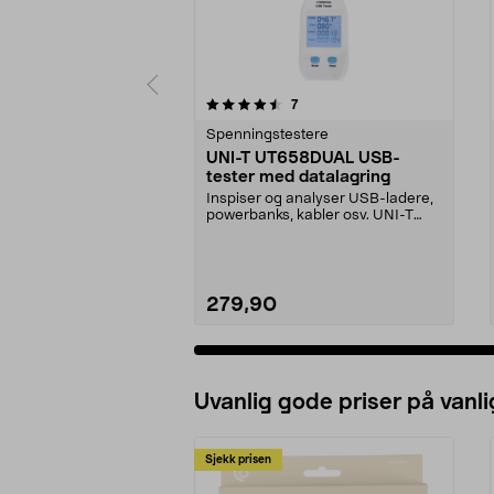
5 av 5 stjerner
4.5 av 5 stjerner
anmeldelser
7
Spenningstestere
UNI-T UT658DUAL USB-
tester med datalagring
Inspiser og analyser USB-ladere,
powerbanks, kabler osv. UNI-T
UT658DUAL – USB-t...
279,90
Uvanlig gode priser på vanli
Sjekk prisen