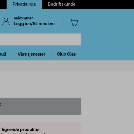
Privatkunde
Bedriftskunde
Velkommen
Logg inn/Bli medlem
bud
Våre tjenester
Club Clas
t
er
lignende produkter.