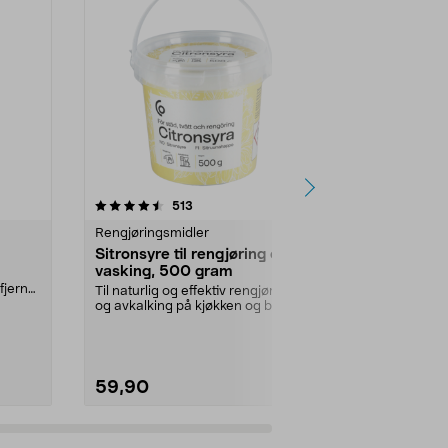
r
4.5 av 5 stjerner
anmeldelser
4.5
513
3
Rengjøringsmidler
Rengjøringsm
Sitronsyre til rengjøring og
Ekotipset li
vasking, 500 gram
rengjøring, 
fjerner
Til naturlig og effektiv rengjøring
Linoljesåpe s
og avkalking på kjøkken og bad.
beskytter sk
Sitronsyre –...
og ute. Ekstra.
59,90
179,90