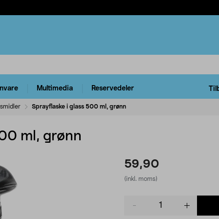
rnvare
Multimedia
Reservedeler
Til
smidler
Sprayflaske i glass 500 ml, grønn
500 ml, grønn
59,90
(inkl. moms)
Product
quantity