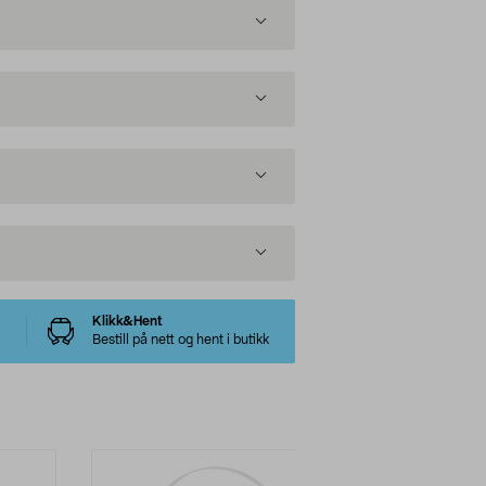
Klikk&Hent
Bestill på nett og hent i butikk
-22%