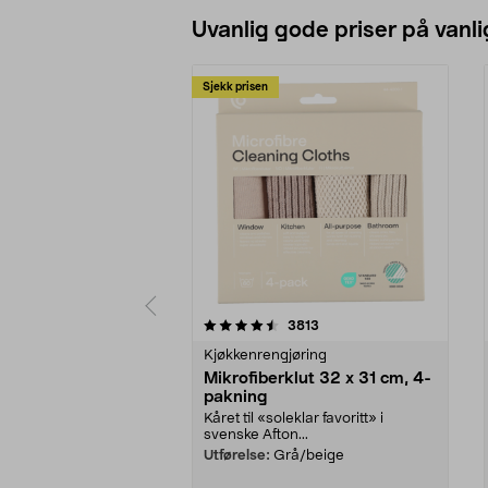
Uvanlig gode priser på vanli
Sjekk prisen
5av 5 stjerner
4.5av 5 stjerner
anmeldelser
3813
Kjøkkenrengjøring
Mikrofiberklut 32 x 31 cm, 4-
pakning
Kåret til «soleklar favoritt» i
svenske Afton...
Utførelse:
Grå/beige