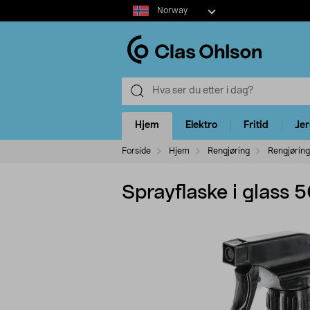
Select
Norway
market
Hjem
Elektro
Fritid
Je
Forside
Hjem
Rengjøring
Rengjøring
Sprayflaske i glass 