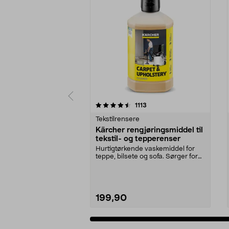
5 av 5 stjerner
4.5 av 5 stjerner
anmeldelser
1113
Tekstilrensere
Kärcher rengjøringsmiddel til
tekstil- og tepperenser
Hurtigtørkende vaskemiddel for
teppe, bilsete og sofa. Sørger for
nøye og skånso...
199,90