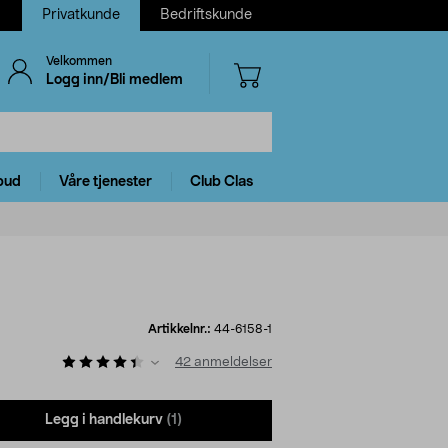
Privatkunde
Bedriftskunde
Velkommen
Logg inn/Bli medlem
bud
Våre tjenester
Club Clas
Artikkelnr.:
44-6158-1
42
anmeldelser
Legg i handlekurv
(1)