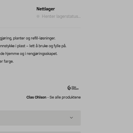
Nettlager
Henter lagerstatus...
gjøring, planter og refill-løsninger.
tykke i plast – lett å bruke og fylle på.
– både hjemme og i rengjøringsskapet.
er farge.
Clas Ohlson
-
Se alle produktene