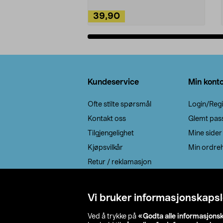
39,90
Legg i handlekurv
Bunntekst
Kundeservice
Min kont
Ofte stilte spørsmål
Login/Regi
Kontakt oss
Glemt pas
Tilgjengelighet
Mine sider
Kjøpsvilkår
Min ordreh
Retur / reklamasjon
EE-avfall
Cookie policy
Vi bruker informasjonskapsl
Leveringsalternativ
Ved å trykke på
«Godta alle informasjons