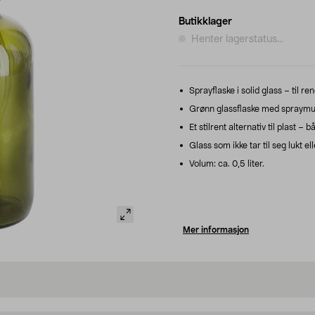
Butikklager
Henter lagerstatus...
Sprayflaske i solid glass – til ren
Grønn glassflaske med spraymunns
Et stilrent alternativ til plast 
Glass som ikke tar til seg lukt ell
Volum: ca. 0,5 liter.
Mer informasjon