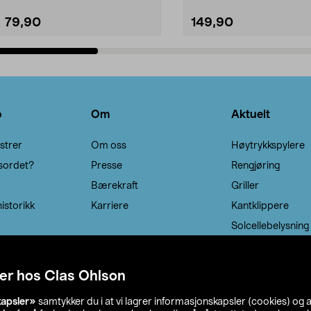
79,90
149,90
Legg i handlekurv
Legg i handlekurv
o
Om
Aktuelt
strer
Om oss
Høytrykkspylere
sordet?
Presse
Rengjøring
Bærekraft
Griller
istorikk
Karriere
Kantklippere
Solcellebelysning
er hos Clas Ohlson
kapsler»
samtykker du i at vi lagrer informasjonskapsler (cookies) og 