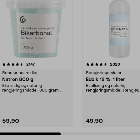
4.5 av 5 stjerner
anmeldelser
4.5 av 5 stjerner
anmeldelse
2147
2828
Rengjøringsmidler
Rengjøringsmidler
Natron 800 g
Eddik 12 %, 1 liter
Et allsidig og naturlig
Et allsidig og naturlig
rengjøringsmiddel. 800 gram
rengjøringsmiddel. Rengjør, 
natron – til rengjøring både...
kalk og avleiringer,...
59,90
49,90