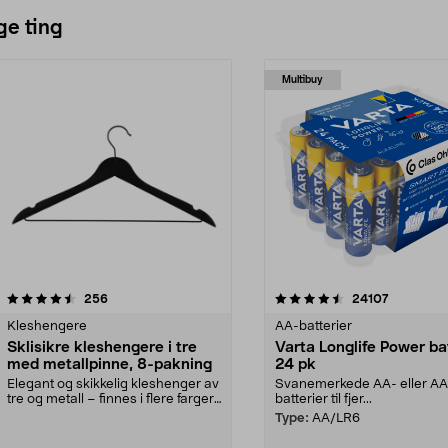
ge ting
Multibuy
4.5av 5 stjerner
anmeldelser
4.5av 5 stjerner
anmeldels
256
24107
Kleshengere
AA-batterier
Sklisikre kleshengere i tre
Varta Longlife Power ba
med metallpinne, 8-pakning
24 pk
Elegant og skikkelig kleshenger av
Svanemerkede AA- eller A
tre og metall – finnes i flere farger.
batterier til fjer...
Kleshe...
Type:
AA/LR6