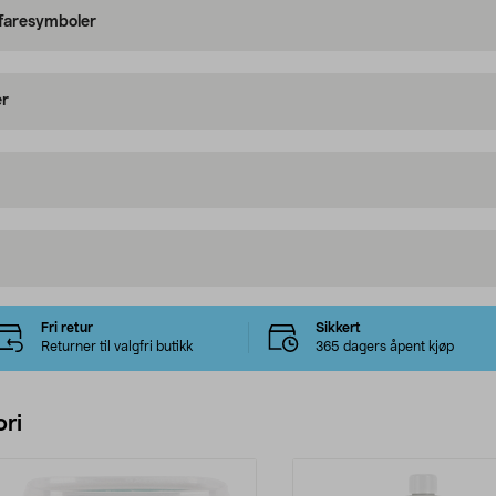
 faresymboler
er
Fri retur
Sikkert
Returner til valgfri butikk
365 dagers åpent kjøp
ri