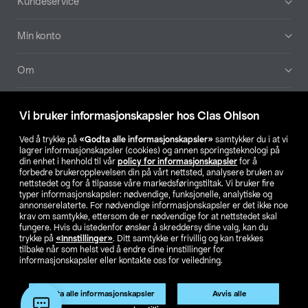
Kundeservice
Min konto
Om
Aktuelt
Vi bruker informasjonskapsler hos Clas Ohlson
Våre selskaper
Ved å trykke på
«Godta alle informasjonskapsler»
samtykker du i at vi
lagrer informasjonskapsler (cookies) og annen sporingsteknologi på
din enhet i henhold til vår
policy for informasjonskapsler
for å
Finn din butikk
forbedre brukeropplevelsen din på vårt nettsted, analysere bruken av
nettstedet og for å tilpasse våre markedsføringstiltak. Vi bruker fire
typer informasjonskapsler: nødvendige, funksjonelle, analytiske og
annonserelaterte. For nødvendige informasjonskapsler er det ikke noe
SE
NO
FI
krav om samtykke, ettersom de er nødvendige for at nettstedet skal
fungere. Hvis du istedenfor ønsker å skreddersy dine valg, kan du
trykke på
«Innstillinger»
. Ditt samtykke er frivillig og kan trekkes
tilbake når som helst ved å endre dine innstillinger for
informasjonskapsler eller kontakte oss for veiledning.
Godta alle informasjonskapsler
Avvis alle
Privacy statement
Medlemsvilkår
Kjøpsvilkår
For bedrifter