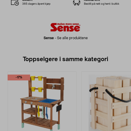
365 dagers åpent kjøp
Bestill på nett og hent i butikk
Sense
-
Se alle produktene
Toppselgere i samme kategori
-17%