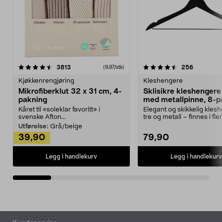
4.5av 5 stjerner
anmeldelser
4.5av 5 stjerner
anmeldels
3813
256
(9,97/stk)
Kjøkkenrengjøring
Kleshengere
Mikrofiberklut 32 x 31 cm, 4-
Sklisikre kleshengere 
pakning
med metallpinne, 8-p
Kåret til «soleklar favoritt» i
Elegant og skikkelig kles
svenske Afton...
tre og metall – finnes i fle
Kleshe...
Utførelse:
Grå/beige
39,90
79,90
Legg i handlekurv
Legg i handlekurv
Bunntekst