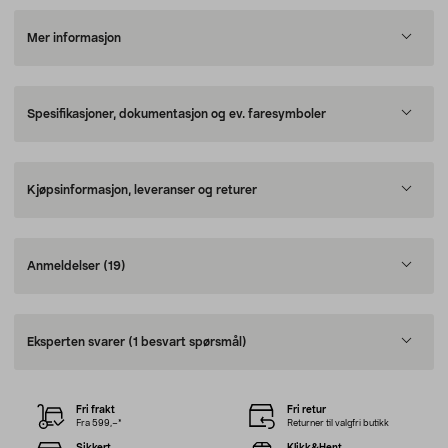
Mer informasjon
Spesifikasjoner, dokumentasjon og ev. faresymboler
Kjøpsinformasjon, leveranser og returer
Anmeldelser
(19)
Eksperten svarer
(1 besvart spørsmål)
Fri frakt
Fri retur
Fra 599,–*
Returner til valgfri butikk
Sikkert
Klikk&Hent