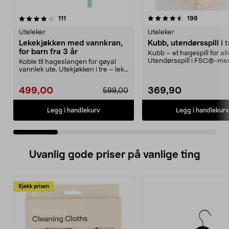
4.5 av 5 stjerner
anmeldelser
4.5 av 5 stjerner
anmeldels
111
196
Uteleker
Uteleker
Lekekjøkken med vannkran,
Kubb, utendørsspill i t
for barn fra 3 år
Kubb – et hagespill for all
Utendørsspill i FSC®-merk
Koble til hageslangen for gøyal
første lage...
vannlek ute. Utekjøkken i tre – lek
med vann, sa...
499,00
369,90
599,00
Legg i handlekurv
Legg i handlekurv
Uvanlig gode priser på vanlige ting
Sjekk prisen