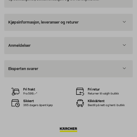
Kjøpsinformasjon, leveranser og returer
Anmeldelser
Eksperten svarer
Fri frakt
Fri retur
Fra 599,–*
Returner til valgfri butikk
Sikkert
Klikk&Hent
365 dagers åpent kjøp
Bestill på nett og hent i butikk