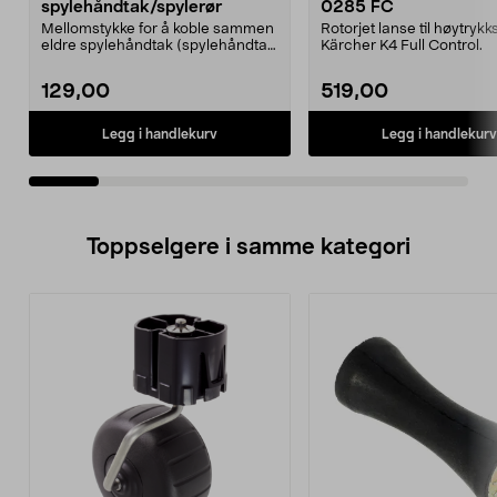
spylehåndtak/spylerør
0285 FC
Mellomstykke for å koble sammen
Rotorjet lanse til høytrykk
eldre spylehåndtak (spylehåndtak
Kärcher K4 Full Control.
M, 96, 97) med ...
129,00
519,00
Legg i handlekurv
Legg i handlekurv
Toppselgere i samme kategori