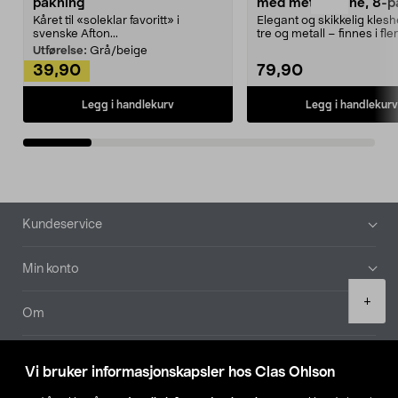
pakning
med metallpinne, 8-p
Kåret til «soleklar favoritt» i
Elegant og skikkelig kles
svenske Afton...
tre og metall – finnes i fle
Kleshe...
Utførelse:
Grå/beige
39,90
79,90
Legg i handlekurv
Legg i handlekurv
Bunntekst
Kundeservice
Min konto
Product
+
quantity
Om
Aktuelt
Vi bruker informasjonskapsler hos Clas Ohlson