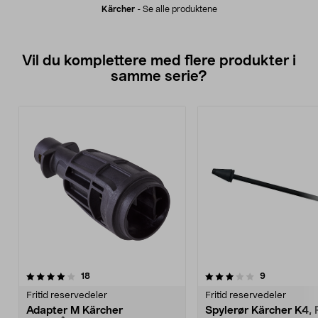
Kärcher
-
Se alle produktene
Vil du komplettere med flere produkter i
samme serie?
3.5av 5 stjerner
anmeldelser
5.0av 5 stjerner
anmeldelser
18
9
Fritid reservedeler
Fritid reservedeler
Adapter M Kärcher
Spylerør Kärcher K4, 