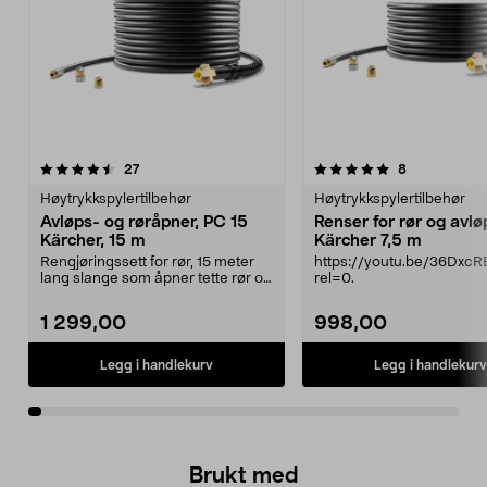
5.0av 5 stjerner
anmeldelser
3.5av 5 stjerner
anmeldelser
27
8
Høytrykkspylertilbehør
Høytrykkspylertilbehør
Avløps- og røråpner, PC 15
Renser for rør og avlø
Kärcher, 15 m
Kärcher 7,5 m
Rengjøringssett for rør, 15 meter
https://youtu.be/36Dxc
lang slange som åpner tette rør og
rel=0.
avløp. Søke...
1 299,00
998,00
Legg i handlekurv
Legg i handlekurv
Brukt med