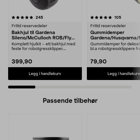
5.0 av 5 stjerner
anmeldelser
4.5 av 5 stjerner
anmeldels
245
105
Fritid reservedeler
Fritid reservedeler
Bakhjul til Gardena
Gummidemper
Sileno/McCulloch ROB/Flymo
Gardena/Husqvarna/
Easilife
ch/Flymo
Komplett hjulkit – ett bakhjul med
Gummidemper for deksel,
feste for robotgressklipper.
bl.a robotgressklippere fr
Bakhjul – reserv...
Gardena, Flymo og McC..
399,90
79,90
Legg i handlekurv
Legg i handlekurv
Passende tilbehør