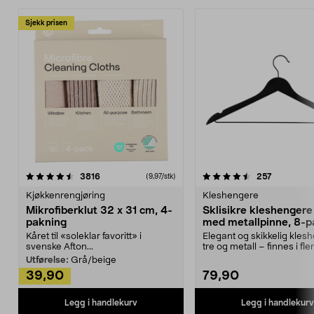
Sjekk prisen
4.5av 5 stjerner
anmeldelser
4.5av 5 stjerner
anmeldels
3816
257
(9,97/stk)
Kjøkkenrengjøring
Kleshengere
Mikrofiberklut 32 x 31 cm, 4-
Sklisikre kleshengere 
pakning
med metallpinne, 8-p
Kåret til «soleklar favoritt» i
Elegant og skikkelig kles
svenske Afton...
tre og metall – finnes i fle
Kleshe...
Utførelse:
Grå/beige
39,90
79,90
Legg i handlekurv
Legg i handlekurv