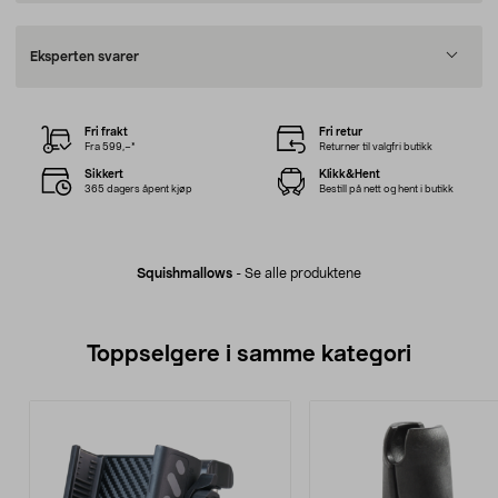
Eksperten svarer
Fri frakt
Fri retur
Fra 599,–*
Returner til valgfri butikk
Sikkert
Klikk&Hent
365 dagers åpent kjøp
Bestill på nett og hent i butikk
Squishmallows
-
Se alle produktene
Toppselgere i samme kategori