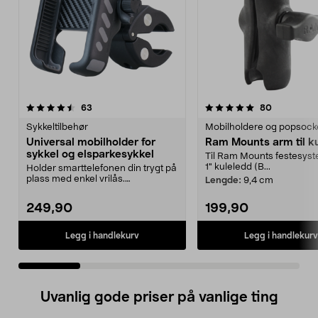
5.0 av 5 stjerner
anmeldelser
4.5 av 5 stjerner
anmeldelse
63
80
Sykkeltilbehør
Mobilholdere og popsock
Universal mobilholder for
Ram Mounts arm til k
sykkel og elsparkesykkel
Til Ram Mounts festesys
1" kuleledd (B...
Holder smarttelefonen din trygt på
plass med enkel vrilås.
Lengde:
9,4 cm
Mobilholder for sykke...
249,90
199,90
Legg i handlekurv
Legg i handlekurv
Uvanlig gode priser på vanlige ting