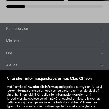
Bunntekst
Kundeservice
Min konto
Om
Aktuelt
Våre selskaper
Vi bruker informasjonskapsler hos Clas Ohlson
Ved å trykke på
«Godta alle informasjonskapsler»
samtykker du i at vi
Finn din butikk
lagrer informasjonskapsler (cookies) og annen sporingsteknologi på
din enhet i henhold til vår
policy for informasjonskapsler
for å
forbedre brukeropplevelsen din på vårt nettsted, analysere bruken av
SE
NO
FI
nettstedet og for å tilpasse våre markedsføringstiltak. Vi bruker fire
typer informasjonskapsler: nødvendige, funksjonelle, analytiske og