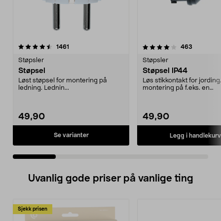
4.0 av 5 stjerner
anmeldelser
4.5 av 5 stjerner
anmeldels
1461
463
Støpsler
Støpsler
Støpsel
Støpsel IP44
Løst støpsel for montering på
Løs stikkontakt for jording.
ledning. Lednin...
montering på f.eks. en
gummikabel. Godkjent for.
49,90
49,90
Se varianter
Legg i handlekurv
Uvanlig gode priser på vanlige ting
Sjekk prisen