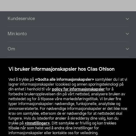
Bunntekst
Kundeservice
Min konto
Om
Aktuelt
Vi bruker informasjonskapsler hos Clas Ohlson
Våre selskaper
Ved å trykke på
«Godta alle informasjonskapsler»
samtykker du i at vi
lagrer informasjonskapsler (cookies) og annen sporingsteknologi på
din enhet i henhold til vår
policy for informasjonskapsler
for å
Finn din butikk
forbedre brukeropplevelsen din på vårt nettsted, analysere bruken av
nettstedet og for å tilpasse våre markedsføringstiltak. Vi bruker fire
typer informasjonskapsler: nødvendige, funksjonelle, analytiske og
annonserelaterte. For nødvendige informasjonskapsler er det ikke noe
SE
NO
FI
krav om samtykke, ettersom de er nødvendige for at nettstedet skal
fungere. Hvis du istedenfor ønsker å skreddersy dine valg, kan du
trykke på
«Innstillinger»
. Ditt samtykke er frivillig og kan trekkes
tilbake når som helst ved å endre dine innstillinger for
informasjonskapsler eller kontakte oss for veiledning.