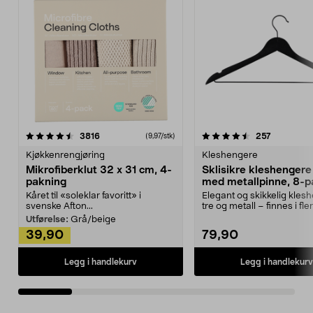
4.5av 5 stjerner
anmeldelser
4.5av 5 stjerner
anmeldels
3816
257
(9,97/stk)
Kjøkkenrengjøring
Kleshengere
Mikrofiberklut 32 x 31 cm, 4-
Sklisikre kleshengere 
pakning
med metallpinne, 8-p
Kåret til «soleklar favoritt» i
Elegant og skikkelig kles
svenske Afton...
tre og metall – finnes i fle
Kleshe...
Utførelse:
Grå/beige
39,90
79,90
Legg i handlekurv
Legg i handlekurv