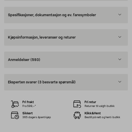
Spesifikasjoner, dokumentasjon og ev. faresymboler
Kjøpsinformasjon, leveranser og returer
Anmeldelser
(593)
Eksperten svarer
(3 besvarte spørsmål)
Fri frakt
Fri retur
Fra 599,–*
Returner til valgfri butikk
Sikkert
Klikk&Hent
365 dagers åpent kjøp
Bestill på nett og hent i butikk