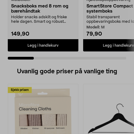
Snacksboks med 8 rom og
SmartStore Compact 
bærehåndtak
systemboks
Holder snacks adskilt og friske
Stabil transparent
hele dagen. Smart og robust
oppbevaringsboks med lok
matboks – perfekt fo...
Modell:
M
149,90
79,90
Legg i handlekurv
Legg i handlekurv
Uvanlig gode priser på vanlige ting
Sjekk prisen