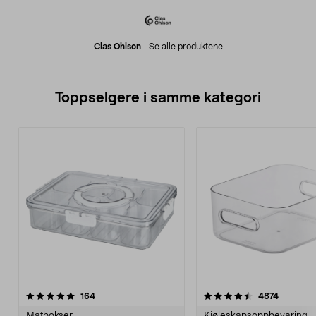
Clas Ohlson
-
Se alle produktene
Toppselgere i samme kategori
4.5 av 5 stjerner
anmeldelser
4.5 av 5 stjerner
anmeldel
164
4874
Matbokser
Kjøleskapsoppbevaring