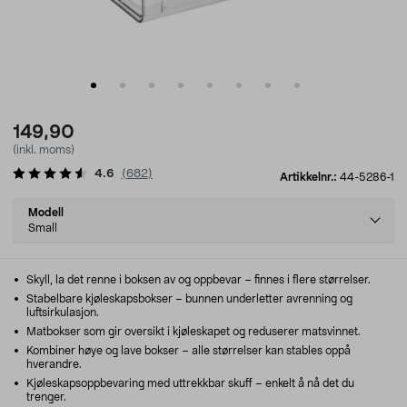
149,90
(inkl. moms)
4.6
(
682
)
Artikkelnr.:
44-5286-1
Select
Modell
variant
Small
Skyll, la det renne i boksen av og oppbevar – finnes i flere størrelser.
Stabelbare kjøleskapsbokser – bunnen underletter avrenning og
luftsirkulasjon.
Matbokser som gir oversikt i kjøleskapet og reduserer matsvinnet.
Kombiner høye og lave bokser – alle størrelser kan stables oppå
hverandre.
Kjøleskapsoppbevaring med uttrekkbar skuff – enkelt å nå det du
trenger.