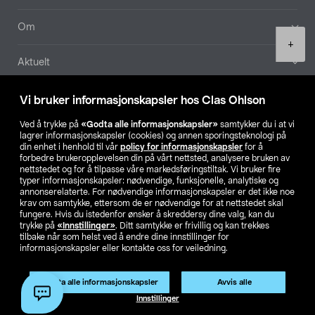
Om
Product
+
quantity
Aktuelt
Våre selskaper
Vi bruker informasjonskapsler hos Clas Ohlson
Ved å trykke på
«Godta alle informasjonskapsler»
samtykker du i at vi
Finn din butikk
lagrer informasjonskapsler (cookies) og annen sporingsteknologi på
din enhet i henhold til vår
policy for informasjonskapsler
for å
forbedre brukeropplevelsen din på vårt nettsted, analysere bruken av
SE
NO
FI
nettstedet og for å tilpasse våre markedsføringstiltak. Vi bruker fire
typer informasjonskapsler: nødvendige, funksjonelle, analytiske og
annonserelaterte. For nødvendige informasjonskapsler er det ikke noe
krav om samtykke, ettersom de er nødvendige for at nettstedet skal
fungere. Hvis du istedenfor ønsker å skreddersy dine valg, kan du
trykke på
«Innstillinger»
. Ditt samtykke er frivillig og kan trekkes
tilbake når som helst ved å endre dine innstillinger for
informasjonskapsler eller kontakte oss for veiledning.
Privacy statement
Medlemsvilkår
Kjøpsvilkår
For bedrifter
Endre til priser ekskl. moms
Godta alle informasjonskapsler
Avvis alle
Legg i handlekurv
(1)
Innstillinger