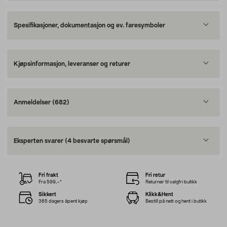
Spesifikasjoner, dokumentasjon og ev. faresymboler
Kjøpsinformasjon, leveranser og returer
Anmeldelser
(682)
Eksperten svarer
(4 besvarte spørsmål)
Fri frakt
Fri retur
Fra 599,–*
Returner til valgfri butikk
Sikkert
Klikk&Hent
365 dagers åpent kjøp
Bestill på nett og hent i butikk