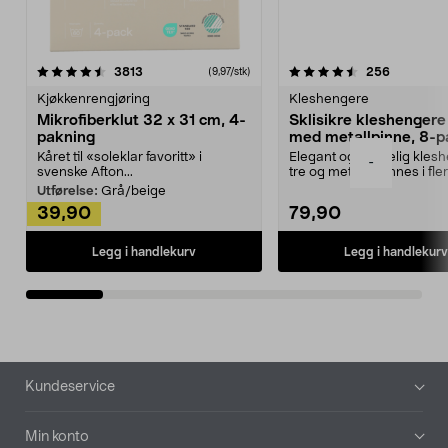
4.5av 5 stjerner
anmeldelser
4.5av 5 stjerner
anmeldels
3813
256
(9,97/stk)
Kjøkkenrengjøring
Kleshengere
Mikrofiberklut 32 x 31 cm, 4-
Sklisikre kleshengere 
pakning
med metallpinne, 8-p
Kåret til «soleklar favoritt» i
Elegant og skikkelig kles
-
svenske Afton...
tre og metall – finnes i fle
Kleshe...
Utførelse:
Grå/beige
39,90
79,90
Legg i handlekurv
Legg i handlekurv
Bunntekst
Kundeservice
Min konto