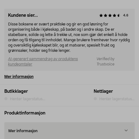
Kundene sier...
4.6
Disse boksene er svært praktiske og gir en god løsning for
organisering både i kjøleskap, på badet og i andre skap. De er
stabelbare, solide og lette å trekke ut, noe som gjør det enkelt å holde
orden og få tilgang til innholdet. Mange brukere fremhever hvor ryddig
og oversiktlig kjøleskapet blir, og at matvarer, spesielt frukt og
grønnsaker, holder seg friske lenger.
AI-generert sammendrag av produktens
Verified by
kundeomtaler
Trustvoice
Mer informasjon
Butikklager
Nettlager
Henter lagerstatus...
Henter lagerstatus...
Produktinformasjon
Mer informasjon