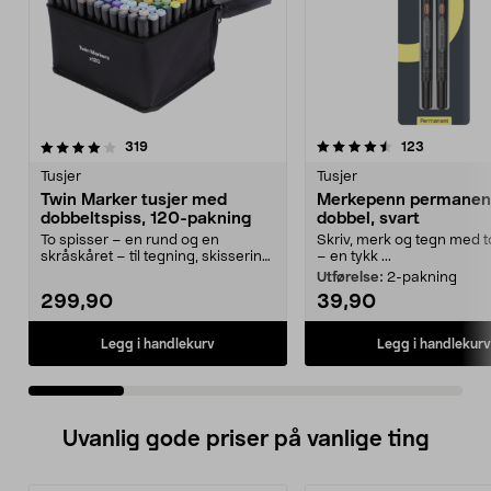
4.5 av 5 stjerner
anmeldelser
4.5 av 5 stjerner
anmeldels
319
123
Tusjer
Tusjer
Twin Marker tusjer med
Merkepenn permanen
dobbeltspiss, 120-pakning
dobbel, svart
To spisser – en rund og en
Skriv, merk og tegn med t
skråskåret – til tegning, skissering
– en tykk ...
og farging. Twin...
Utførelse:
2-pakning
299,90
39,90
Legg i handlekurv
Legg i handlekurv
Uvanlig gode priser på vanlige ting