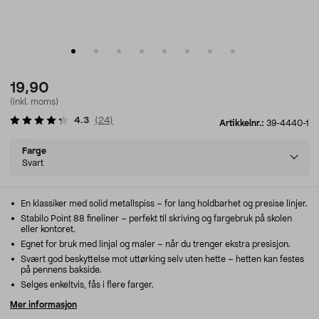
19,90
(inkl. moms)
4.3
(
24
)
Artikkelnr.:
39-4440-1
Select
Farge
variant
Svart
En klassiker med solid metallspiss – for lang holdbarhet og presise linjer.
Stabilo Point 88 fineliner – perfekt til skriving og fargebruk på skolen
eller kontoret.
Egnet for bruk med linjal og maler – når du trenger ekstra presisjon.
Svært god beskyttelse mot uttørking selv uten hette – hetten kan festes
på pennens bakside.
Selges enkeltvis, fås i flere farger.
Mer informasjon