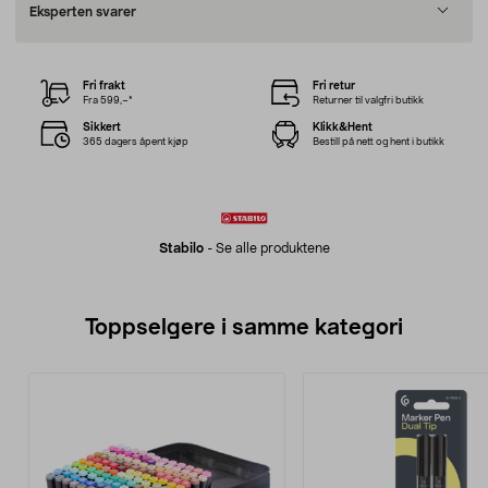
Eksperten svarer
Fri frakt
Fri retur
Fra 599,–*
Returner til valgfri butikk
Sikkert
Klikk&Hent
365 dagers åpent kjøp
Bestill på nett og hent i butikk
Stabilo
-
Se alle produktene
Toppselgere i samme kategori