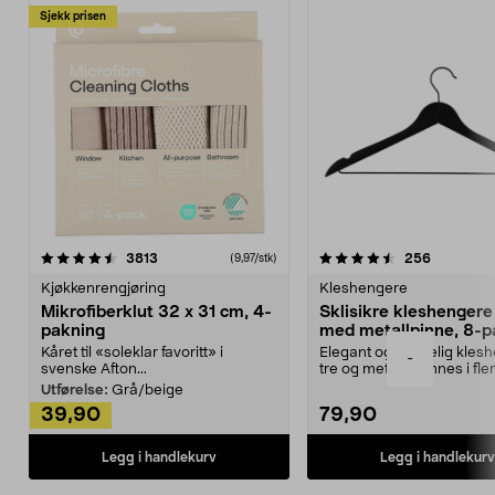
Sjekk prisen
4.5av 5 stjerner
anmeldelser
4.5av 5 stjerner
anmeldels
3813
256
(9,97/stk)
Kjøkkenrengjøring
Kleshengere
Mikrofiberklut 32 x 31 cm, 4-
Sklisikre kleshengere 
pakning
med metallpinne, 8-p
Kåret til «soleklar favoritt» i
Elegant og skikkelig kles
-
svenske Afton...
tre og metall – finnes i fle
Kleshe...
Utførelse:
Grå/beige
39,90
79,90
Legg i handlekurv
Legg i handlekurv