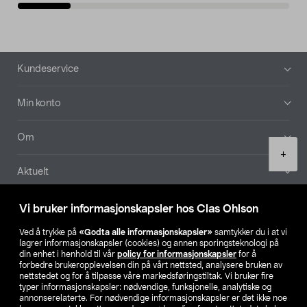
Bunntekst
Kundeservice
Min konto
Om
Product
+
quantity
Aktuelt
Våre selskaper
Vi bruker informasjonskapsler hos Clas Ohlson
Ved å trykke på
«Godta alle informasjonskapsler»
samtykker du i at vi
Finn din butikk
lagrer informasjonskapsler (cookies) og annen sporingsteknologi på
din enhet i henhold til vår
policy for informasjonskapsler
for å
forbedre brukeropplevelsen din på vårt nettsted, analysere bruken av
SE
NO
FI
nettstedet og for å tilpasse våre markedsføringstiltak. Vi bruker fire
typer informasjonskapsler: nødvendige, funksjonelle, analytiske og
annonserelaterte. For nødvendige informasjonskapsler er det ikke noe