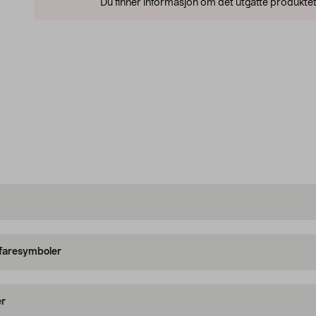
Du finner informasjon om det utgåtte produktet
 faresymboler
er