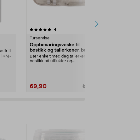
4.0 av 5 stjerner
anmeldelser
4.5
4
1
Turservise
Turservise
Oppbevaringsveske til
Campingbes
bestikk og tallerkener, beige
etui, beige,
stfritt
l, skje
Bær enkelt med deg tallerkener og
Ta med ditt e
bestikk på utflukter og
utflukter, på 
campingturer. Lerretsv...
m.m. Camping
69,90
49,90
129,90