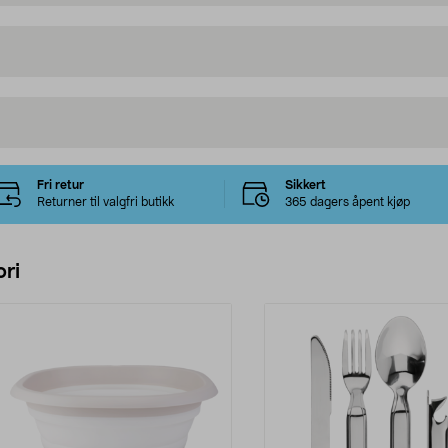
Fri retur
Sikkert
Returner til valgfri butikk
365 dagers åpent kjøp
ri