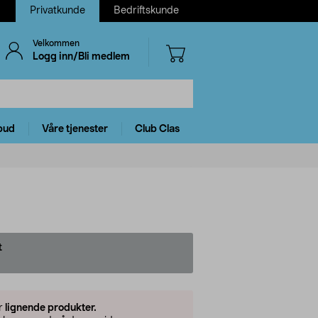
Privatkunde
Bedriftskunde
Velkommen
Logg inn/Bli medlem
bud
Våre tjenester
Club Clas
t
er
lignende produkter.