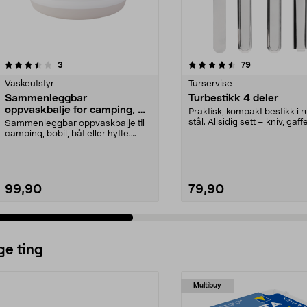
4.5 av 5 stjerner
anmeldelser
5.0 av 5 stjerner
anmeldelser
3
79
Vaskeutstyr
Turservise
Sammenleggbar
Turbestikk 4 deler
oppvaskbalje for camping, 8
Praktisk, kompakt bestikk i ru
liter
stål. Allsidig sett – kniv, gaffe
Sammenleggbar oppvaskbalje til
s...
camping, bobil, båt eller hytte.
Sammenleggbar op...
99,90
79,90
ge ting
Multibuy