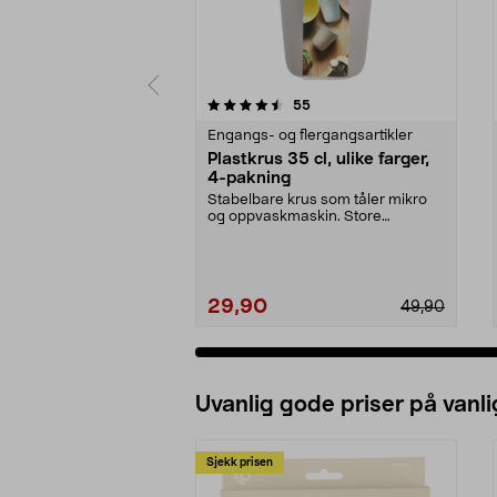
5 av 5 stjerner
3.5 av 5 stjerner
anmeldelser
55
Engangs- og flergangsartikler
Plastkrus 35 cl, ulike farger,
4-pakning
Stabelbare krus som tåler mikro
og oppvaskmaskin. Store
plastkrus (35 cl) – perf...
29,90
49,90
Uvanlig gode priser på vanli
Sjekk prisen