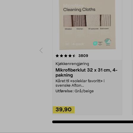
5av 5 stjerner
4.5av 5 stjerner
anmeldelser
3809
Kjøkkenrengjøring
Mikrofiberklut 32 x 31 cm, 4-
pakning
Kåret til «soleklar favoritt» i
svenske Afton...
Utførelse:
Grå/beige
39,90
Legg i handlekurv