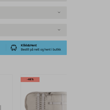
Klikk&Hent
Bestill på nett og hent i butikk
-46%