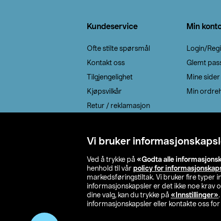
Bunntekst
Kundeservice
Min kont
Ofte stilte spørsmål
Login/Regi
Kontakt oss
Glemt pas
Tilgjengelighet
Mine sider
Kjøpsvilkår
Min ordreh
Retur / reklamasjon
EE-avfall
Cookie policy
Vi bruker informasjonskapsl
Leveringsalternativ
Ved å trykke på
«Godta alle informasjons
henhold til vår
policy for informasjonskap
markedsføringstiltak. Vi bruker fire typer
informasjonskapsler er det ikke noe krav 
dine valg, kan du trykke på
«Innstillinger»
informasjonskapsler eller kontakte oss for 
© 2026 Clas Oh