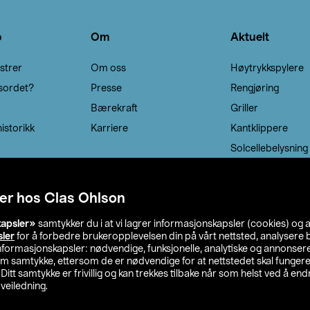
o
Om
Aktuelt
strer
Om oss
Høytrykkspylere
sordet?
Presse
Rengjøring
Bærekraft
Griller
istorikk
Karriere
Kantklippere
Solcellebelysning
er hos Clas Ohlson
kapsler»
samtykker du i at vi lagrer informasjonskapsler (cookies) og 
sler
for å forbedre brukeropplevelsen din på vårt nettsted, analysere b
 informasjonskapsler: nødvendige, funksjonelle, analytiske og annonse
om samtykke, ettersom de er nødvendige for at nettstedet skal fungere
. Ditt samtykke er frivillig og kan trekkes tilbake når som helst ved å endr
veiledning.
lson
Privacy statement
Medlemsvilkår
Kjøpsvilkår
F