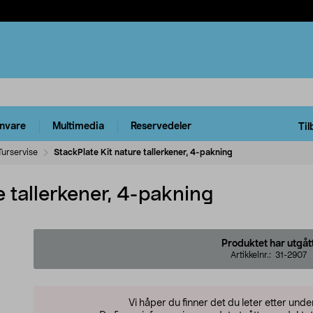
rnvare
Multimedia
Reservedeler
Til
Turservise
StackPlate Kit nature tallerkener, 4-pakning
e tallerkener, 4-pakning
Produktet har utgåt
Artikkelnr.:
31-2907
Vi håper du finner det du leter etter und