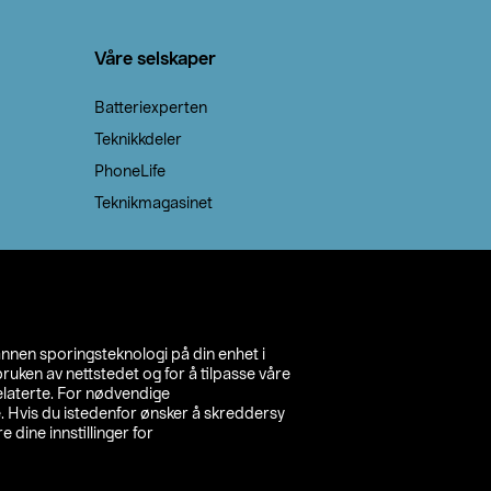
Våre selskaper
Batteriexperten
Teknikkdeler
PhoneLife
Teknikmagasinet
annen sporingsteknologi på din enhet i
ruken av nettstedet og for å tilpasse våre
relaterte. For nødvendige
. Hvis du istedenfor ønsker å skreddersy
e dine innstillinger for
inn din butikk