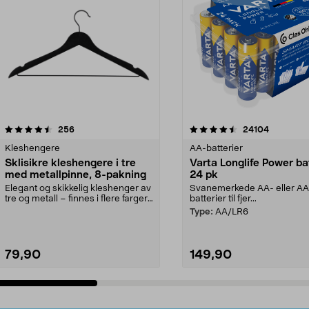
4.5av 5 stjerner
anmeldelser
4.5av 5 stjerner
anmeldels
256
24104
Kleshengere
AA-batterier
Sklisikre kleshengere i tre
Varta Longlife Power ba
med metallpinne, 8-pakning
24 pk
Elegant og skikkelig kleshenger av
Svanemerkede AA- eller A
tre og metall – finnes i flere farger.
batterier til fjer...
Kleshe...
Type:
AA/LR6
79,90
149,90
Legg i handlekurv
Legg i handlekurv