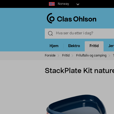
Select
Norway
market
Hjem
Elektro
Fritid
Je
Forside
Fritid
Friluftsliv og camping
StackPlate Kit natur