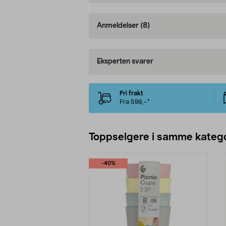
Anmeldelser
(8)
Eksperten svarer
Fri frakt
Fra 599,–*
Toppselgere i samme katego
-40%