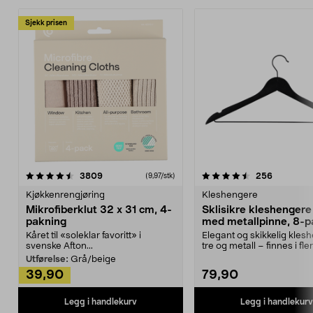
Sjekk prisen
4.5av 5 stjerner
anmeldelser
4.5av 5 stjerner
anmeldels
3809
256
(9,97/stk)
Kjøkkenrengjøring
Kleshengere
Mikrofiberklut 32 x 31 cm, 4-
Sklisikre kleshengere 
pakning
med metallpinne, 8-p
Kåret til «soleklar favoritt» i
Elegant og skikkelig kles
svenske Afton...
tre og metall – finnes i fle
Kleshe...
Utførelse:
Grå/beige
39,90
79,90
Legg i handlekurv
Legg i handlekurv