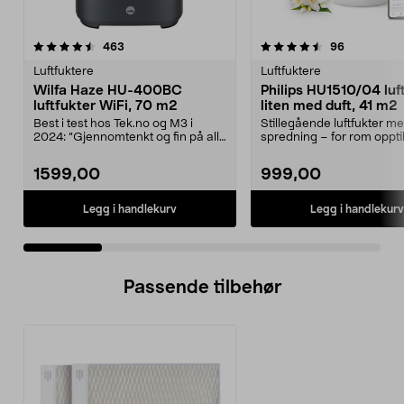
4.5 av 5 stjerner
anmeldelser
4.5 av 5 stjerner
anmeldelse
463
96
Luftfuktere
Luftfuktere
Wilfa Haze HU-400BC
Philips HU1510/04 luf
luftfukter WiFi, 70 m2
liten med duft, 41 m2
Best i test hos Tek.no og M3 i
Stillegående luftfukter m
2024: ”Gjennomtenkt og fin på alle
spredning – for rom opptil
nivåer. Tipp t...
Philips HU1510...
1599,00
999,00
Legg i handlekurv
Legg i handlekurv
Passende tilbehør