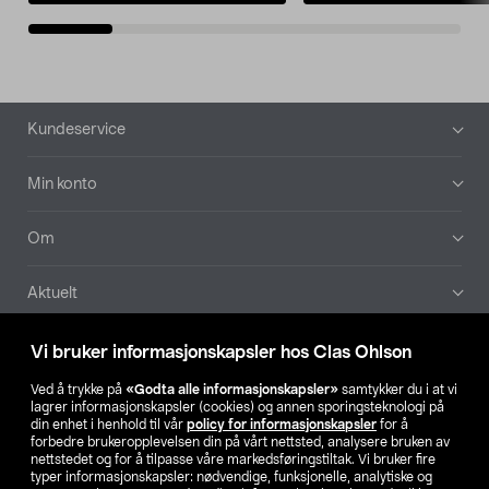
Bunntekst
Kundeservice
Min konto
Om
Aktuelt
Våre selskaper
Vi bruker informasjonskapsler hos Clas Ohlson
Ved å trykke på
«Godta alle informasjonskapsler»
samtykker du i at vi
Finn din butikk
lagrer informasjonskapsler (cookies) og annen sporingsteknologi på
din enhet i henhold til vår
policy for informasjonskapsler
for å
forbedre brukeropplevelsen din på vårt nettsted, analysere bruken av
SE
NO
FI
nettstedet og for å tilpasse våre markedsføringstiltak. Vi bruker fire
typer informasjonskapsler: nødvendige, funksjonelle, analytiske og