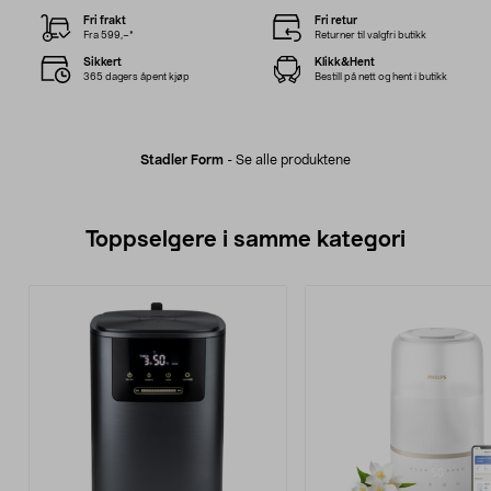
Fri frakt
Fri retur
Fra 599,–*
Returner til valgfri butikk
Sikkert
Klikk&Hent
365 dagers åpent kjøp
Bestill på nett og hent i butikk
Stadler Form
-
Se alle produktene
Toppselgere i samme kategori