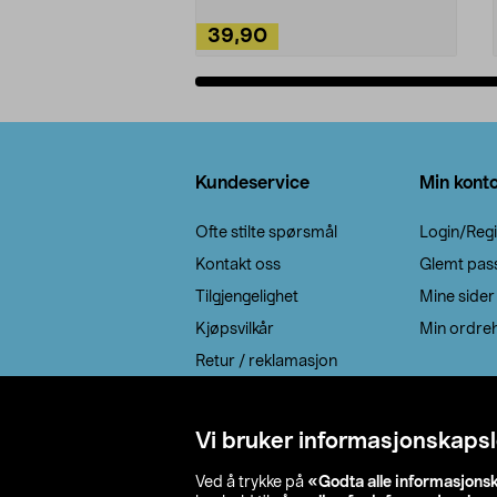
39,90
Legg i handlekurv
Bunntekst
Kundeservice
Min kont
Ofte stilte spørsmål
Login/Regi
Kontakt oss
Glemt pas
Tilgjengelighet
Mine sider
Kjøpsvilkår
Min ordreh
Retur / reklamasjon
EE-avfall
Cookie policy
Vi bruker informasjonskapsl
Leveringsalternativ
Ved å trykke på
«Godta alle informasjons