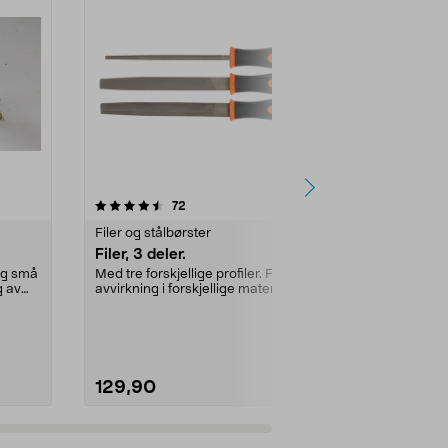
4.0 av 5 stjerner
anmeldelser
4.0
72
8
Filer og stålbørster
Filer og stålb
Filer, 3 deler.
Rasper, 3 d
 og små
Med tre forskjellige profiler. For
Til bearbeidin
g av
avvirkning i forskjellige materialer,
andre myke ma
f.eks. ...
forskjellige pro
129,90
129,90