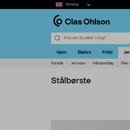
Select
Norway
market
Hjem
Elektro
Fritid
Je
Forside
Jernvare
Håndverktøy
Filer
Stålbørste