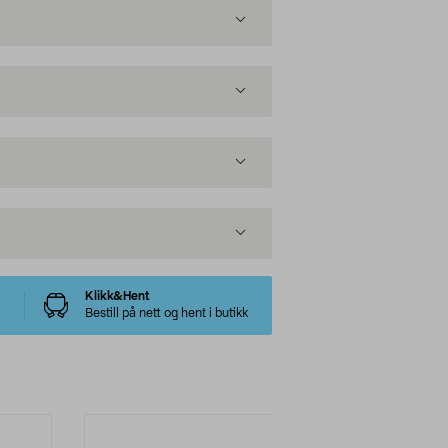
Klikk&Hent
Bestill på nett og hent i butikk