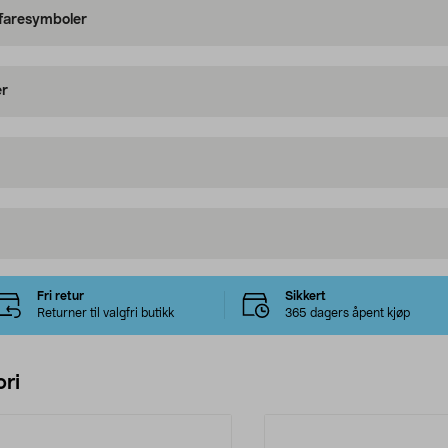
 faresymboler
er
Fri retur
Sikkert
Returner til valgfri butikk
365 dagers åpent kjøp
ri