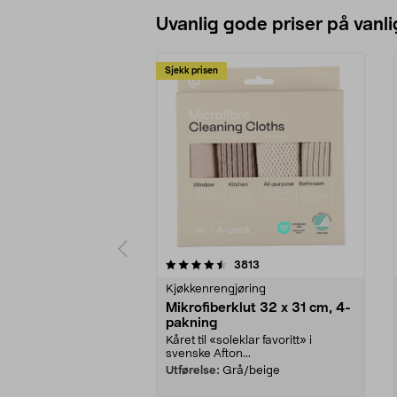
Uvanlig gode priser på vanli
Sjekk prisen
5av 5 stjerner
4.5av 5 stjerner
anmeldelser
3813
Kjøkkenrengjøring
Mikrofiberklut 32 x 31 cm, 4-
pakning
Kåret til «soleklar favoritt» i
svenske Afton...
Utførelse:
Grå/beige