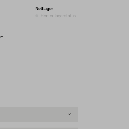
Nettlager
Henter lagerstatus...
.m.