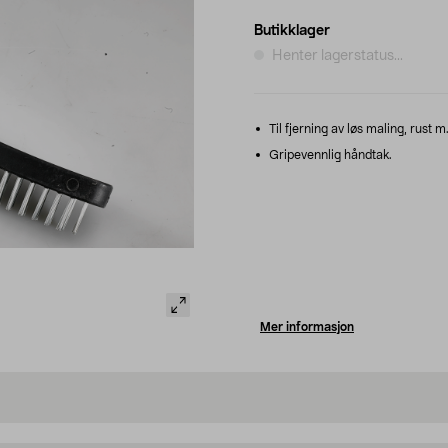
Butikklager
Henter lagerstatus...
Til fjerning av løs maling, rust m
Gripevennlig håndtak.
Mer informasjon