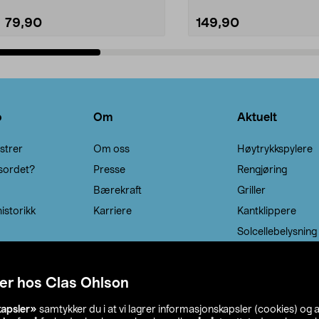
79,90
149,90
Legg i handlekurv
Legg i handlekurv
o
Om
Aktuelt
strer
Om oss
Høytrykkspylere
sordet?
Presse
Rengjøring
Bærekraft
Griller
istorikk
Karriere
Kantklippere
Solcellebelysning
er hos Clas Ohlson
kapsler»
samtykker du i at vi lagrer informasjonskapsler (cookies) og 