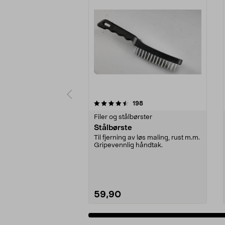
5 av 5 stjerner
4.5 av 5 stjerner
anmeldelser
198
Filer og stålbørster
Stålbørste
Til fjerning av løs maling, rust m.m.
Gripevennlig håndtak.
59,90