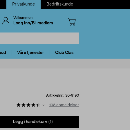
Privatkunde
Bedriftskunde
Velkommen
Logg inn/Bli medlem
bud
Våre tjenester
Club Clas
Artikkelnr.:
30-9190
198
anmeldelser
Legg i handlekurv
(1)