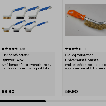
4.5 av 5 stjerner
anmeldelser
4.5 av 5 stjerner
anmeldelser
130
74
Filer og stålbørster
Filer og stålbørster
Børster 6-pk
Universalstålbørste
Små børster for grovrengjøring av
Praktisk stålbørste til store
harde overflater. Ekstra praktiske
oppgaver. Perfekt til polerin
på små over...
metall og...
99,90
59,90