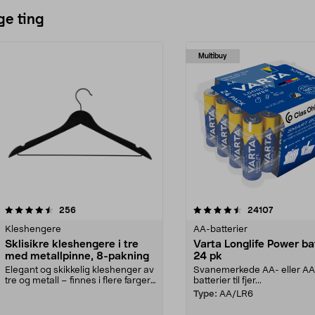
ge ting
Multibuy
4.5av 5 stjerner
anmeldelser
4.5av 5 stjerner
anmeldels
256
24107
Kleshengere
AA-batterier
Sklisikre kleshengere i tre
Varta Longlife Power ba
med metallpinne, 8-pakning
24 pk
Elegant og skikkelig kleshenger av
Svanemerkede AA- eller A
tre og metall – finnes i flere farger.
batterier til fjer...
Kleshe...
Type:
AA/LR6