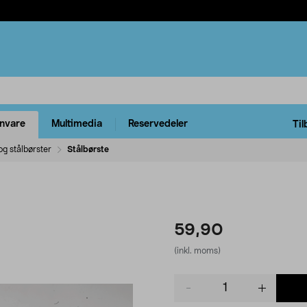
rnvare
Multimedia
Reservedeler
Til
 og stålbørster
Stålbørste
59,90
(inkl. moms)
Product
quantity