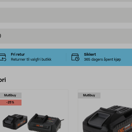
)
Fri retur
Sikkert
Returner til valgfri butikk
365 dagers åpent kjøp
ri
Multibuy
Multibuy
-25%