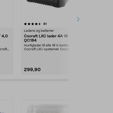
4.5 av 5 stjerner
anmeldelser
5.0
61
Ladere og batterier
Ladere og bat
V 4,0
Cocraft LXC lader 4A 18 V
Ryobi batte
QC184
Compact 18
Ah RB1824
Hurtiglader til alle 18 V-batterier i
Jobb bedre o
craft
Cocraft LXC-systemet. Cocraft
verktøy fra R
LXC QC184 – ...
Compact RB18
299,90
1499,00