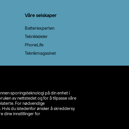
Våre selskaper
Batteriexperten
Teknikkdeler
PhoneLife
Teknikmagasinet
annen sporingsteknologi på din enhet i
ruken av nettstedet og for å tilpasse våre
relaterte. For nødvendige
. Hvis du istedenfor ønsker å skreddersy
e dine innstillinger for
inn din butikk