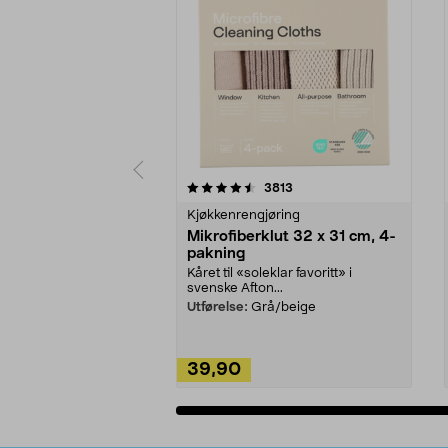
5av 5 stjerner
4.5av 5 stjerner
anmeldelser
3813
Kjøkkenrengjøring
Mikrofiberklut 32 x 31 cm, 4-
pakning
Kåret til «soleklar favoritt» i
svenske Afton...
Utførelse:
Grå/beige
39,90
Legg i handlekurv