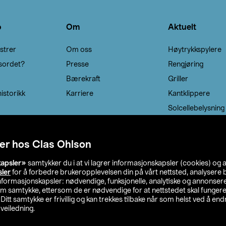
o
Om
Aktuelt
strer
Om oss
Høytrykkspylere
sordet?
Presse
Rengjøring
Bærekraft
Griller
istorikk
Karriere
Kantklippere
Solcellebelysning
er hos Clas Ohlson
kapsler»
samtykker du i at vi lagrer informasjonskapsler (cookies) og 
sler
for å forbedre brukeropplevelsen din på vårt nettsted, analysere b
 informasjonskapsler: nødvendige, funksjonelle, analytiske og annonse
om samtykke, ettersom de er nødvendige for at nettstedet skal fungere
. Ditt samtykke er frivillig og kan trekkes tilbake når som helst ved å endr
veiledning.
lson
Privacy statement
Medlemsvilkår
Kjøpsvilkår
F