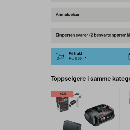
Anmeldelser
Eksperten svarer
(2 besvarte spørsmål
Fri frakt
Fra 599,–*
Toppselgere i samme katego
-43%