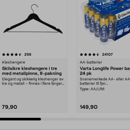
4.5av 5 stjerner
anmeldelser
4.5av 5 stjerner
anmeldels
256
24107
Kleshengere
AA-batterier
Sklisikre kleshengere i tre
Varta Longlife Power ba
med metallpinne, 8-pakning
24 pk
Elegant og skikkelig kleshenger av
Svanemerkede AA- eller A
tre og metall – finnes i flere farger.
batterier til fjer...
Kleshe...
Type:
AA/LR6
79,90
149,90
Legg i handlekurv
Legg i handlekurv