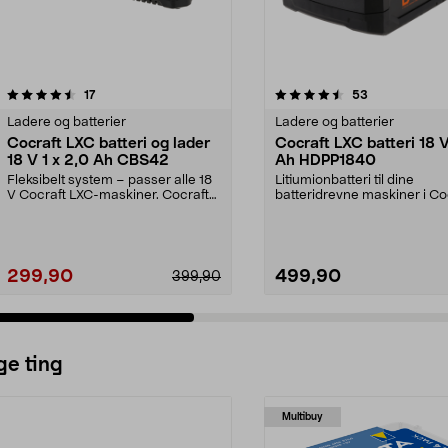
4.5 av 5 stjerner
anmeldelser
4.5 av 5 stjerner
anmeldelser
17
53
Ladere og batterier
Ladere og batterier
Cocraft LXC batteri og lader
Cocraft LXC batteri 18 
18 V 1 x 2,0 Ah CBS42
Ah HDPP1840
Fleksibelt system – passer alle 18
Litiumionbatteri til dine
V Cocraft LXC-maskiner. Cocraft
batteridrevne maskiner i Co
LXC CBS42 – 1...
LXC-systemet. Cocraft...
299,90
499,90
399,90
ge ting
Multibuy