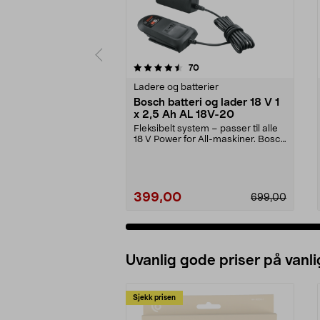
5 av 5 stjerner
4.5 av 5 stjerner
anmeldelser
70
Ladere og batterier
Bosch batteri og lader 18 V 1
x 2,5 Ah AL 18V-20
Fleksibelt system – passer til alle
18 V Power for All-maskiner. Bosch
startsett...
399,00
699,00
Uvanlig gode priser på vanli
Sjekk prisen