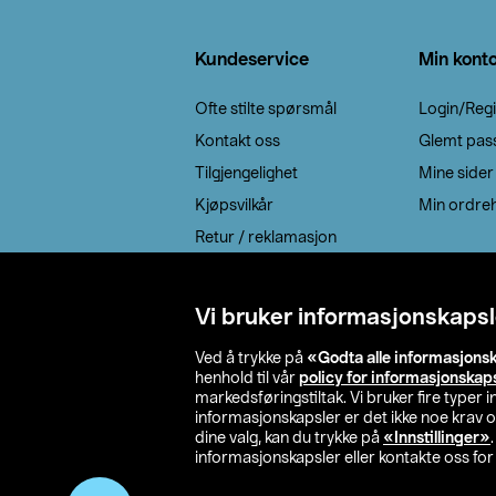
Bunntekst
Kundeservice
Min kont
Ofte stilte spørsmål
Login/Regi
Kontakt oss
Glemt pas
Tilgjengelighet
Mine sider
Kjøpsvilkår
Min ordreh
Retur / reklamasjon
EE-avfall
Cookie policy
Vi bruker informasjonskapsl
Leveringsalternativ
Ved å trykke på
«Godta alle informasjons
henhold til vår
policy for informasjonskap
markedsføringstiltak. Vi bruker fire typer
informasjonskapsler er det ikke noe krav 
dine valg, kan du trykke på
«Innstillinger»
informasjonskapsler eller kontakte oss for 
© 2026 Clas Oh