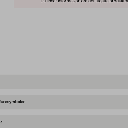
Du finner informasjon om det utgåtte produktet
 faresymboler
er