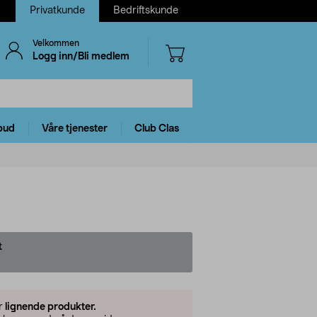
Privatkunde
Bedriftskunde
Velkommen
Logg inn/Bli medlem
bud
Våre tjenester
Club Clas
t
er
lignende produkter.