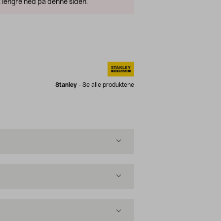
 lengre ned på denne siden.
Stanley
-
Se alle produktene