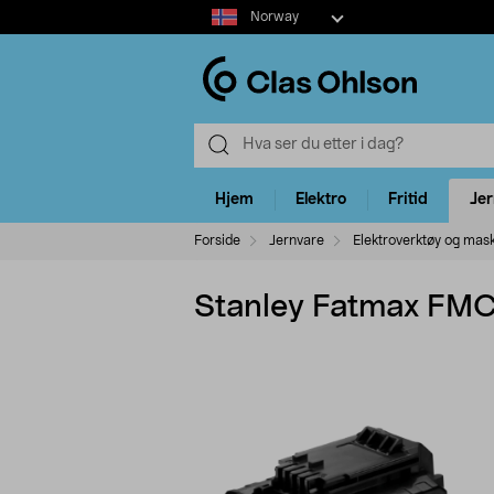
Select
Norway
market
Hjem
Elektro
Fritid
Je
Forside
Jernvare
Elektroverktøy og mas
Stanley Fatmax FMC