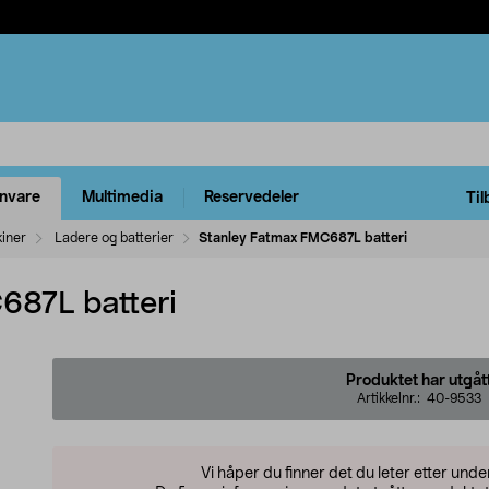
rnvare
Multimedia
Reservedeler
Til
kiner
Ladere og batterier
Stanley Fatmax FMC687L batteri
687L batteri
Produktet har utgåt
Artikkelnr.:
40-9533
Vi håper du finner det du leter etter und