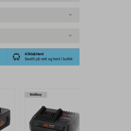
Klikk&Hent
Bestill på nett og hent i butikk
Multibuy