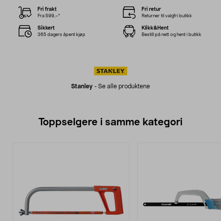
Fri frakt
Fri retur
Fra 599,–*
Returner til valgfri butikk
Sikkert
Klikk&Hent
365 dagers åpent kjøp
Bestill på nett og hent i butikk
Stanley
-
Se alle produktene
Toppselgere i samme kategori