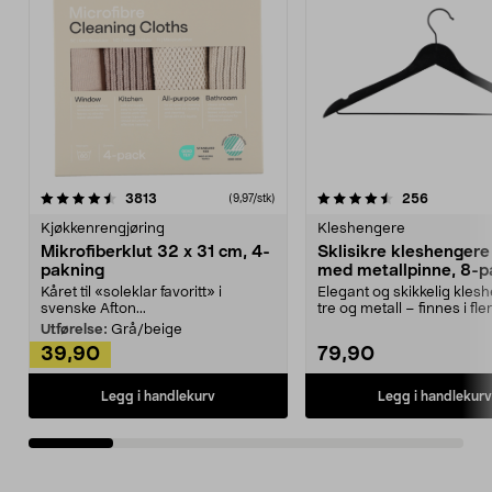
4.5av 5 stjerner
anmeldelser
4.5av 5 stjerner
anmeldels
3813
256
(9,97/stk)
Kjøkkenrengjøring
Kleshengere
Mikrofiberklut 32 x 31 cm, 4-
Sklisikre kleshengere 
pakning
med metallpinne, 8-p
Kåret til «soleklar favoritt» i
Elegant og skikkelig kles
svenske Afton...
tre og metall – finnes i fle
Kleshe...
Utførelse:
Grå/beige
39,90
79,90
Legg i handlekurv
Legg i handlekurv