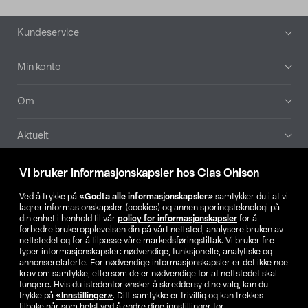
Bunntekst
Kundeservice
Min konto
Om
Aktuelt
Våre selskaper
Vi bruker informasjonskapsler hos Clas Ohlson
Ved å trykke på
«Godta alle informasjonskapsler»
samtykker du i at vi
Finn din butikk
lagrer informasjonskapsler (cookies) og annen sporingsteknologi på
din enhet i henhold til vår
policy for informasjonskapsler
for å
forbedre brukeropplevelsen din på vårt nettsted, analysere bruken av
SE
NO
FI
nettstedet og for å tilpasse våre markedsføringstiltak. Vi bruker fire
typer informasjonskapsler: nødvendige, funksjonelle, analytiske og
annonserelaterte. For nødvendige informasjonskapsler er det ikke noe
krav om samtykke, ettersom de er nødvendige for at nettstedet skal
fungere. Hvis du istedenfor ønsker å skreddersy dine valg, kan du
trykke på
«Innstillinger»
. Ditt samtykke er frivillig og kan trekkes
tilbake når som helst ved å endre dine innstillinger for