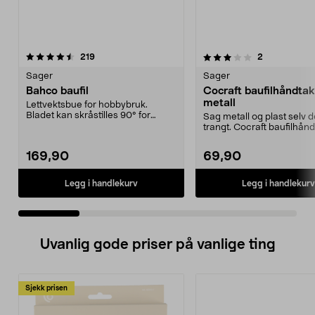
3.5 av 5 stjerner
anmeldelser
4.5 av 5 stjerner
anmeldelser
219
2
Sager
Sager
Bahco baufil
Cocraft baufilhåndtak
metall
Lettvektsbue for hobbybruk.
Bladet kan skråstilles 90° for
Sag metall og plast selv d
plankapping.
trangt. Cocraft baufilhån
liten bøyles...
169,90
69,90
Legg i handlekurv
Legg i handlekurv
Uvanlig gode priser på vanlige ting
Sjekk prisen