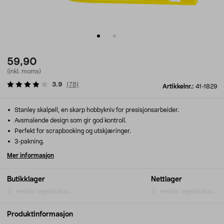
59,90
(inkl. moms)
3.9
(
78
)
Artikkelnr.:
41-1829
Stanley skalpell, en skarp hobbykniv for presisjonsarbeider.
Avsmalende design som gir god kontroll.
Perfekt for scrapbooking og utskjæringer.
3-pakning.
Mer informasjon
Butikklager
Nettlager
Henter lagerstatus...
Henter lagerstatus...
Produktinformasjon