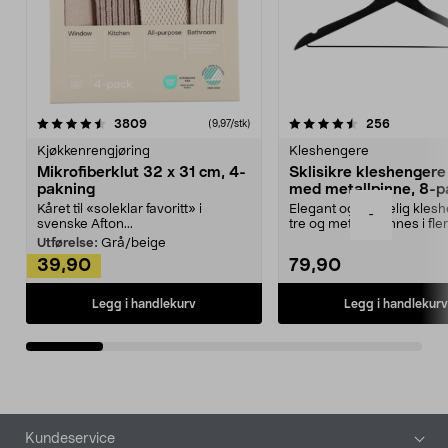
4.5av 5 stjerner
anmeldelser
4.5av 5 stjerner
anmeldels
3809
256
(9,97/stk)
Kjøkkenrengjøring
Kleshengere
Mikrofiberklut 32 x 31 cm, 4-
Sklisikre kleshengere 
pakning
med metallpinne, 8-p
Kåret til «soleklar favoritt» i
Elegant og skikkelig kles
-
svenske Afton...
tre og metall – finnes i fle
Kleshe...
Utførelse:
Grå/beige
39,90
79,90
Legg i handlekurv
Legg i handlekurv
Bunntekst
Kundeservice