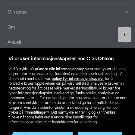
Min konto
Om
Product
+
quantity
Aktuelt
Våre selskaper
Vi bruker informasjonskapsler hos Clas Ohlson
Ved å trykke på
«Godta alle informasjonskapsler»
samtykker du i at vi
Finn din butikk
lagrer informasjonskapsler (cookies) og annen sporingsteknologi på
din enhet i henhold til vår
policy for informasjonskapsler
for å
forbedre brukeropplevelsen din på vårt nettsted, analysere bruken av
SE
NO
FI
nettstedet og for å tilpasse våre markedsføringstiltak. Vi bruker fire
typer informasjonskapsler: nødvendige, funksjonelle, analytiske og
annonserelaterte. For nødvendige informasjonskapsler er det ikke noe
krav om samtykke, ettersom de er nødvendige for at nettstedet skal
fungere. Hvis du istedenfor ønsker å skreddersy dine valg, kan du
trykke på
«Innstillinger»
. Ditt samtykke er frivillig og kan trekkes
tilbake når som helst ved å endre dine innstillinger for
informasjonskapsler eller kontakte oss for veiledning.
Privacy statement
Medlemsvilkår
Kjøpsvilkår
For bedrifter
Endre til priser ekskl. moms