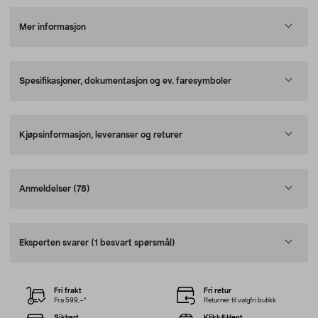
Mer informasjon
Spesifikasjoner, dokumentasjon og ev. faresymboler
Kjøpsinformasjon, leveranser og returer
Anmeldelser
(78)
Eksperten svarer
(1 besvart spørsmål)
Fri frakt
Fri retur
Fra 599,–*
Returner til valgfri butikk
Sikkert
Klikk&Hent