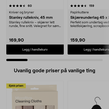
4.5 av 5 stjerner
anmeldelser
4.5 av 5 stjerner
anmeldels
60
159
Kniver og bryner
Papirkuttere
Stanley rullekniv, 45 mm
Skjæreunderlag 45 x
Stanley rullekniv – skjærer lett
Perfekt som underlag ved
runde, fine snitt. Velegnet for søm
tekstilskjæring, scrapbook
og kunsthån...
Verktöy for ...
169,90
159,90
Legg i handlekurv
Legg i handlekurv
Uvanlig gode priser på vanlige ting
Sjekk prisen