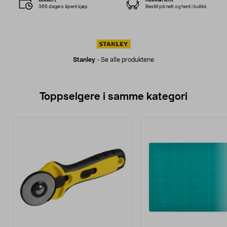
365 dagers åpent kjøp
Bestill på nett og hent i butikk
Stanley
-
Se alle produktene
Toppselgere i samme kategori