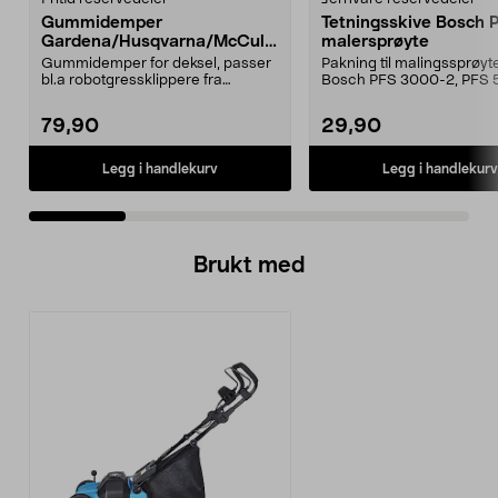
Gummidemper
Tetningsskive Bosch 
Gardena/Husqvarna/McCullo
malersprøyte
ch/Flymo
Gummidemper for deksel, passer
Pakning til malingssprøyt
bl.a robotgressklippere fra
Bosch PFS 3000-2, PFS 
Gardena, Flymo og McC...
og PFS 7000.
79,90
29,90
Legg i handlekurv
Legg i handlekurv
Brukt med