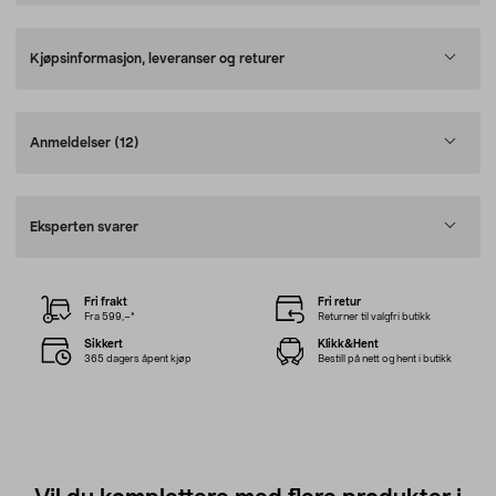
Kjøpsinformasjon, leveranser og returer
Anmeldelser
(12)
Eksperten svarer
Fri frakt
Fri retur
Fra 599,–*
Returner til valgfri butikk
Sikkert
Klikk&Hent
365 dagers åpent kjøp
Bestill på nett og hent i butikk