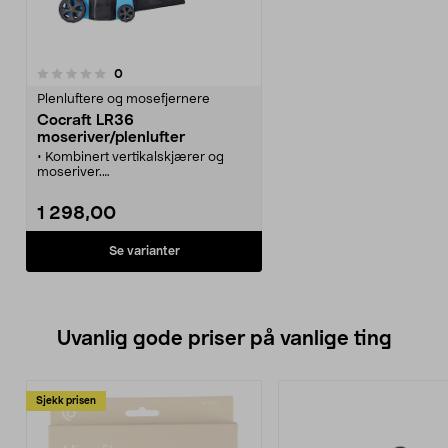
anmeldelser
0
Plenluftere og mosefjernere
Cocraft LR36
moseriver/plenlufter
• Kombinert vertikalskjærer og
moseriver.
• Kraftig 1800 W motor.
• Justerbar arbeidsdybde.
1 298,00
• Stor oppsamler på 40 liter.
Se varianter
Uvanlig gode priser på vanlige ting
Sjekk prisen