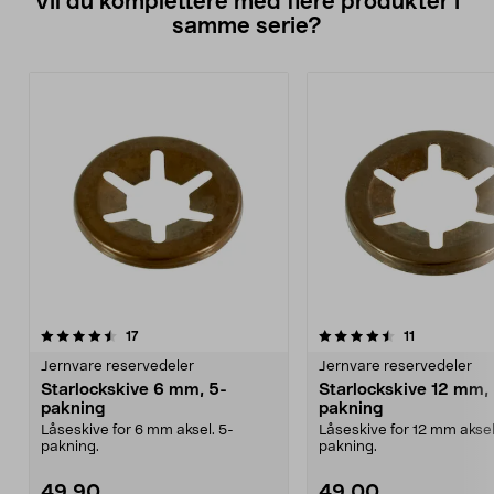
Vil du komplettere med flere produkter i
samme serie?
4.5av 5 stjerner
anmeldelser
4.5av 5 stjerner
anmeldelser
17
11
Jernvare reservedeler
Jernvare reservedeler
Starlockskive 6 mm, 5-
Starlockskive 12 mm,
pakning
pakning
Låseskive for 6 mm aksel. 5-
Låseskive for 12 mm aksel
pakning.
pakning.
49,90
49,00