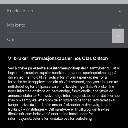
Bunntekst
Kundeservice
Min konto
Product
+
quantity
Om
Aktuelt
Vi bruker informasjonskapsler hos Clas Ohlson
Våre selskaper
Ved å trykke på
«Godta alle informasjonskapsler»
samtykker du i at vi
lagrer informasjonskapsler (cookies) og annen sporingsteknologi på
din enhet i henhold til vår
policy for informasjonskapsler
for å
Finn din butikk
forbedre brukeropplevelsen din på vårt nettsted, analysere bruken av
nettstedet og for å tilpasse våre markedsføringstiltak. Vi bruker fire
typer informasjonskapsler: nødvendige, funksjonelle, analytiske og
annonserelaterte. For nødvendige informasjonskapsler er det ikke noe
SE
NO
FI
krav om samtykke, ettersom de er nødvendige for at nettstedet skal
fungere. Hvis du istedenfor ønsker å skreddersy dine valg, kan du
trykke på
«Innstillinger»
. Ditt samtykke er frivillig og kan trekkes
tilbake når som helst ved å endre dine innstillinger for
informasjonskapsler eller kontakte oss for veiledning.