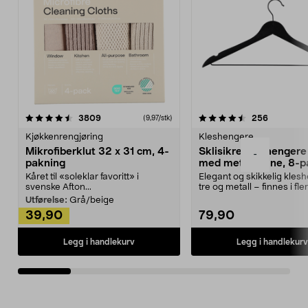
4.5av 5 stjerner
anmeldelser
4.5av 5 stjerner
anmeldels
3809
256
(9,97/stk)
Kjøkkenrengjøring
Kleshengere
Mikrofiberklut 32 x 31 cm, 4-
Sklisikre kleshengere 
-
pakning
med metallpinne, 8-p
Kåret til «soleklar favoritt» i
Elegant og skikkelig kles
svenske Afton...
tre og metall – finnes i fle
Kleshe...
Utførelse:
Grå/beige
39,90
79,90
Legg i handlekurv
Legg i handlekurv