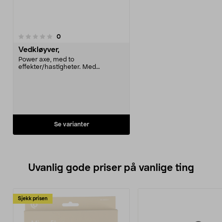
anmeldelser
0
Vedkløyver,
Power axe, med to
effekter/hastigheter. Med
hydraulikkspaken i mellomnivå
oppnås 2 tonn trykkraft/høy
matehastighet, fullt nedtrykt 7 tonn
kraft/lav hastighet (kløyver selv
den mest gjenstridige ved). Maks
kløyvelengde 52 cm. Vekt 62 kg.
Motor 230 V/1,5 kW.
Se varianter
Uvanlig gode priser på vanlige ting
Sjekk prisen