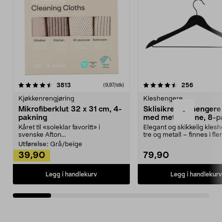
4.5av 5 stjerner
anmeldelser
4.5av 5 stjerner
anmeldels
3813
256
(9,97/stk)
Kjøkkenrengjøring
Kleshengere
Mikrofiberklut 32 x 31 cm, 4-
Sklisikre kleshengere 
-
pakning
med metallpinne, 8-p
Kåret til «soleklar favoritt» i
Elegant og skikkelig kles
svenske Afton...
tre og metall – finnes i fle
Kleshe...
Utførelse:
Grå/beige
39,90
79,90
Legg i handlekurv
Legg i handlekurv