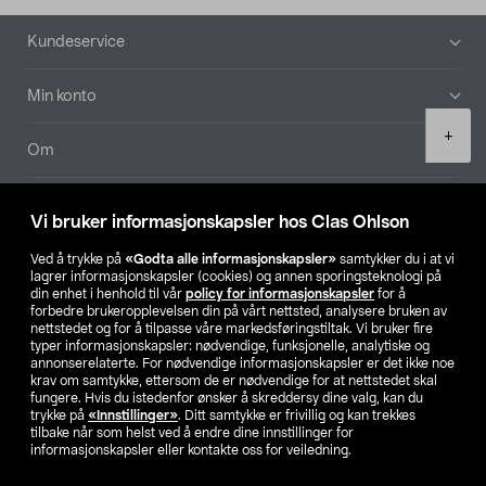
Bunntekst
Kundeservice
Min konto
Product
+
quantity
Om
Aktuelt
Vi bruker informasjonskapsler hos Clas Ohlson
Våre selskaper
Ved å trykke på
«Godta alle informasjonskapsler»
samtykker du i at vi
lagrer informasjonskapsler (cookies) og annen sporingsteknologi på
din enhet i henhold til vår
policy for informasjonskapsler
for å
Finn din butikk
forbedre brukeropplevelsen din på vårt nettsted, analysere bruken av
nettstedet og for å tilpasse våre markedsføringstiltak. Vi bruker fire
typer informasjonskapsler: nødvendige, funksjonelle, analytiske og
annonserelaterte. For nødvendige informasjonskapsler er det ikke noe
SE
NO
FI
krav om samtykke, ettersom de er nødvendige for at nettstedet skal
fungere. Hvis du istedenfor ønsker å skreddersy dine valg, kan du
trykke på
«Innstillinger»
. Ditt samtykke er frivillig og kan trekkes
tilbake når som helst ved å endre dine innstillinger for
informasjonskapsler eller kontakte oss for veiledning.