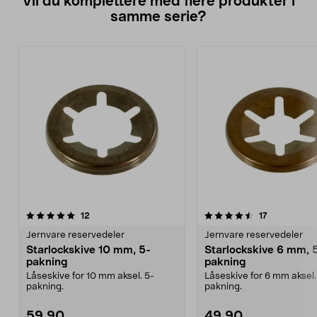
Vil du komplettere med flere produkter i
samme serie?
4.5av 5 stjerner
anmeldelser
4.5av 5 stjerner
anmeldelser
12
17
Jernvare reservedeler
Jernvare reservedeler
Starlockskive 10 mm, 5-
Starlockskive 6 mm, 
pakning
pakning
Låseskive for 10 mm aksel. 5-
Låseskive for 6 mm aksel.
pakning.
pakning.
59,90
49,90