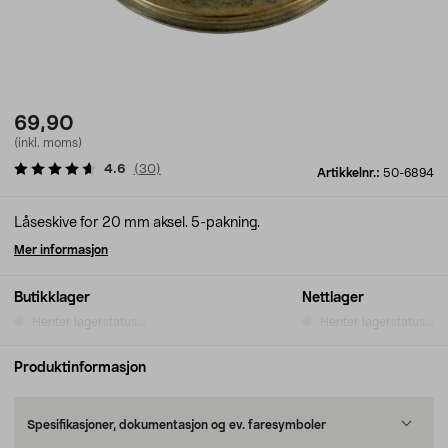
69,90
(inkl. moms)
4.6
(
30
)
Artikkelnr.:
50-6894
Låseskive for 20 mm aksel. 5-pakning.
Mer informasjon
Butikklager
Nettlager
Henter lagerstatus...
Henter lagerstatus...
Produktinformasjon
Spesifikasjoner, dokumentasjon og ev. faresymboler