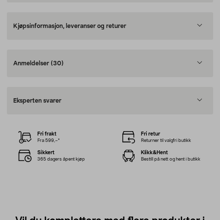
Kjøpsinformasjon, leveranser og returer
Anmeldelser
(30)
Eksperten svarer
Fri frakt
Fri retur
Fra 599,–*
Returner til valgfri butikk
Sikkert
Klikk&Hent
365 dagers åpent kjøp
Bestill på nett og hent i butikk