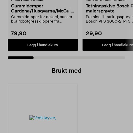
Gummidemper
Tetningsskive Bosch 
Gardena/Husqvarna/McCullo
malersprøyte
ch/Flymo
Gummidemper for deksel, passer
Pakning til malingssprøyt
bl.a robotgressklippere fra
Bosch PFS 3000-2, PFS 
Gardena, Flymo og McC...
og PFS 7000.
79,90
29,90
Legg i handlekurv
Legg i handlekurv
Brukt med