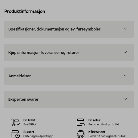
Produktinformasjon
Spesifikasjoner, dokumentasjon og ev. faresymboler
Kjøpsinformasjon, leveranser og returer
Anmeldelser
Eksperten svarer
Fri frakt
Fri retur
Fra 599,–*
Returner til valgfri butikk
Sikkert
Klikk&Hent
365 dagers åpent kjøp
Bestill på nett og hent i butikk