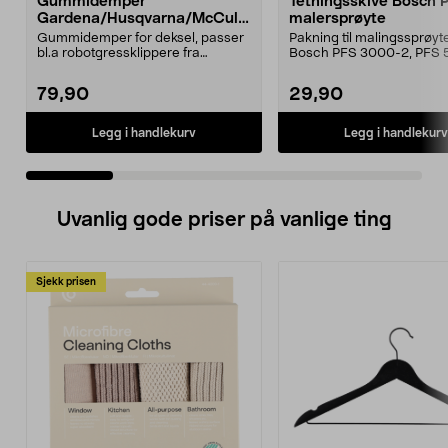
Gummidemper
Tetningsskive Bosch 
Gardena/Husqvarna/McCullo
malersprøyte
ch/Flymo
Gummidemper for deksel, passer
Pakning til malingssprøyt
bl.a robotgressklippere fra
Bosch PFS 3000-2, PFS 
Gardena, Flymo og McC...
og PFS 7000.
79,90
29,90
Legg i handlekurv
Legg i handlekurv
Uvanlig gode priser på vanlige ting
Sjekk prisen