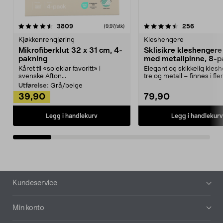
4.5av 5 stjerner
anmeldelser
4.5av 5 stjerner
anmeldels
3809
256
(9,97/stk)
Kjøkkenrengjøring
Kleshengere
Mikrofiberklut 32 x 31 cm, 4-
Sklisikre kleshengere 
pakning
med metallpinne, 8-p
Kåret til «soleklar favoritt» i
Elegant og skikkelig kles
svenske Afton...
tre og metall – finnes i fle
Kleshe...
Utførelse:
Grå/beige
39,90
79,90
Legg i handlekurv
Legg i handlekurv
Bunntekst
Kundeservice
Min konto