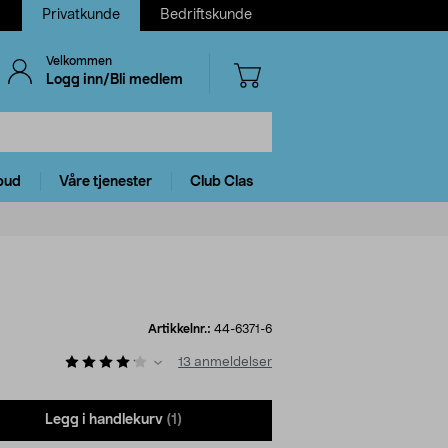
Privatkunde
Bedriftskunde
Velkommen
Logg inn/Bli medlem
bud
Våre tjenester
Club Clas
Artikkelnr.:
44-6371-6
13
anmeldelser
Legg i handlekurv
(1)