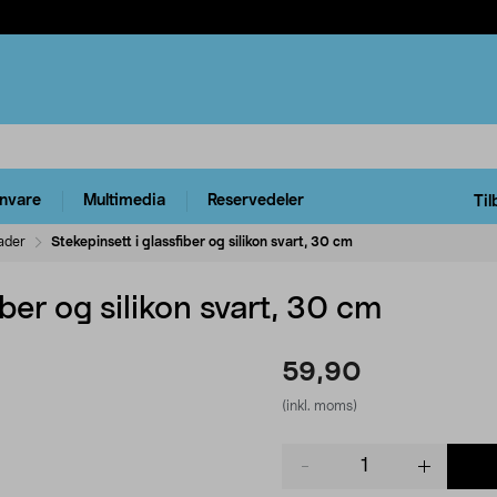
rnvare
Multimedia
Reservedeler
Til
ader
Stekepinsett i glassfiber og silikon svart, 30 cm
iber og silikon svart, 30 cm
59,90
(inkl. moms)
Product
quantity