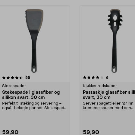
4.0av 5 stjerner
anmeldelser
4.5av 5 stjerner
anmeldelser
55
6
Stekespader
Kjøkkenredskaper
Stekespade i glassfiber og
Pastaskje glassfiber sil
silikon svart, 30 cm
svart, 30 cm
Perfekt til steking og servering –
Server spagetti eller rør inn
også i belagte panner. Stekespade
kremede sauser med den
med ergonom...
silikonbelagte spissen. Spa..
59,90
59,90