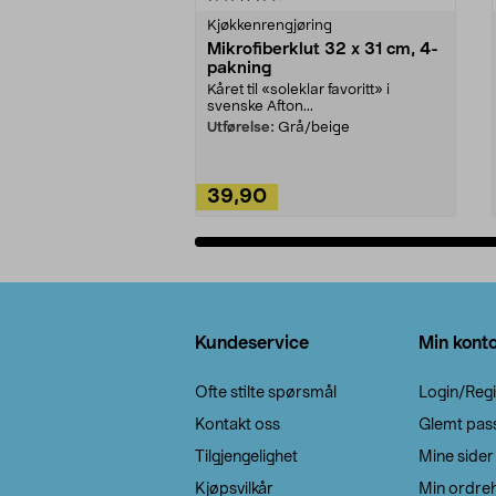
Kjøkkenrengjøring
Mikrofiberklut 32 x 31 cm, 4-
pakning
Kåret til «soleklar favoritt» i
svenske Afton...
Utførelse:
Grå/beige
39,90
Legg i handlekurv
Bunntekst
Kundeservice
Min kont
Ofte stilte spørsmål
Login/Regi
Kontakt oss
Glemt pas
Tilgjengelighet
Mine sider
Kjøpsvilkår
Min ordreh