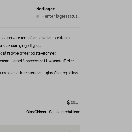
Nettlager
Henter lagerstatus...
 og servere mat på grillen eller i kjøkkenet.
ndtak som gir godt grep.
så til dype gryter og stekeformer.
eng – enkel å oppbevare i kjøkkenskuff eller
v slitesterke materialer – glassfiber og silikon.
Clas Ohlson
-
Se alle produktene