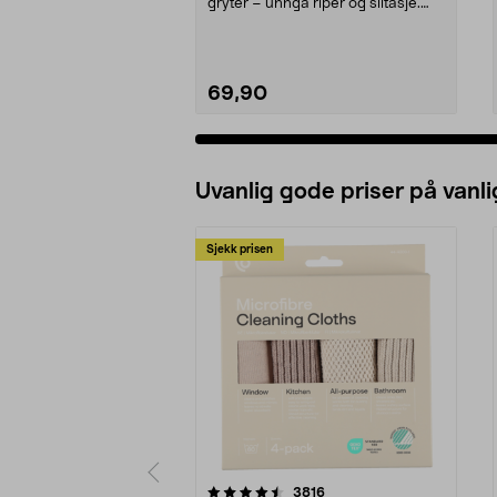
gryter – unngå riper og slitasje.
Tresleiv i sliteste...
69,90
Uvanlig gode priser på vanli
Sjekk prisen
5av 5 stjerner
4.5av 5 stjerner
anmeldelser
3816