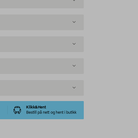
Klikk&Hent
Bestill på nett og hent i butikk