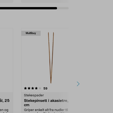
Legg i handlekurv
Multibuy
4.5 av 5 stjerner
anmeldelser
4.5
59
2
Stekespader
Stekespader
ål, 25
Stekepinsett i akasietre, 29,5
Fiskar Func
cm
stekespade 
vnen og
Griper enkelt alt fra nudler til
Solid, skånso