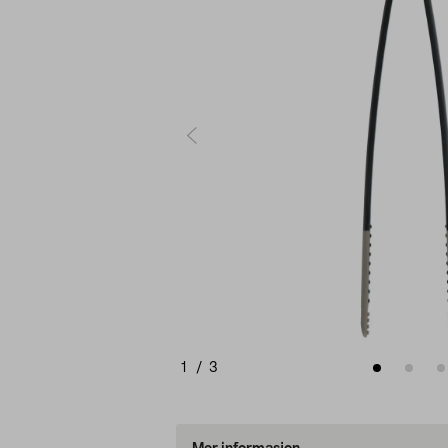
1
/
3