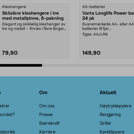
Kleshengere
AA-batterier
Sklisikre kleshengere i tre
Varta Longlife Power ba
med metallpinne, 8-pakning
24 pk
Elegant og skikkelig kleshenger av
Svanemerkede AA- eller A
tre og metall – finnes i flere farger.
batterier til fjer...
Kleshe...
Type:
AA/LR6
79,90
149,90
Legg i handlekurv
Legg i handlekurv
o
Om
Aktuelt
strer
Om oss
Høytrykkspylere
sordet?
Presse
Rengjøring
Bærekraft
Griller
istorikk
Karriere
Kantklippere