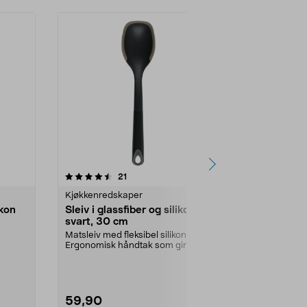
anmeldelser
21
Kjøkkenredskaper
ikon
Sleiv i glassfiber og silikon
svart, 30 cm
Matsleiv med fleksibel silikonkant.
Ergonomisk håndtak som gir godt
.
grep ved ser...
59,90