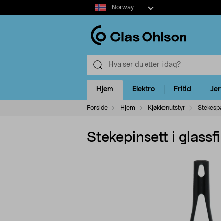
Select
Norway
market
Hjem
Elektro
Fritid
Je
Forside
Hjem
Kjøkkenutstyr
Stekesp
Stekepinsett i glassf