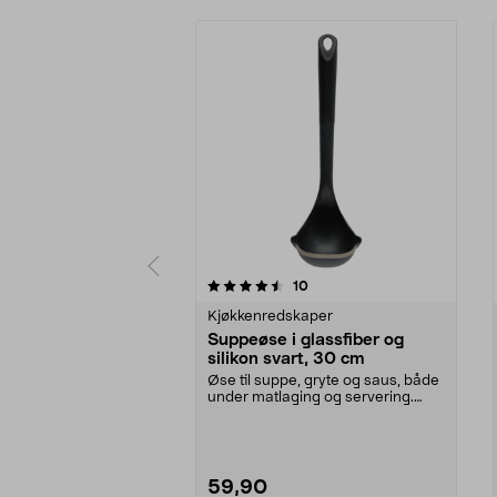
5av 5 stjerner
4.5av 5 stjerner
anmeldelser
10
Kjøkkenredskaper
Suppeøse i glassfiber og
silikon svart, 30 cm
Øse til suppe, gryte og saus, både
under matlaging og servering.
Suppeøse med er...
59,90