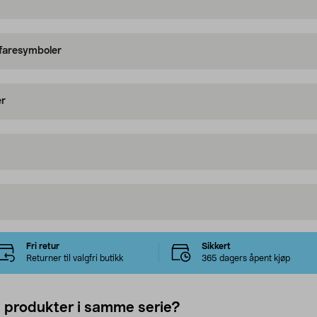
 faresymboler
er
Fri retur
Sikkert
Returner til valgfri butikk
365 dagers åpent kjøp
e produkter i samme serie?