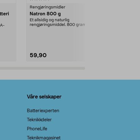
Rengjøringsmidler
Levende lys
tteri
Natron 800 g
Telys steari
prosent ste
Et allsidig og naturlig
rengjøringsmiddel. 800 gram
AA-
100 % stearin
natron – til rengjøring både...
råvarer. Produ
brenner med e
59,90
69,90
Legg i handlekurv
Legg 
Våre selskaper
Batteriexperten
Teknikkdeler
PhoneLife
Teknikmagasinet