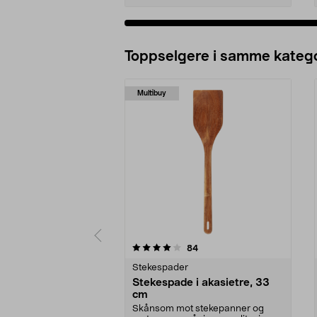
Legg i handlekurv
Toppselgere i samme katego
Multibuy
0 av 5 stjerner
4.5 av 5 stjerner
anmeldelser
84
Stekespader
Stekespade i akasietre, 33
cm
Skånsom mot stekepanner og