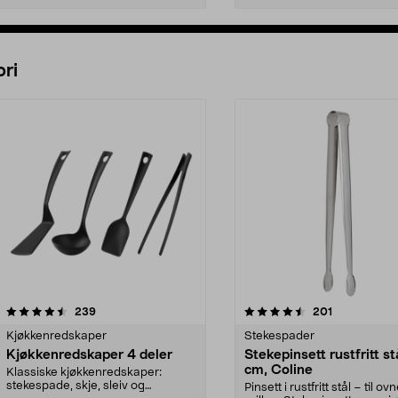
Legg i handlekurv
Legg i handlekurv
ri
4.5 av 5 stjerner
anmeldelser
4.0 av 5 stjerner
anmeldelser
239
201
Kjøkkenredskaper
Stekespader
Kjøkkenredskaper 4 deler
Stekepinsett rustfritt st
cm, Coline
Klassiske kjøkkenredskaper:
stekespade, skje, sleiv og
Pinsett i rustfritt stål – til o