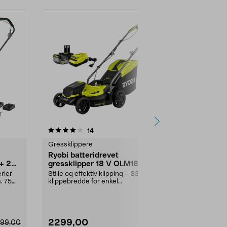
4.5 av 5 stjerner
anmeldelser
4.0
14
1
Gressklippere
Gressklipper
Ryobi batteridrevet
Bosch Rota
+ 2
gressklipper 18 V OLM1833B
gressklippe
erier
Stille og effektiv klipping – 33 cm
Batteridrevet
. 75
klippebredde for enkel
børsteløs moto
manøvrering. Ryobi gr...
Bosch gressk.
2299,00
2999,00
99,00