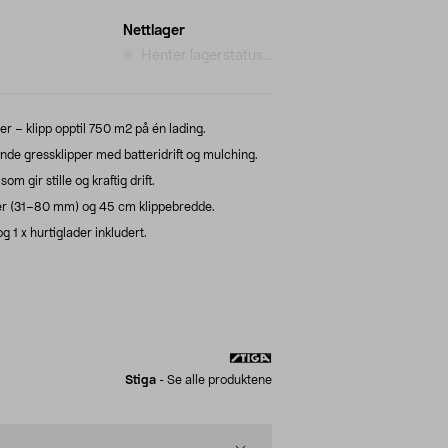
Nettlager
Henter lagerstatus...
per – klipp opptil 750 m2 på én lading.
nde gressklipper med batteridrift og mulching.
 gir stille og kraftig drift.
er (31–80 mm) og 45 cm klippebredde.
 1 x hurtiglader inkludert.
Stiga
-
Se alle produktene