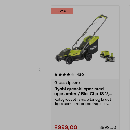
-25%
0 av 5 stjerner
4.5 av 5 stjerner
anmeldelser
480
Gressklippere
Ryobi gressklipper med
oppsamler / Bio-Clip 18 V,
RLM18X33B50
Kutt gresset i småbiter og la det
ligge som jordforbedring eller
samle opp gress...
2999,00
3999,00