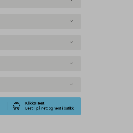
Klikk&Hent
Bestill på nett og hent i butikk