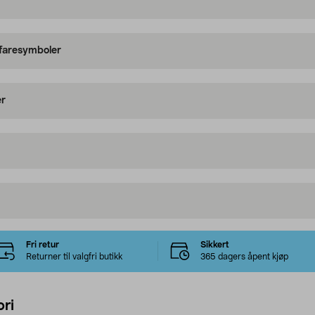
 faresymboler
er
Fri retur
Sikkert
Returner til valgfri butikk
365 dagers åpent kjøp
ri