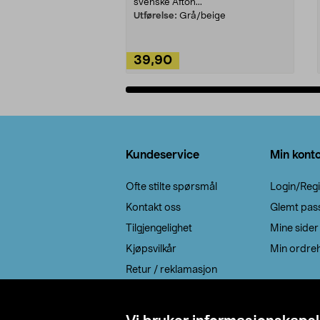
svenske Afton...
Utførelse:
Grå/beige
39,90
Legg i handlekurv
Bunntekst
Kundeservice
Min kont
Ofte stilte spørsmål
Login/Regi
Kontakt oss
Glemt pas
Tilgjengelighet
Mine sider
Kjøpsvilkår
Min ordreh
Retur / reklamasjon
EE-avfall
Cookie policy