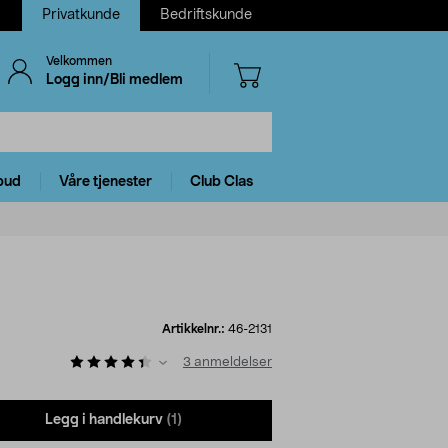
Privatkunde
Bedriftskunde
Velkommen
Logg inn/Bli medlem
bud
Våre tjenester
Club Clas
Artikkelnr.:
46-2131
3
anmeldelser
Legg i handlekurv
(1)