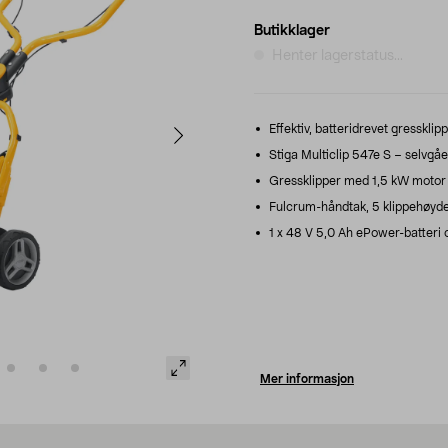
Butikklager
Henter lagerstatus...
Effektiv, batteridrevet gressklip
Stiga Multiclip 547e S – selvgåe
Gressklipper med 1,5 kW motor som
Fulcrum-håndtak, 5 klippehøyd
1 x 48 V 5,0 Ah ePower-batteri og
Mer informasjon