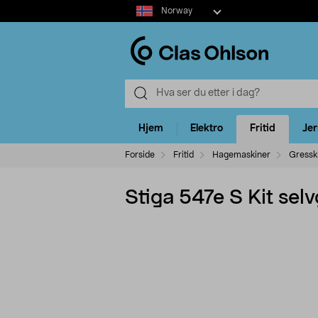
Select
Norway
market
Hjem
Elektro
Fritid
Je
Forside
Fritid
Hagemaskiner
Gressk
Stiga 547e S Kit sel