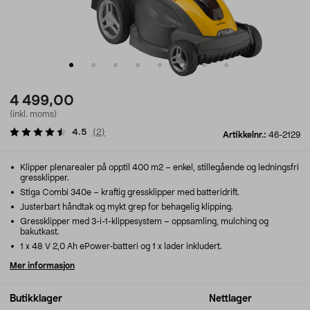
4 499,00
(inkl. moms)
4.5
(
2
)
Artikkelnr.:
46-2129
Klipper plenarealer på opptil 400 m2 – enkel, stillegående og ledningsfri
gressklipper.
Stiga Combi 340e – kraftig gressklipper med batteridrift.
Justerbart håndtak og mykt grep for behagelig klipping.
Gressklipper med 3-i-1-klippesystem – oppsamling, mulching og
bakutkast.
1 x 48 V 2,0 Ah ePower-batteri og 1 x lader inkludert.
Mer informasjon
Butikklager
Nettlager