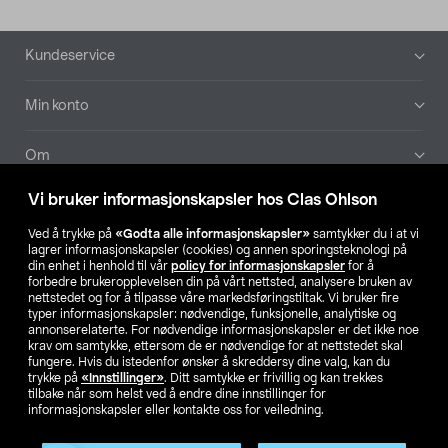
Bunntekst
Kundeservice
Min konto
Om
Vi bruker informasjonskapsler hos Clas Ohlson
Aktuelt
Ved å trykke på
«Godta alle informasjonskapsler»
samtykker du i at vi
lagrer informasjonskapsler (cookies) og annen sporingsteknologi på
Våre selskaper
din enhet i henhold til vår
policy for informasjonskapsler
for å
forbedre brukeropplevelsen din på vårt nettsted, analysere bruken av
nettstedet og for å tilpasse våre markedsføringstiltak. Vi bruker fire
Finn din butikk
typer informasjonskapsler: nødvendige, funksjonelle, analytiske og
annonserelaterte. For nødvendige informasjonskapsler er det ikke noe
krav om samtykke, ettersom de er nødvendige for at nettstedet skal
SE
NO
FI
fungere. Hvis du istedenfor ønsker å skreddersy dine valg, kan du
trykke på
«Innstillinger»
. Ditt samtykke er frivillig og kan trekkes
tilbake når som helst ved å endre dine innstillinger for
informasjonskapsler eller kontakte oss for veiledning.