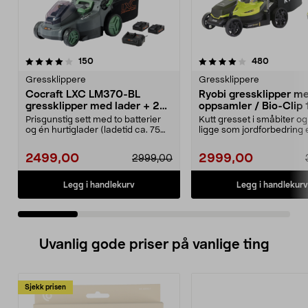
4.0 av 5 stjerner
anmeldelser
4.5 av 5 stjerner
anmeldel
150
480
Gressklippere
Gressklippere
Cocraft LXC LM370-BL
Ryobi gressklipper m
gressklipper med lader + 2
oppsamler / Bio-Clip 
batterier
RLM18X33B50
Prisgunstig sett med to batterier
Kutt gresset i småbiter og
og én hurtiglader (ladetid ca. 75
ligge som jordforbedring e
minutter per...
samle opp gress...
2499,00
2999,00
2999,00
Legg i handlekurv
Legg i handlekurv
Uvanlig gode priser på vanlige ting
Sjekk prisen