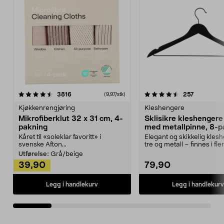
4.5av 5 stjerner
anmeldelser
4.5av 5 stjerner
anmeldels
3816
257
(9,97/stk)
Kjøkkenrengjøring
Kleshengere
Mikrofiberklut 32 x 31 cm, 4-
Sklisikre kleshengere 
pakning
med metallpinne, 8-p
Kåret til «soleklar favoritt» i
Elegant og skikkelig kles
svenske Afton...
tre og metall – finnes i fle
Kleshe...
Utførelse:
Grå/beige
39,90
79,90
Legg i handlekurv
Legg i handlekurv