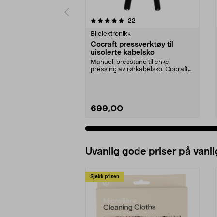
0 av 5 stjerner
4.5 av 5 stjerner
anmeldelser
22
Bilelektronikk
Cocraft pressverktøy til
uisolerte kabelsko
Manuell presstang til enkel
pressing av rørkabelsko. Cocraft
pressverktøy – verk...
699,00
Uvanlig gode priser på vanli
Sjekk prisen