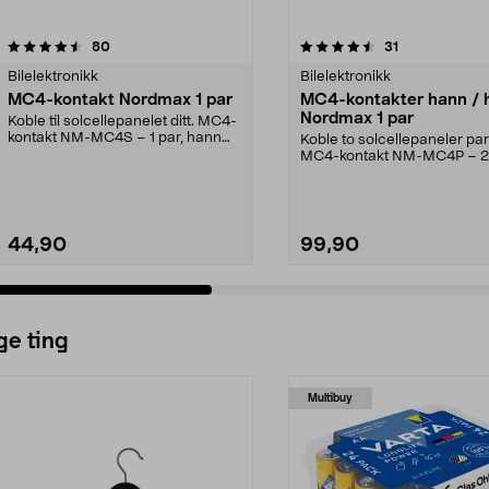
4.5 av 5 stjerner
anmeldelser
5.0 av 5 stjerner
anmeldelser
80
31
Bilelektronikk
Bilelektronikk
MC4-kontakt Nordmax 1 par
MC4-kontakter hann / 
Nordmax 1 par
Koble til solcellepanelet ditt. MC4-
kontakt NM-MC4S – 1 par, hann
Koble to solcellepaneler para
og hunn. Konta...
MC4-kontakt NM-MC4P – 2
kontakter i en forpa...
44,90
99,90
ge ting
Multibuy