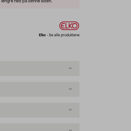
 lengre ned på denne siden.
Elko
-
Se alle produktene