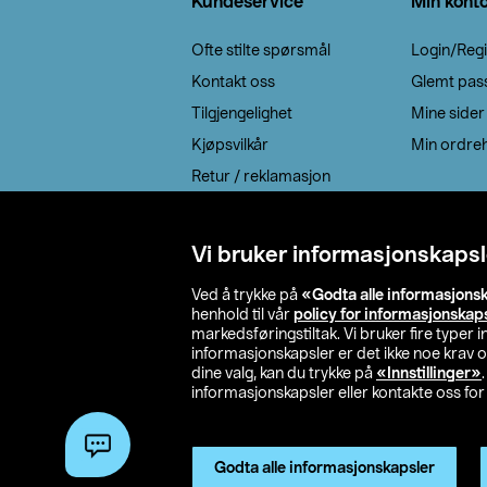
Kundeservice
Min kont
Ofte stilte spørsmål
Login/Regi
Kontakt oss
Glemt pas
Tilgjengelighet
Mine sider
Kjøpsvilkår
Min ordreh
Retur / reklamasjon
EE-avfall
Cookie policy
Vi bruker informasjonskapsl
Leveringsalternativ
Ved å trykke på
«Godta alle informasjons
henhold til vår
policy for informasjonskap
markedsføringstiltak. Vi bruker fire typer
informasjonskapsler er det ikke noe krav 
dine valg, kan du trykke på
«Innstillinger»
informasjonskapsler eller kontakte oss for 
© 2026 Clas Oh
Godta alle informasjonskapsler