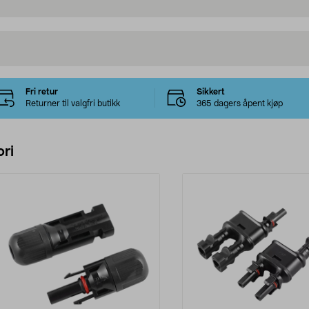
Fri retur
Sikkert
Returner til valgfri butikk
365 dagers åpent kjøp
ri