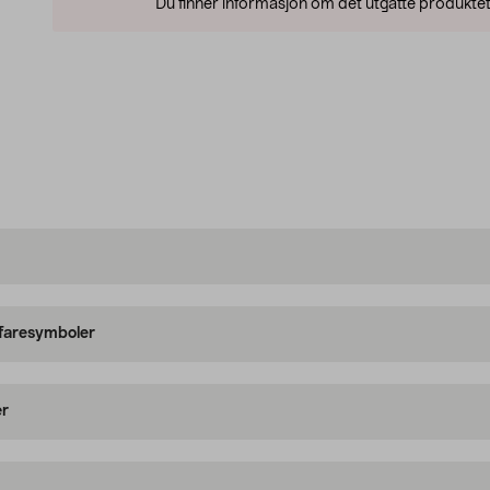
Du finner informasjon om det utgåtte produktet
 faresymboler
er