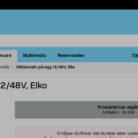
rnvare
Multimedia
Reservedeler
Til
ronikk
Stikkontakt påvegg 12/48V, Elko
12/48V, Elko
Produktet har utgåt
Artikkelnr.:
32-636
Vi håper du finner det du leter etter und