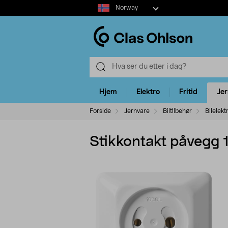
Select
Norway
market
Hjem
Elektro
Fritid
Je
Forside
Jernvare
Biltilbehør
Bilelekt
Stikkontakt påvegg 