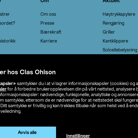
o
Om
Aktuelt
strer
Om oss
Høytrykkspylere
sordet?
Presse
Rengjøring
Bærekraft
Griller
istorikk
Karriere
Kantklippere
Solcellebelysning
er hos Clas Ohlson
kapsler»
samtykker du i at vi lagrer informasjonskapsler (cookies) og 
sler
for å forbedre brukeropplevelsen din på vårt nettsted, analysere b
 informasjonskapsler: nødvendige, funksjonelle, analytiske og annonse
om samtykke, ettersom de er nødvendige for at nettstedet skal fungere
. Ditt samtykke er frivillig og kan trekkes tilbake når som helst ved å endr
veiledning.
lson
Privacy statement
Medlemsvilkår
Kjøpsvilkår
F
Endre til priser ekskl. moms
Avvis alle
Innstillinger