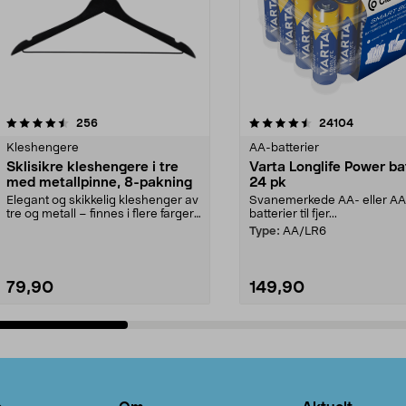
4.5av 5 stjerner
anmeldelser
4.5av 5 stjerner
anmeldels
256
24104
Kleshengere
AA-batterier
Sklisikre kleshengere i tre
Varta Longlife Power ba
med metallpinne, 8-pakning
24 pk
Elegant og skikkelig kleshenger av
Svanemerkede AA- eller A
tre og metall – finnes i flere farger.
batterier til fjer...
Kleshe...
Type:
AA/LR6
79,90
149,90
Legg i handlekurv
Legg i handlekurv