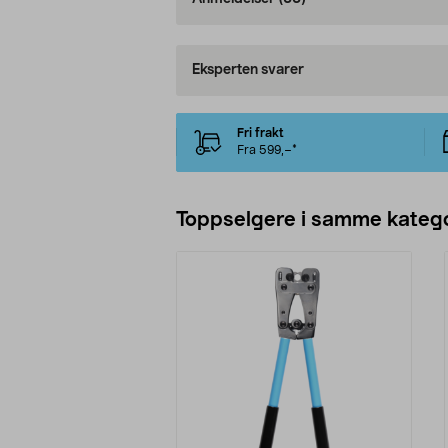
Eksperten svarer
Fri frakt
Fra 599,–*
Toppselgere i samme katego