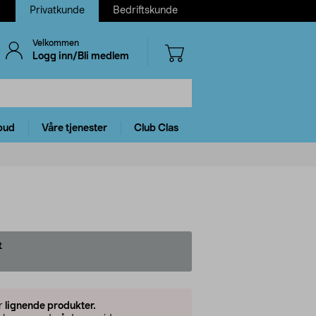
Privatkunde
Bedriftskunde
Velkommen
Logg inn/Bli medlem
bud
Våre tjenester
Club Clas
t
er
lignende produkter.