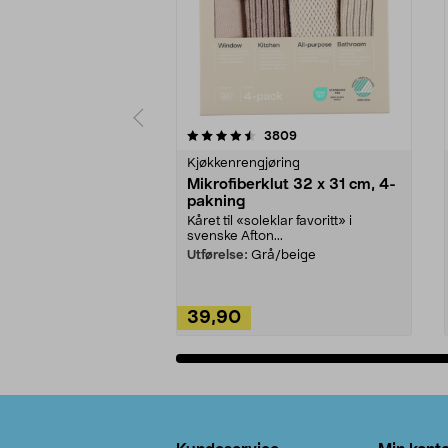
5av 5 stjerner
4.5av 5 stjerner
anmeldelser
3809
Kjøkkenrengjøring
Mikrofiberklut 32 x 31 cm, 4-
pakning
Kåret til «soleklar favoritt» i
svenske Afton...
Utførelse:
Grå/beige
39,90
Legg i handlekurv
Bunntekst