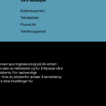
Våre selskaper
Batteriexperten
Teknikkdeler
PhoneLife
Teknikmagasinet
annen sporingsteknologi på din enhet i
ruken av nettstedet og for å tilpasse våre
relaterte. For nødvendige
. Hvis du istedenfor ønsker å skreddersy
e dine innstillinger for
inn din butikk