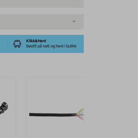
Klikk&Hent
Bestill på nett og hent i butikk