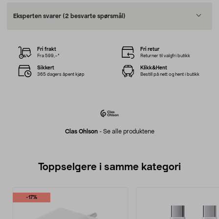
Eksperten svarer
(2 besvarte spørsmål)
Fri frakt
Fri retur
Fra 599,–*
Returner til valgfri butikk
Sikkert
Klikk&Hent
365 dagers åpent kjøp
Bestill på nett og hent i butikk
Clas Ohlson
-
Se alle produktene
Toppselgere i samme kategori
-17%