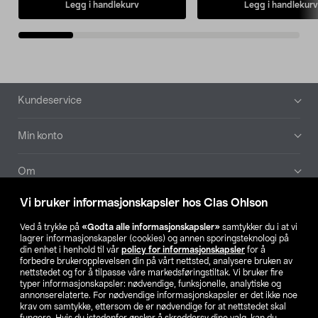
Legg i handlekurv
Legg i handlekurv
Bunntekst
Kundeservice
Min konto
Om
Vi bruker informasjonskapsler hos Clas Ohlson
Aktuelt
Ved å trykke på
«Godta alle informasjonskapsler»
samtykker du i at vi
lagrer informasjonskapsler (cookies) og annen sporingsteknologi på
Våre selskaper
din enhet i henhold til vår
policy for informasjonskapsler
for å
forbedre brukeropplevelsen din på vårt nettsted, analysere bruken av
nettstedet og for å tilpasse våre markedsføringstiltak. Vi bruker fire
Finn din butikk
typer informasjonskapsler: nødvendige, funksjonelle, analytiske og
annonserelaterte. For nødvendige informasjonskapsler er det ikke noe
krav om samtykke, ettersom de er nødvendige for at nettstedet skal
SE
NO
FI