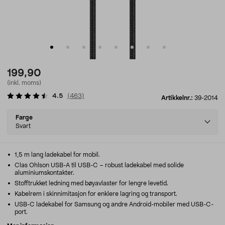
199,90
(inkl. moms)
4.5
(
463
)
Artikkelnr.:
39-2014
Select
Farge
variant
Svart
1,5 m lang ladekabel for mobil.
Clas Ohlson USB-A til USB-C – robust ladekabel med solide
aluminiumskontakter.
Stofftrukket ledning med bøyavlaster for lengre levetid.
Kabelrem i skinnimitasjon for enklere lagring og transport.
USB-C ladekabel for Samsung og andre Android-mobiler med USB-C-
port.