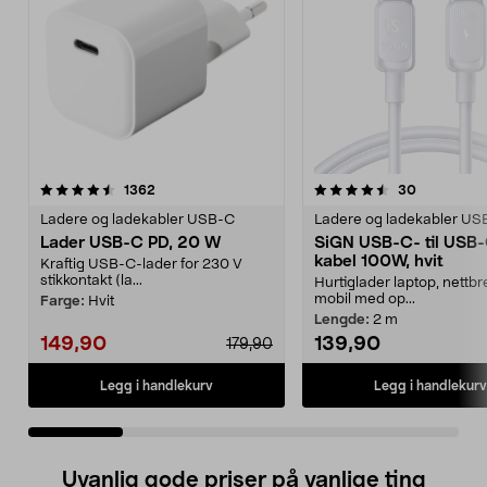
4.5 av 5 stjerner
anmeldelser
4.5 av 5 stjerner
anmeldelse
1362
30
Ladere og ladekabler USB-C
Ladere og ladekabler US
Lader USB-C PD, 20 W
SiGN USB-C- til USB
kabel 100W, hvit
Kraftig USB-C-lader for 230 V
stikkontakt (la...
Hurtiglader laptop, nettbr
mobil med op...
Farge:
Hvit
Lengde:
2 m
149,90
139,90
179,90
Legg i handlekurv
Legg i handlekurv
Uvanlig gode priser på vanlige ting