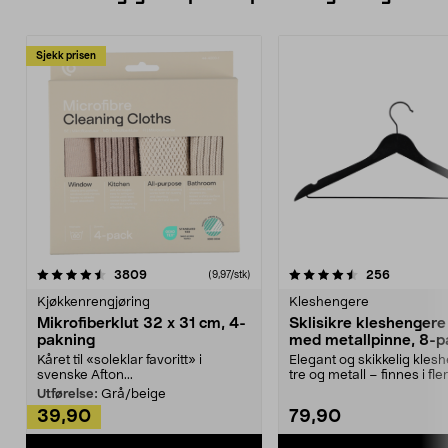
Sjekk prisen
4.5av 5 stjerner
anmeldelser
4.5av 5 stjerner
anmeldels
3809
256
(9,97/stk)
Kjøkkenrengjøring
Kleshengere
Mikrofiberklut 32 x 31 cm, 4-
Sklisikre kleshengere 
pakning
med metallpinne, 8-p
Kåret til «soleklar favoritt» i
Elegant og skikkelig kles
svenske Afton...
tre og metall – finnes i fle
Kleshe...
Utførelse:
Grå/beige
39,90
79,90