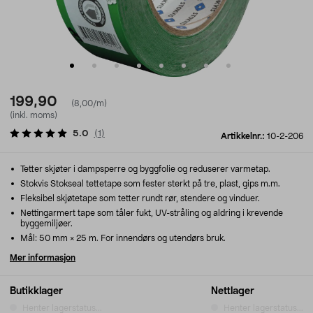
199,90
(8,00/m)
(inkl. moms)
5.0
(
1
)
Artikkelnr.:
10-2-206
Tetter skjøter i dampsperre og byggfolie og reduserer varmetap.
Stokvis Stokseal tettetape som fester sterkt på tre, plast, gips m.m.
Fleksibel skjøtetape som tetter rundt rør, stendere og vinduer.
Nettingarmert tape som tåler fukt, UV-stråling og aldring i krevende
byggemiljøer.
Mål: 50 mm × 25 m. For innendørs og utendørs bruk.
Mer informasjon
Butikklager
Nettlager
Henter lagerstatus...
Henter lagerstatus...