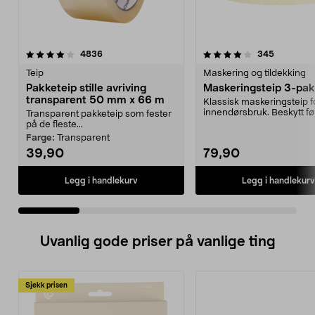
4.0 av 5 stjerner
anmeldelser
4.5 av 5 stjerner
anmeldels
4836
345
Teip
Maskering og tildekking
Pakketeip stille avriving
Maskeringsteip 3-pak
transparent 50 mm x 66 m
Klassisk maskeringsteip f
innendørsbruk. Beskytt fø
Transparent pakketeip som fester
male deretter – sørg...
på de fleste...
Farge:
Transparent
39,90
79,90
Legg i handlekurv
Legg i handlekurv
Uvanlig gode priser på vanlige ting
Sjekk prisen