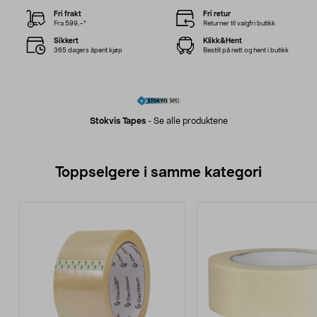
Fri frakt
Fri retur
Fra 599,–*
Returner til valgfri butikk
Sikkert
Klikk&Hent
365 dagers åpent kjøp
Bestill på nett og hent i butikk
Stokvis Tapes
-
Se alle produktene
Toppselgere i samme kategori