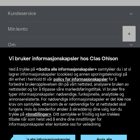
Bunntekst
Kundeservice
Min konto
Product
+
quantity
Om
Vi bruker informasjonskapsler hos Clas Ohlson
Aktuelt
Ved å trykke på
«Godta alle informasjonskapsler»
samtykker du i at vi
lagrer informasjonskapsler (cookies) og annen sporingsteknologi på
Våre selskaper
din enhet i henhold til vår
policy for informasjonskapsler
for å
forbedre brukeropplevelsen din på vårt nettsted, analysere bruken av
nettstedet og for å tilpasse våre markedsføringstiltak. Vi bruker fire
Finn din butikk
typer informasjonskapsler: nødvendige, funksjonelle, analytiske og
annonserelaterte. For nødvendige informasjonskapsler er det ikke noe
krav om samtykke, ettersom de er nødvendige for at nettstedet skal
SE
NO
FI
fungere. Hvis du istedenfor ønsker å skreddersy dine valg, kan du
trykke på
«Innstillinger»
. Ditt samtykke er frivillig og kan trekkes
tilbake når som helst ved å endre dine innstillinger for
informasjonskapsler eller kontakte oss for veiledning.
Godta alle informasjonskapsler
Avvis alle