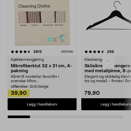
4.5av 5 stjerner
anmeldelser
4.5av 5 stjerner
anmeldels
3813
256
(9,97/stk)
Kjøkkenrengjøring
Kleshengere
-
Mikrofiberklut 32 x 31 cm, 4-
Sklisikre kleshengere 
pakning
med metallpinne, 8-p
Kåret til «soleklar favoritt» i
Elegant og skikkelig kles
svenske Afton...
tre og metall – finnes i fle
Kleshe...
Utførelse:
Grå/beige
39,90
79,90
Legg i handlekurv
Legg i handlekurv