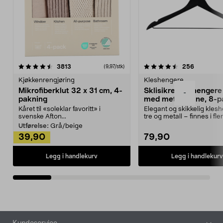
4.5av 5 stjerner
anmeldelser
4.5av 5 stjerner
anmeldels
3813
256
(9,97/stk)
Kjøkkenrengjøring
Kleshengere
Mikrofiberklut 32 x 31 cm, 4-
Sklisikre kleshengere 
-
pakning
med metallpinne, 8-p
Kåret til «soleklar favoritt» i
Elegant og skikkelig kles
svenske Afton...
tre og metall – finnes i fle
Kleshe...
Utførelse:
Grå/beige
39,90
79,90
Legg i handlekurv
Legg i handlekurv
Bunntekst