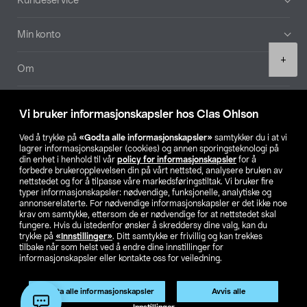
Kundeservice
Min konto
Product
+
quantity
Om
Aktuelt
Vi bruker informasjonskapsler hos Clas Ohlson
Våre selskaper
Ved å trykke på
«Godta alle informasjonskapsler»
samtykker du i at vi
lagrer informasjonskapsler (cookies) og annen sporingsteknologi på
din enhet i henhold til vår
policy for informasjonskapsler
for å
Finn din butikk
forbedre brukeropplevelsen din på vårt nettsted, analysere bruken av
nettstedet og for å tilpasse våre markedsføringstiltak. Vi bruker fire
typer informasjonskapsler: nødvendige, funksjonelle, analytiske og
annonserelaterte. For nødvendige informasjonskapsler er det ikke noe
SE
NO
FI
krav om samtykke, ettersom de er nødvendige for at nettstedet skal
fungere. Hvis du istedenfor ønsker å skreddersy dine valg, kan du
trykke på
«Innstillinger»
. Ditt samtykke er frivillig og kan trekkes
tilbake når som helst ved å endre dine innstillinger for
informasjonskapsler eller kontakte oss for veiledning.
Godta alle informasjonskapsler
Avvis alle
Privacy statement
Medlemsvilkår
Kjøpsvilkår
For bedrifter
Legg i handlekurv
(1)