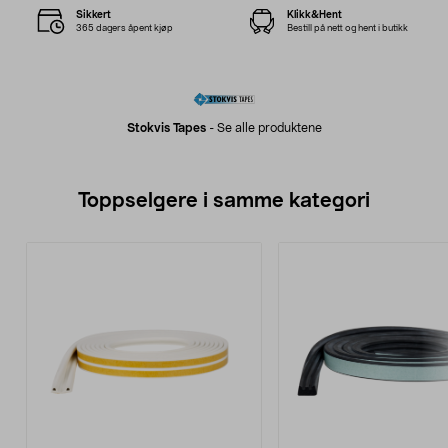
Sikkert
Klikk&Hent
365 dagers åpent kjøp
Bestill på nett og hent i butikk
Stokvis Tapes
-
Se alle produktene
Toppselgere i samme kategori