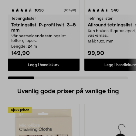
4.5 av 5 stjerner
anmeldelser
4.5 av 5 stjerner
anmeldel
1058
340
(6,25/m)
Tetningslister
Tetningslister
Tetningslist, P-profil hvit, 3–5
Allround tetningslist, 
mm
Kan brukes til garasjeport
vaskemas...
Vår bestselgende tetningslist,
tetter glipper...
Mål:
10x5 mm
Lengde:
24 m
149,90
99,90
Legg i handlekurv
Legg i handlekurv
Uvanlig gode priser på vanlige ting
Sjekk prisen