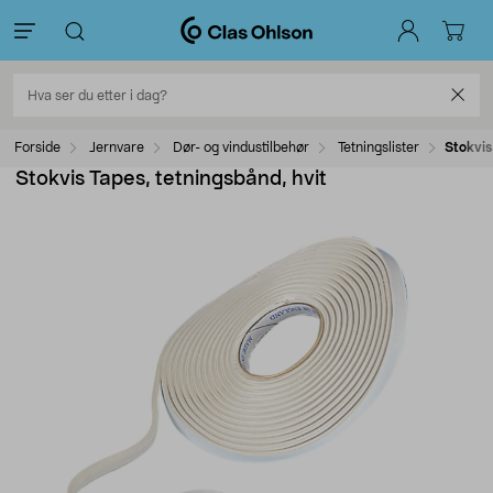
Forside
Jernvare
Dør- og vindustilbehør
Tetningslister
Stokvis
Stokvis Tapes, tetningsbånd, hvit