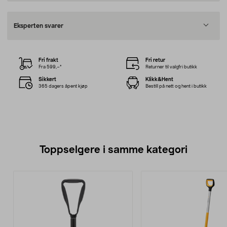
Eksperten svarer
Fri frakt
Fri retur
Fra 599,–*
Returner til valgfri butikk
Sikkert
Klikk&Hent
365 dagers åpent kjøp
Bestill på nett og hent i butikk
Toppselgere i samme kategori