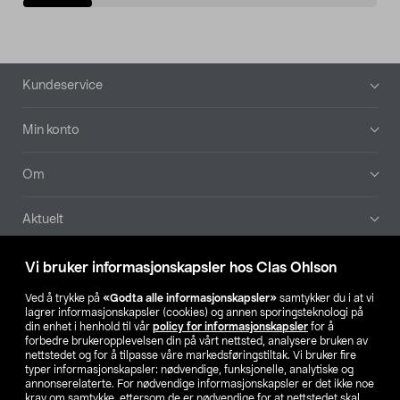
Bunntekst
Kundeservice
Min konto
Om
Aktuelt
Våre selskaper
Vi bruker informasjonskapsler hos Clas Ohlson
Ved å trykke på
«Godta alle informasjonskapsler»
samtykker du i at vi
Finn din butikk
lagrer informasjonskapsler (cookies) og annen sporingsteknologi på
din enhet i henhold til vår
policy for informasjonskapsler
for å
forbedre brukeropplevelsen din på vårt nettsted, analysere bruken av
SE
NO
FI
nettstedet og for å tilpasse våre markedsføringstiltak. Vi bruker fire
typer informasjonskapsler: nødvendige, funksjonelle, analytiske og
annonserelaterte. For nødvendige informasjonskapsler er det ikke noe
krav om samtykke, ettersom de er nødvendige for at nettstedet skal