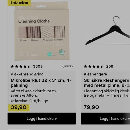
Sjekk prisen
4.5av 5 stjerner
anmeldelser
4.5av 5 stjerner
anmeldels
3809
256
(9,97/stk)
Kjøkkenrengjøring
Kleshengere
Mikrofiberklut 32 x 31 cm, 4-
Sklisikre kleshengere 
pakning
med metallpinne, 8-p
Kåret til «soleklar favoritt» i
Elegant og skikkelig kles
svenske Afton...
tre og metall – finnes i fle
Kleshe...
Utførelse:
Grå/beige
39,90
79,90
Legg i handlekurv
Legg i handlekurv