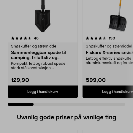
4.5 av 5 stjerner
anmeldelser
4.5 av 5 stjerner
anmeldels
48
190
Snøskuffer og strømiddel
Snøskuffer og strømiddel
Sammenleggbar spade til
Fiskars X-series snøs
camping, friluftsliv og
Lett og effektiv snøskuff
nødssituasjoner
aluminiumsskaft og forste
Kompakt, lett og robust spade i
skuffe. Snøskuffe F...
sterk stålkonstruksjon.
Sammenleggbar spade – ti...
129,90
599,00
Legg i handlekurv
Legg i handlekurv
Uvanlig gode priser på vanlige ting