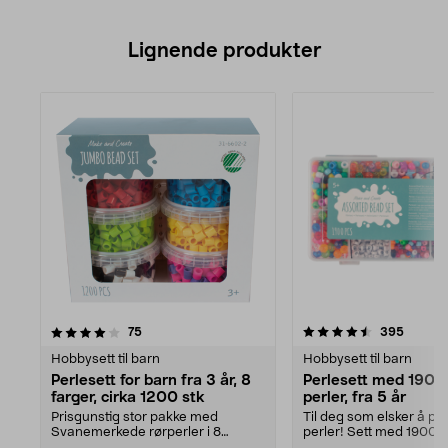
Lignende produkter
4.5av 5 stjerner
anmeldelser
anmeld
75
395
Hobbysett til barn
Hobbysett til barn
Perlesett for barn fra 3 år, 8
Perlesett med 1900 
farger, cirka 1200 stk
perler, fra 5 år
Prisgunstig stor pakke med
Til deg som elsker å p
Svanemerkede rørperler i 8
perler! Sett med 1900 p
forskjellige farger og 1 f...
og tre typer sn...