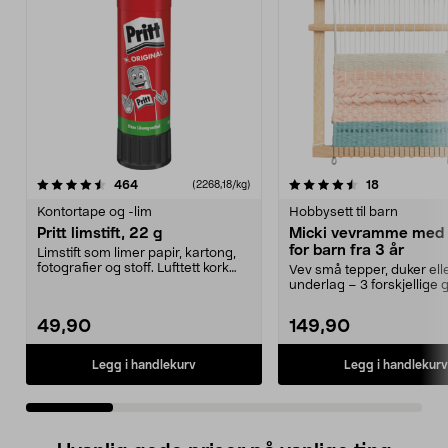
4.5 av 5 stjerner
anmeldelser
4.5 av 5 stjerner
anmeldelse
464
18
(2268,18/kg)
Kontortape og -lim
Hobbysett til barn
Pritt limstift, 22 g
Micki vevramme med 
for barn fra 3 år
Limstift som limer papir, kartong,
fotografier og stoff. Lufttett kork
Vev små tepper, duker ell
sikrer la...
underlag – 3 forskjellige 
medfølger. Micki vevr...
49,90
149,90
Legg i handlekurv
Legg i handlekurv