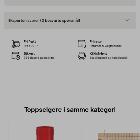
Eksperten svarer
(2 besvarte spørsmål)
Fri frakt
Fri retur
Fra 599,–*
Returner til valgfri butikk
Sikkert
Klikk&Hent
365 dagers åpent kjøp
Bestill på nett og hent i butikk
Toppselgere i samme kategori