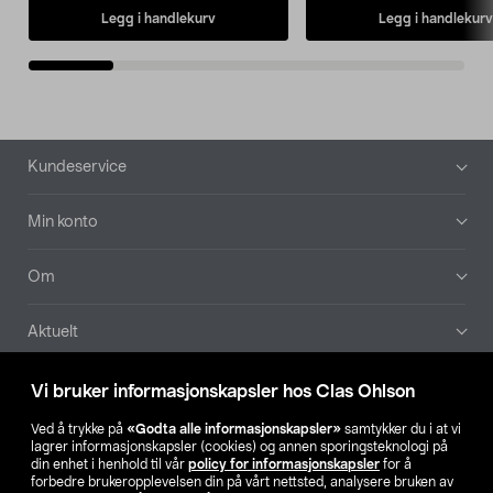
Legg i handlekurv
Legg i handlekurv
Bunntekst
Kundeservice
Min konto
Om
Aktuelt
Våre selskaper
Vi bruker informasjonskapsler hos Clas Ohlson
Ved å trykke på
«Godta alle informasjonskapsler»
samtykker du i at vi
Finn din butikk
lagrer informasjonskapsler (cookies) og annen sporingsteknologi på
din enhet i henhold til vår
policy for informasjonskapsler
for å
forbedre brukeropplevelsen din på vårt nettsted, analysere bruken av