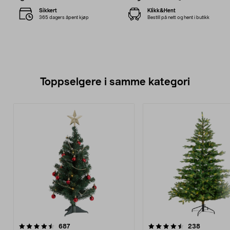
Sikkert
Klikk&Hent
365 dagers åpent kjøp
Bestill på nett og hent i butikk
Toppselgere i samme kategori
4.5 av 5 stjerner
anmeldelser
4.5 av 5 stjerner
anmeldels
687
238