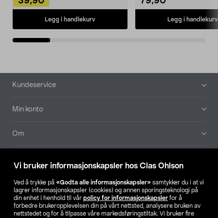
39,90
79,90
Legg i handlekurv
Legg i handlekurv
Bunntekst
Kundeservice
Min konto
Om
Aktuelt
Vi bruker informasjonskapsler hos Clas Ohlson
Våre selskaper
Ved å trykke på
«Godta alle informasjonskapsler»
samtykker du i at vi
lagrer informasjonskapsler (cookies) og annen sporingsteknologi på
din enhet i henhold til vår
policy for informasjonskapsler
for å
Finn din butikk
forbedre brukeropplevelsen din på vårt nettsted, analysere bruken av
nettstedet og for å tilpasse våre markedsføringstiltak. Vi bruker fire