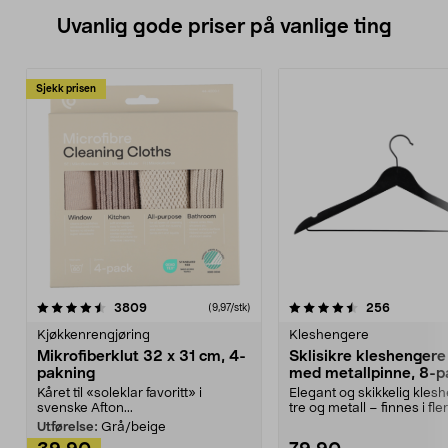
Uvanlig gode priser på vanlige ting
Sjekk prisen
4.5av 5 stjerner
anmeldelser
4.5av 5 stjerner
anmeldels
3809
256
(9,97/stk)
Kjøkkenrengjøring
Kleshengere
Mikrofiberklut 32 x 31 cm, 4-
Sklisikre kleshengere 
pakning
med metallpinne, 8-p
Kåret til «soleklar favoritt» i
Elegant og skikkelig kles
svenske Afton...
tre og metall – finnes i fle
Kleshe...
Utførelse:
Grå/beige