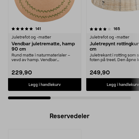
4.0av 5 stjerner
anmeldelser
4.0av 5 stjerner
anmeldels
141
165
Juletrefot og -matter
Juletrefot og -matter
Vendbar juletrematte, hamp
Juletrepynt rottingkur
90 cm
cm
Rund matte i naturmaterialer –
Juletrekant i rotting som s
vevd av hamp. Vendbar
foten på treet. Den åpne 
juletrematte – dekorativ mø...
passer til man...
229,90
249,90
Legg i handlekurv
Legg i handlekurv
Reservedeler