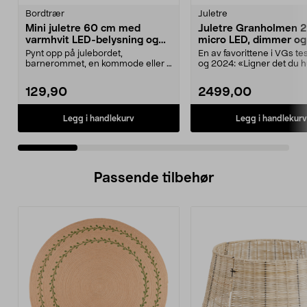
Bordtrær
Juletre
Mini juletre 60 cm med
Juletre Granholmen 2
varmhvit LED-belysning og
micro LED, dimmer og
pynt
Pynt opp på julebordet,
En av favorittene i VGs te
barnerommet, en kommode eller i
og 2024: «Ligner det du h
et vindu. Minijuletre me...
skogen». Gr...
129,90
2499,00
Legg i handlekurv
Legg i handlekurv
Passende tilbehør