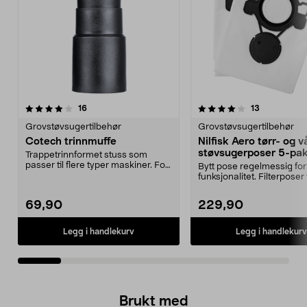
4.0av 5 stjerner
anmeldelser
5.0av 5 stjerner
anmeldelse
16
13
Grovstøvsugertilbehør
Grovstøvsugertilbehør
Cotech trinnmuffe
Nilfisk Aero tørr- og v
støvsugerposer 5-pa
Trappetrinnformet stuss som
passer til flere typer maskiner. For
Bytt pose regelmessig for
støvsuger med 3...
funksjonalitet. Filterposer t
Aero t...
69,90
229,90
Legg i handlekurv
Legg i handlekurv
Brukt med