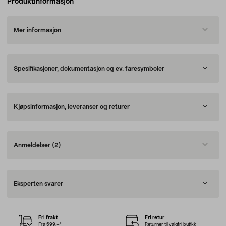
Produktinformasjon
Mer informasjon
Spesifikasjoner, dokumentasjon og ev. faresymboler
Kjøpsinformasjon, leveranser og returer
Anmeldelser
(2)
Eksperten svarer
Fri frakt
Fri retur
Fra 599,–*
Returner til valgfri butikk