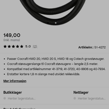
149,00
(inkl. moms)
5.0
(
2
)
Artikkelnr.:
51-4272
Passer Cocraft HWD 20, HWD 20 S, HWD 18 og Cotech grovstøvsuger.
Cocraft støvsugerslange til Cocraft støvsugere – lengde 2,5 meter.
Kompatibel med artikkelnummer 41-3719, 41-3720, 40-9906 og 40-7934.
Erstatter kortere 1,8 m slange med utvidet rekkevidde.
Mer informasjon
Butikklager
Nettlager
Henter lagerstatus...
Henter lagerstatus...