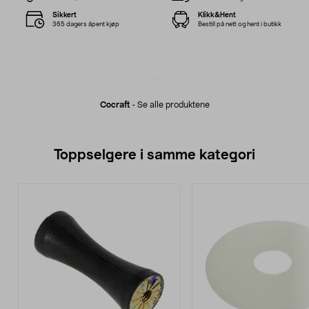
Sikkert
Klikk&Hent
365 dagers åpent kjøp
Bestill på nett og hent i butikk
Cocraft
-
Se alle produktene
Toppselgere i samme kategori