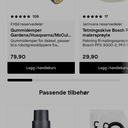
5.0 av 5 stjerner
anmeldelser
4.5 av 5 stjerner
anmeldelser
106
17
Fritid reservedeler
Jernvare reservedeler
Gummidemper
Tetningsskive Bosch 
Gardena/Husqvarna/McCullo
malersprøyte
ch/Flymo
Gummidemper for deksel, passer
Pakning til malingssprøyt
bl.a robotgressklippere fra
Bosch PFS 3000-2, PFS 
Gardena, Flymo og McC...
og PFS 7000.
79,90
29,90
Legg i handlekurv
Legg i handlekurv
Passende tilbehør