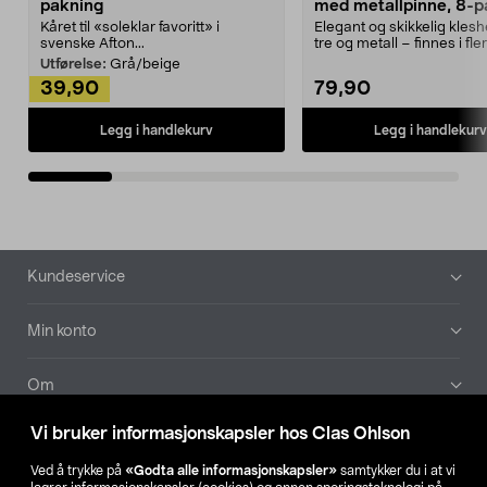
pakning
med metallpinne, 8-p
Kåret til «soleklar favoritt» i
Elegant og skikkelig kles
svenske Afton...
tre og metall – finnes i fle
Kleshe...
Utførelse:
Grå/beige
39,90
79,90
Legg i handlekurv
Legg i handlekurv
Bunntekst
Kundeservice
Min konto
Om
Vi bruker informasjonskapsler hos Clas Ohlson
Aktuelt
Ved å trykke på
«Godta alle informasjonskapsler»
samtykker du i at vi