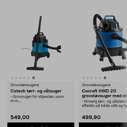
anmeldelser
anmeldelser
0
0
0.0 av 5 stjerner
0.0 av 5 stjerner
Grovstøvsugere
Grovstøvsugere
Cotech tørr- og våtsuger
Cocraft HWD 20
grovstøvsuger med el
• Grovsuger for slipestøv, vann
pose
m.m.
• Rimelig tørr- og våtstøv
• Underdel med plass til
effektiv på både vått og tø
oppbevaring av tilbehør.
smuss.
• Leveres med 2 forskjellige filter.
• Cocraft HWD 20 – komp
549,00
499,90
kraftig grovstøvsuger.
• Våt- og tørrstøvsuger m