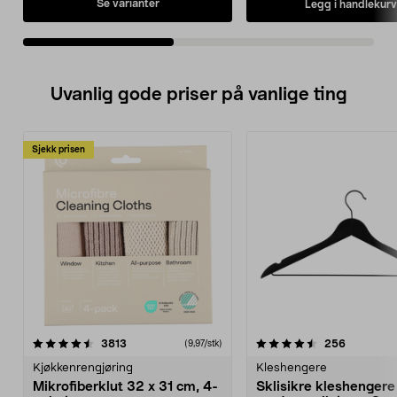
liters beholder og stabile h
Se varianter
Legg i handlekurv
• Praktisk blåsefunksjon 
løv eller annet avfall enkel
• Komplett med sugeslang
m), forlengelsesrør, munn
filter og papirfilterpose.
Uvanlig gode priser på vanlige ting
Sjekk prisen
4.5av 5 stjerner
anmeldelser
4.5av 5 stjerner
anmeldels
3813
256
(9,97/stk)
Kjøkkenrengjøring
Kleshengere
Mikrofiberklut 32 x 31 cm, 4-
Sklisikre kleshengere 