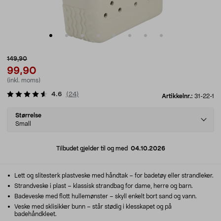
149,90
99,90
(inkl. moms)
4.6
(
24
)
Artikkelnr.:
31-22-1
Select
Størrelse
variant
Small
Tilbudet gjelder til og med
04.10.2026
Lett og slitesterk plastveske med håndtak – for badetøy eller strandleker.
Strandveske i plast – klassisk strandbag for dame, herre og barn.
Badeveske med flott hullemønster – skyll enkelt bort sand og vann.
Veske med sklisikker bunn – står stødig i klesskapet og på
badehåndkleet.