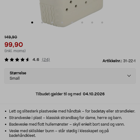
149,90
99,90
(inkl. moms)
4.6
(
24
)
Artikkelnr.:
31-22-1
Select
Størrelse
variant
Small
Tilbudet gjelder til og med
04.10.2026
Lett og slitesterk plastveske med håndtak – for badetøy eller strandleker.
Strandveske i plast – klassisk strandbag for dame, herre og barn.
Badeveske med flott hullemønster – skyll enkelt bort sand og vann.
Veske med sklisikker bunn – står stødig i klesskapet og på
badehåndkleet.