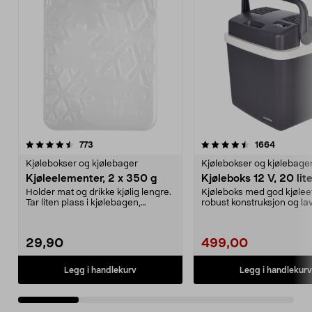
4.5 av 5 stjerner
anmeldelser
4.5 av 5 stjerner
anmeldel
773
1664
Kjølebokser og kjølebager
Kjølebokser og kjølebage
Kjøleelementer, 2 x 350 g
Kjøleboks 12 V, 20 lit
Holder mat og drikke kjølig lengre.
Kjøleboks med god kjøleef
Tar liten plass i kjølebagen,
robust konstruksjon og lav
kjøleboksen el...
støynivå. Kan både kj...
29,90
499,00
Legg i handlekurv
Legg i handlekurv