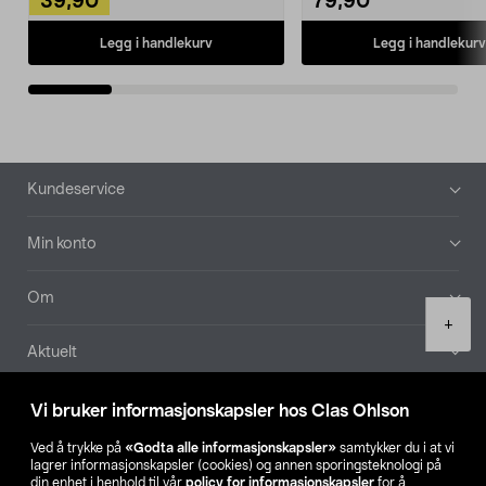
39,90
79,90
Legg i handlekurv
Legg i handlekurv
Bunntekst
Kundeservice
Min konto
Om
Product
+
quantity
Aktuelt
Våre selskaper
Vi bruker informasjonskapsler hos Clas Ohlson
Ved å trykke på
«Godta alle informasjonskapsler»
samtykker du i at vi
Finn din butikk
lagrer informasjonskapsler (cookies) og annen sporingsteknologi på
din enhet i henhold til vår
policy for informasjonskapsler
for å