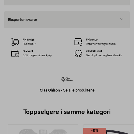
Eksperten svarer
Fri frakt
Fri retur
Fra 599,–*
Returner til valgfri butikk
Sikkert
Klikk&Hent
365 dagers åpent kjøp
Bestill på nett og hent i butikk
Clas Ohlson
-
Se alle produktene
Toppselgere i samme kategori
-17%