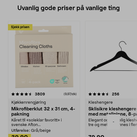
Uvanlig gode priser på vanlige ting
Sjekk prisen
4.5av 5 stjerner
anmeldelser
4.5av 5 stjerner
anmeldels
3809
256
(9,97/stk)
Kjøkkenrengjøring
Kleshengere
Mikrofiberklut 32 x 31 cm, 4-
Sklisikre kleshengere 
pakning
med metallpinne, 8-p
Kåret til «soleklar favoritt» i
Elegant og skikkelig kles
-
svenske Afton...
tre og metall – finnes i fle
Kleshe...
Utførelse:
Grå/beige