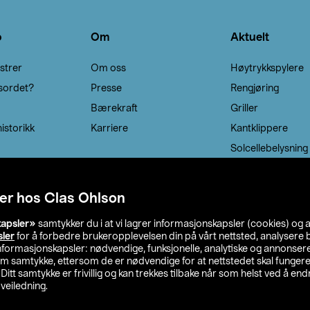
o
Om
Aktuelt
strer
Om oss
Høytrykkspylere
sordet?
Presse
Rengjøring
Bærekraft
Griller
istorikk
Karriere
Kantklippere
Solcellebelysning
er hos Clas Ohlson
kapsler»
samtykker du i at vi lagrer informasjonskapsler (cookies) og 
sler
for å forbedre brukeropplevelsen din på vårt nettsted, analysere b
 informasjonskapsler: nødvendige, funksjonelle, analytiske og annonse
om samtykke, ettersom de er nødvendige for at nettstedet skal fungere
. Ditt samtykke er frivillig og kan trekkes tilbake når som helst ved å endr
veiledning.
lson
Privacy statement
Medlemsvilkår
Kjøpsvilkår
F