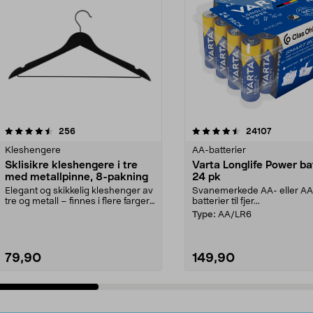
4.5av 5 stjerner
anmeldelser
4.5av 5 stjerner
anmeldels
256
24107
Kleshengere
AA-batterier
Sklisikre kleshengere i tre
Varta Longlife Power ba
med metallpinne, 8-pakning
24 pk
Elegant og skikkelig kleshenger av
Svanemerkede AA- eller A
tre og metall – finnes i flere farger.
batterier til fjer...
Kleshe...
Type:
AA/LR6
79,90
149,90
Legg i handlekurv
Legg i handlekurv