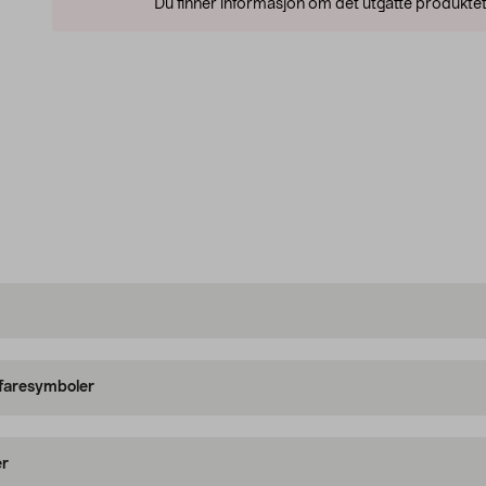
Du finner informasjon om det utgåtte produktet
 faresymboler
er