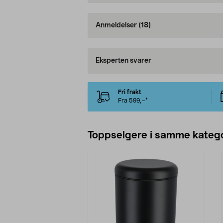
Anmeldelser
(18)
Eksperten svarer
Fri frakt
Fra 599,–*
Toppselgere i samme katego