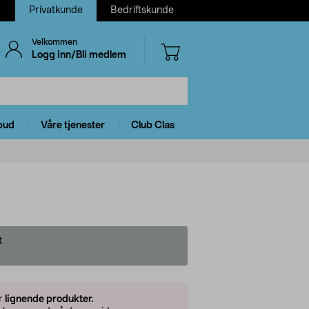
Privatkunde
Bedriftskunde
Velkommen
Logg inn/Bli medlem
bud
Våre tjenester
Club Clas
t
er
lignende produkter.