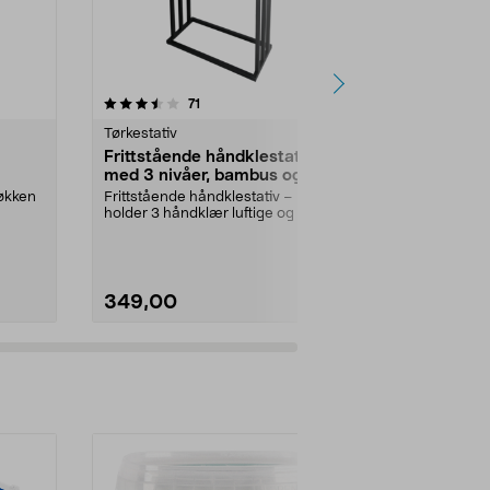
4.5 av 5 stjerner
anmeldelser
3.5
71
6
Tørkestativ
Baderomstilb
Frittstående håndklestativ
Baderomsk
med 3 nivåer, bambus og
Hjelper de s
svart metall
på badet, ba
jøkken
Frittstående håndklestativ –
etc.
holder 3 håndklær luftige og tørre.
Stabilt, gulvpl...
349,00
159,90