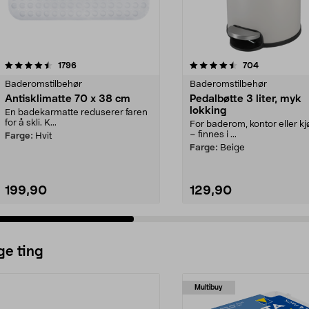
4.5 av 5 stjerner
anmeldelser
3.5 av 5 stjerner
anmeldelser
1796
704
Baderomstilbehør
Baderomstilbehør
Antisklimatte 70 x 38 cm
Pedalbøtte 3 liter, myk
lokking
En badekarmatte reduserer faren
for å skli. K...
For baderom, kontor eller k
– finnes i ...
Farge:
Hvit
Farge:
Beige
199,90
129,90
ge ting
Multibuy