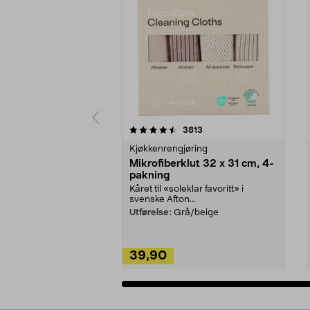
5av 5 stjerner
4.5av 5 stjerner
anmeldelser
3813
Kjøkkenrengjøring
Mikrofiberklut 32 x 31 cm, 4-
pakning
Kåret til «soleklar favoritt» i
svenske Afton...
Utførelse:
Grå/beige
39,90
Legg i handlekurv