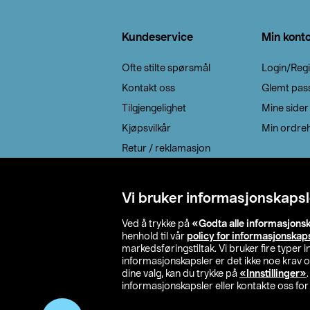
Bunntekst
Kundeservice
Min kont
Ofte stilte spørsmål
Login/Regi
Kontakt oss
Glemt pas
Tilgjengelighet
Mine sider
Kjøpsvilkår
Min ordreh
Retur / reklamasjon
EE-avfall
Cookie policy
Vi bruker informasjonskapsl
Leveringsalternativ
Ved å trykke på
«Godta alle informasjons
henhold til vår
policy for informasjonskap
markedsføringstiltak. Vi bruker fire typer
informasjonskapsler er det ikke noe krav 
dine valg, kan du trykke på
«Innstillinger»
informasjonskapsler eller kontakte oss for 
© 2026 Clas Oh