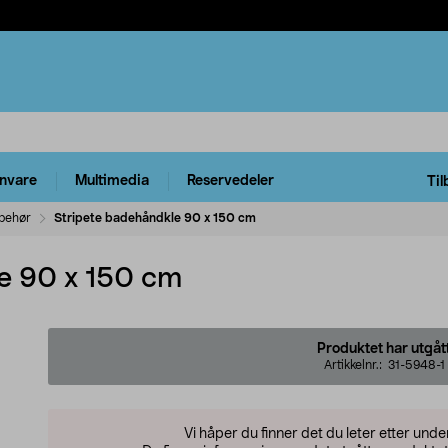
rnvare
Multimedia
Reservedeler
Til
behør
Stripete badehåndkle 90 x 150 cm
e 90 x 150 cm
Produktet har utgåt
Artikkelnr.:
31-5948-1
Vi håper du finner det du leter etter und