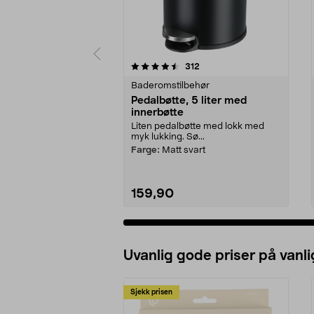
5 av 5 stjerner
4.5 av 5 stjerner
anmeldelser
312
Baderomstilbehør
Pedalbøtte, 5 liter med
innerbøtte
Liten pedalbøtte med lokk med
myk lukking. Sø...
Farge:
Matt svart
159,90
Uvanlig gode priser på vanli
Sjekk prisen