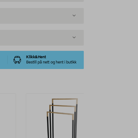
Klikk&Hent
Bestill på nett og hent i butikk