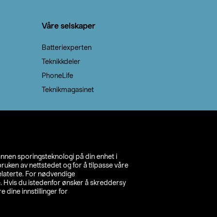
Våre selskaper
Batteriexperten
Teknikkdeler
PhoneLife
Teknikmagasinet
annen sporingsteknologi på din enhet i
ruken av nettstedet og for å tilpasse våre
relaterte. For nødvendige
. Hvis du istedenfor ønsker å skreddersy
e dine innstillinger for
inn din butikk