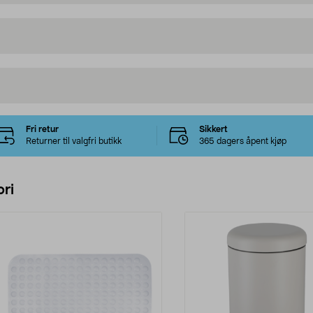
Fri retur
Sikkert
Returner til valgfri butikk
365 dagers åpent kjøp
ri