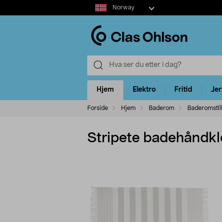
Select
Norway
market
Hjem
Elektro
Fritid
Je
Forside
Hjem
Baderom
Baderomstil
Stripete badehåndkl