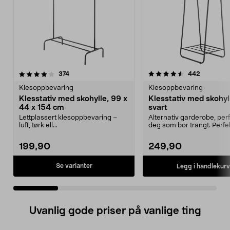
4.5 av 5 stjerner
anmeldelser
4.5 av 5 stjerner
anmeldels
374
442
Klesoppbevaring
Klesoppbevaring
Klesstativ med skohylle, 99 x
Klesstativ med skohyl
44 x 154 cm
svart
Lettplassert klesoppbevaring –
Alternativ garderobe, perf
luft, tørk ell...
deg som bor trangt. Perfe
boden, i garder...
199,90
249,90
Se varianter
Legg i handlekurv
Uvanlig gode priser på vanlige ting