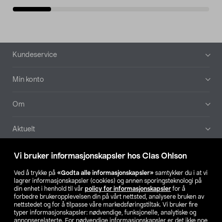
Bunntekst
Kundeservice
Min konto
Om
Aktuelt
Våre selskaper
Vi bruker informasjonskapsler hos Clas Ohlson
Ved å trykke på
«Godta alle informasjonskapsler»
samtykker du i at vi
Finn din butikk
lagrer informasjonskapsler (cookies) og annen sporingsteknologi på
din enhet i henhold til vår
policy for informasjonskapsler
for å
forbedre brukeropplevelsen din på vårt nettsted, analysere bruken av
SE
NO
FI
nettstedet og for å tilpasse våre markedsføringstiltak. Vi bruker fire
typer informasjonskapsler: nødvendige, funksjonelle, analytiske og
annonserelaterte. For nødvendige informasjonskapsler er det ikke noe