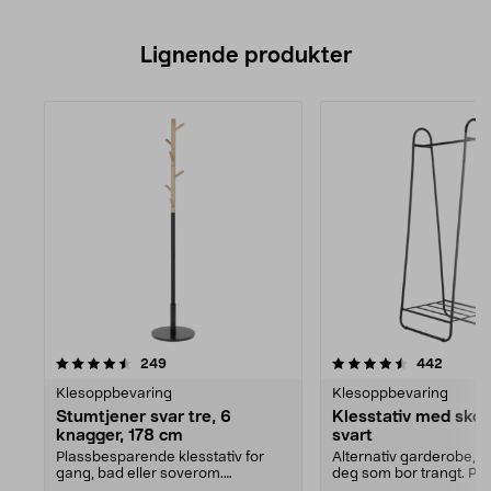
Lignende produkter
4.5av 5 stjerner
anmeldelser
anmeld
249
442
Klesoppbevaring
Klesoppbevaring
Stumtjener svar tre, 6
Klesstativ med skoh
knagger, 178 cm
svart
Plassbesparende klesstativ for
Alternativ garderobe, pe
gang, bad eller soverom.
deg som bor trangt. Per
Stumtjener med 6 kroker....
boden, i garder...