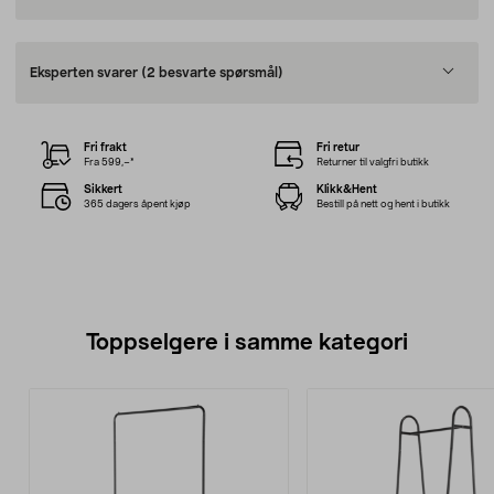
Eksperten svarer
(2 besvarte spørsmål)
Fri frakt
Fri retur
Fra 599,–*
Returner til valgfri butikk
Sikkert
Klikk&Hent
365 dagers åpent kjøp
Bestill på nett og hent i butikk
Toppselgere i samme kategori