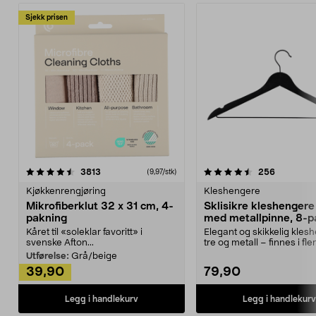
Sjekk prisen
4.5av 5 stjerner
anmeldelser
4.5av 5 stjerner
anmeldels
3813
256
(9,97/stk)
Kjøkkenrengjøring
Kleshengere
Mikrofiberklut 32 x 31 cm, 4-
Sklisikre kleshengere 
pakning
med metallpinne, 8-p
Kåret til «soleklar favoritt» i
Elegant og skikkelig kles
svenske Afton...
tre og metall – finnes i fle
Kleshe...
Utførelse:
Grå/beige
39,90
79,90
Legg i handlekurv
Legg i handlekurv