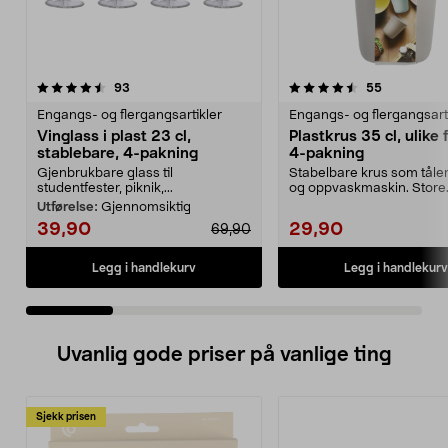
4.5 av 5 stjerner
anmeldelser
4.5 av 5 stjerner
anmeldelse
93
55
Engangs- og flergangsartikler
Engangs- og flergangsart
Vinglass i plast 23 cl,
Plastkrus 35 cl, ulike 
stablebare, 4-pakning
4-pakning
Gjenbrukbare glass til
Stabelbare krus som tåle
studentfester, piknik,...
og oppvaskmaskin. Store
plastkrus (35 cl) – perf...
Utførelse:
Gjennomsiktig
39,90
29,90
69,90
Legg i handlekurv
Legg i handlekurv
Uvanlig gode priser på vanlige ting
Sjekk prisen