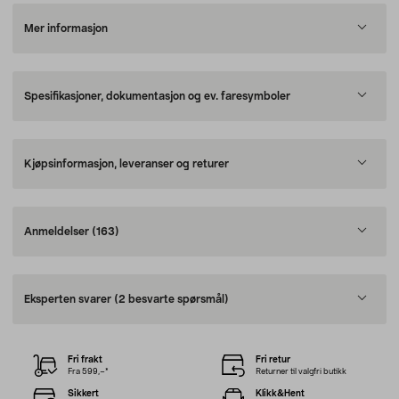
Mer informasjon
Spesifikasjoner, dokumentasjon og ev. faresymboler
Kjøpsinformasjon, leveranser og returer
Anmeldelser
(163)
Eksperten svarer
(2 besvarte spørsmål)
Fri frakt
Fri retur
Fra 599,–*
Returner til valgfri butikk
Sikkert
Klikk&Hent