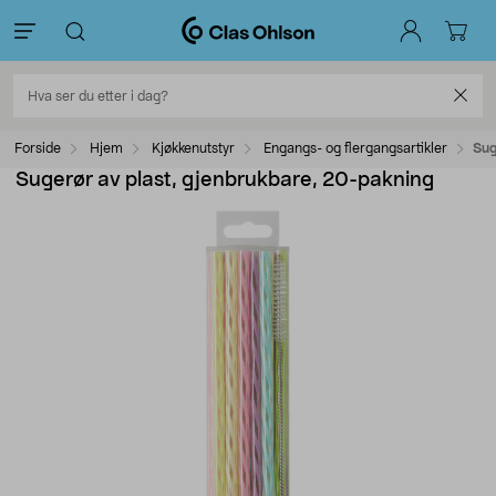
Forside
Hjem
Kjøkkenutstyr
Engangs- og flergangsartikler
Sug
Sugerør av plast, gjenbrukbare, 20-pakning