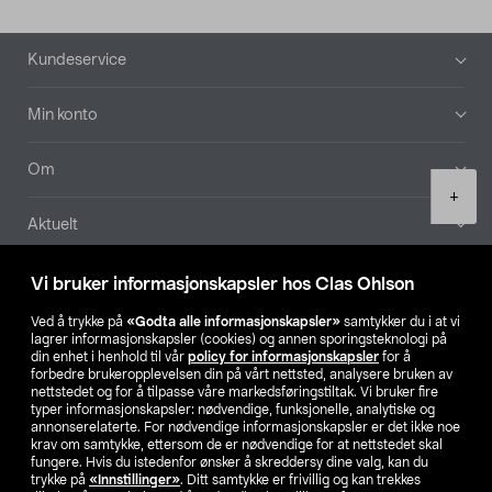
Bunntekst
Kundeservice
Min konto
Om
Product
+
quantity
Aktuelt
Våre selskaper
Vi bruker informasjonskapsler hos Clas Ohlson
Ved å trykke på
«Godta alle informasjonskapsler»
samtykker du i at vi
Finn din butikk
lagrer informasjonskapsler (cookies) og annen sporingsteknologi på
din enhet i henhold til vår
policy for informasjonskapsler
for å
forbedre brukeropplevelsen din på vårt nettsted, analysere bruken av
SE
NO
FI
nettstedet og for å tilpasse våre markedsføringstiltak. Vi bruker fire
typer informasjonskapsler: nødvendige, funksjonelle, analytiske og
annonserelaterte. For nødvendige informasjonskapsler er det ikke noe
krav om samtykke, ettersom de er nødvendige for at nettstedet skal
fungere. Hvis du istedenfor ønsker å skreddersy dine valg, kan du
trykke på
«Innstillinger»
. Ditt samtykke er frivillig og kan trekkes