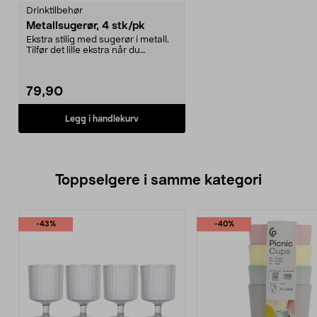
Drinktilbehør
Metallsugerør, 4 stk/pk
Ekstra stilig med sugerør i metall.
Tilfør det lille ekstra når du
serverer drik...
79,90
Legg i handlekurv
Toppselgere i samme kategori
-43%
-40%