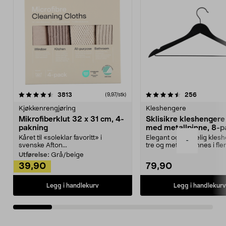
4.5av 5 stjerner
anmeldelser
4.5av 5 stjerner
anmeldels
3813
256
(9,97/stk)
Kjøkkenrengjøring
Kleshengere
Mikrofiberklut 32 x 31 cm, 4-
Sklisikre kleshengere 
pakning
med metallpinne, 8-p
Kåret til «soleklar favoritt» i
Elegant og skikkelig kles
-
svenske Afton...
tre og metall – finnes i fle
Kleshe...
Utførelse:
Grå/beige
39,90
79,90
Legg i handlekurv
Legg i handlekurv