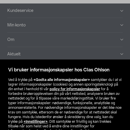
Bunntekst
Kundeservice
Min konto
Om
Aktuelt
Våre selskaper
Vi bruker informasjonskapsler hos Clas Ohlson
Ved å trykke på
«Godta alle informasjonskapsler»
samtykker du i at vi
Finn din butikk
lagrer informasjonskapsler (cookies) og annen sporingsteknologi på
din enhet i henhold til vår
policy for informasjonskapsler
for å
forbedre brukeropplevelsen din på vårt nettsted, analysere bruken av
SE
NO
FI
nettstedet og for å tilpasse våre markedsføringstiltak. Vi bruker fire
typer informasjonskapsler: nødvendige, funksjonelle, analytiske og
annonserelaterte. For nødvendige informasjonskapsler er det ikke noe
krav om samtykke, ettersom de er nødvendige for at nettstedet skal
fungere. Hvis du istedenfor ønsker å skreddersy dine valg, kan du
trykke på
«Innstillinger»
. Ditt samtykke er frivillig og kan trekkes
tilbake når som helst ved å endre dine innstillinger for