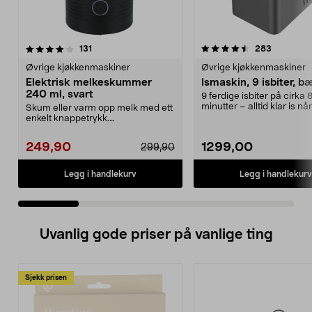
4.5 av 5 stjerner
anmeldelser
4.0 av 5 stjerner
anmeldels
131
283
Øvrige kjøkkenmaskiner
Øvrige kjøkkenmaskiner
Elektrisk melkeskummer
Ismaskin, 9 isbiter, b
240 ml, svart
9 ferdige isbiter på cirka 
minutter – alltid klar is nå
Skum eller varm opp melk med ett
trenger det. Liten...
enkelt knappetrykk.
Melkeskummer – dobbeltvegge...
249,90
1299,00
299,90
Legg i handlekurv
Legg i handlekurv
Uvanlig gode priser på vanlige ting
Sjekk prisen