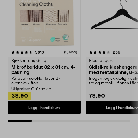
4.5av 5 stjerner
anmeldelser
4.5av 5 stjerner
anmeldels
3813
256
(9,97/stk)
Kjøkkenrengjøring
Kleshengere
Mikrofiberklut 32 x 31 cm, 4-
Sklisikre kleshengere 
pakning
med metallpinne, 8-p
Kåret til «soleklar favoritt» i
Elegant og skikkelig kles
svenske Afton...
tre og metall – finnes i fle
Kleshe...
Utførelse:
Grå/beige
39,90
79,90
Legg i handlekurv
Legg i handlekurv