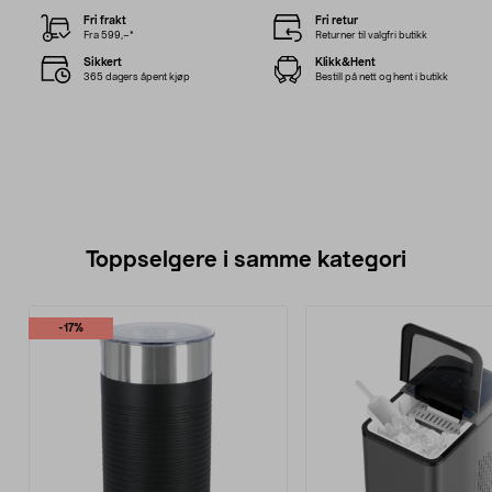
Fri frakt
Fri retur
Fra 599,–*
Returner til valgfri butikk
Sikkert
Klikk&Hent
365 dagers åpent kjøp
Bestill på nett og hent i butikk
Toppselgere i samme kategori
-17%