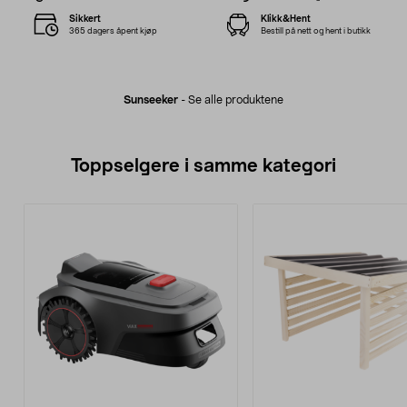
Sikkert
Klikk&Hent
365 dagers åpent kjøp
Bestill på nett og hent i butikk
Sunseeker
-
Se alle produktene
Toppselgere i samme kategori