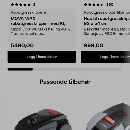
4.5 av 5 stjerner
anmeldelser
4.5 av 5 stjerner
anmeldel
3
360
Robotgressklippere
Robotgressklippertilbehø
MOVA ViAX
Hus til robotgressklipp
robotgressklipper med KI,
92 x 54 cm
uten ledning, 300 m2
Opptil 300 m². Maks helling 40 %.
Beskytter mot regn, støv o
Trådløs robot med
Garasje av FSC®-merket 
kameranavigasjon. MOVA ViAX ...
Lettmontert – huset...
5490,00
999,00
Legg i handlekurv
Legg i handlekurv
Passende tilbehør