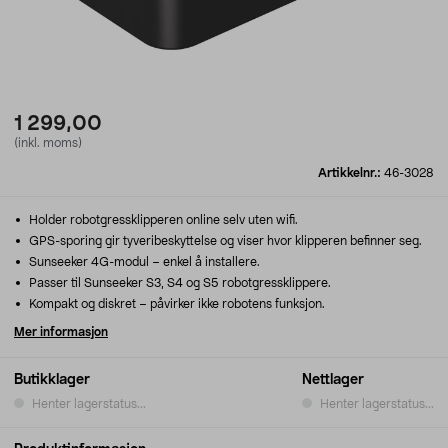
1 299,00
(inkl. moms)
Artikkelnr.:
46-3028
Holder robotgressklipperen online selv uten wifi.
GPS-sporing gir tyveribeskyttelse og viser hvor klipperen befinner seg.
Sunseeker 4G-modul – enkel å installere.
Passer til Sunseeker S3, S4 og S5 robotgressklippere.
Kompakt og diskret – påvirker ikke robotens funksjon.
Mer informasjon
Butikklager
Nettlager
Henter lagerstatus...
Henter lagerstatus...