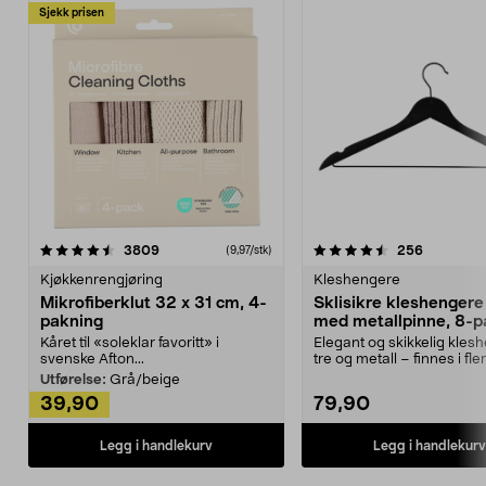
Sjekk prisen
4.5av 5 stjerner
anmeldelser
4.5av 5 stjerner
anmeldels
3809
256
(9,97/stk)
Kjøkkenrengjøring
Kleshengere
Mikrofiberklut 32 x 31 cm, 4-
Sklisikre kleshengere 
pakning
med metallpinne, 8-p
Kåret til «soleklar favoritt» i
Elegant og skikkelig kles
svenske Afton...
tre og metall – finnes i fle
Kleshe...
Utførelse:
Grå/beige
39,90
79,90
Legg i handlekurv
Legg i handlekurv