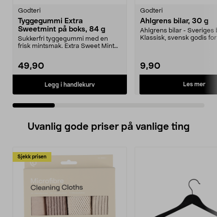
Godteri
Godteri
Tyggegummi Extra
Ahlgrens bilar, 30 g
Sweetmint på boks, 84 g
Ahlgrens bilar - Sveriges b
Klassisk, svensk godis f
Sukkerfri tyggegummi med en
seige bil...
frisk mintsmak. Extra Sweet Mint
er en gelatinfri og...
49,90
9,90
Les mer
Legg i handlekurv
Uvanlig gode priser på vanlige ting
Sjekk prisen