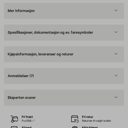
Mer informasjon
Spesifikasjoner, dokumentasjon og ev. faresymboler
Kjøpsinformasjon, leveranser og returer
Anmeldelser
(7)
Eksperten svarer
Fri frakt
Fri retur
Fra 599,–*
Returner til valgfri butikk
Sikkert
Klikk&Hent