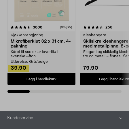
4.5av 5 stjerner
anmeldelser
4.5av 5 stjerner
anmeldels
3808
256
(9,97/stk)
Kjøkkenrengjøring
Kleshengere
Mikrofiberklut 32 x 31 cm, 4-
Sklisikre kleshengere 
pakning
med metallpinne, 8-p
Kåret til «soleklar favoritt» i
Elegant og skikkelig kles
svenske Afton...
tre og metall – finnes i fle
Kleshe...
Utførelse:
Grå/beige
39,90
79,90
Legg i handlekurv
Legg i handlekurv
Bunntekst
Kundeservice