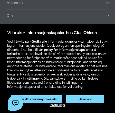
Min konto
Om
Aktuelt
Vi bruker informasjonskapsler hos Clas Ohlson
Våre selskaper
Ved å trykke på
«Godta alle informasjonskapsler»
samtykker du i at vi
lagrer informasjonskapsler (cookies) og annen sporingsteknologi på
din enhet i henhold til vår
policy for informasjonskapsler
for å
Finn din butikk
forbedre brukeropplevelsen din på vårt nettsted, analysere bruken av
nettstedet og for å tilpasse våre markedsføringstiltak. Vi bruker fire
typer informasjonskapsler: nødvendige, funksjonelle, analytiske og
annonserelaterte. For nødvendige informasjonskapsler er det ikke noe
SE
NO
FI
krav om samtykke, ettersom de er nødvendige for at nettstedet skal
fungere. Hvis du istedenfor ønsker å skreddersy dine valg, kan du
trykke på
«Innstillinger»
. Ditt samtykke er frivillig og kan trekkes
tilbake når som helst ved å endre dine innstillinger for
informasjonskapsler eller kontakte oss for veiledning.
Godta alle informasjonskapsler
Avvis alle
Privacy statement
Medlemsvilkår
Kjøpsvilkår
For bedrifter
Innstillinger
Endre til priser ekskl. moms