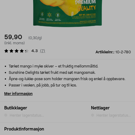
59,90
(0,30/g)
(inkl. moms)
4.3
(
7
)
Artikkelnr.:
10-2-780
Tørket mango i myke skiver – et fruktig mellommåltid.
Sunshine Delights tørket frukt med søt mangosmak.
Åpne-og-lukke-pose som holder mangoen frisk og enkel å oppbevare.
Passer i vesken, på jobb, på tur og til kos.
Mer informasjon
Butikklager
Nettlager
Henter lagerstatus...
Henter lagerstatus...
Produktinformasjon