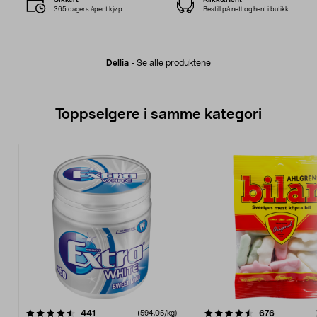
365 dagers åpent kjøp
Bestill på nett og hent i butikk
Dellia
-
Se alle produktene
Toppselgere i samme kategori
4.5 av 5 stjerner
anmeldelser
anmeldels
441
676
(594,05/kg)
0.0 av 5 stjerner