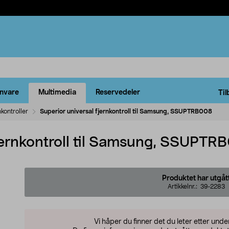
rnvare
Multimedia
Reservedeler
Til
nkontroller
Superior universal fjernkontroll til Samsung, SSUPTRB008
fjernkontroll til Samsung, SSUPTR
Produktet har utgåt
Artikkelnr.:
39-2283
Vi håper du finner det du leter etter und