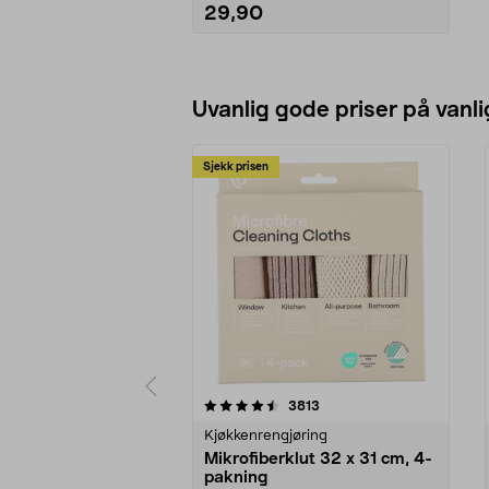
29,90
Legg i handlekurv
Uvanlig gode priser på vanli
Sjekk prisen
5av 5 stjerner
4.5av 5 stjerner
anmeldelser
3813
Kjøkkenrengjøring
Mikrofiberklut 32 x 31 cm, 4-
pakning