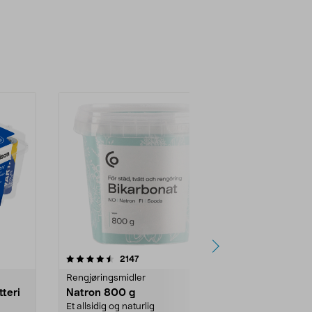
er
4.0av 5 stjerner
anmeldelser
4.5
2147
4
Rengjøringsmidler
Levende lys
tteri
Natron 800 g
Telys steari
prosent ste
Et allsidig og naturlig