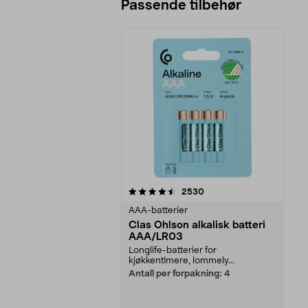
Passende tilbehør
5av 5 stjerner
anmeldelser
2530
AAA-batterier
Clas Ohlson alkalisk batteri
AAA/LR03
Longlife-batterier for
kjøkkentimere, lommely...
Antall per forpakning:
4