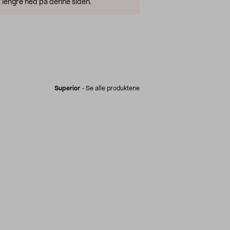
 lengre ned på denne siden.
Superior
-
Se alle produktene