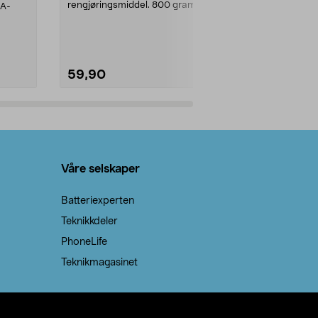
rengjøringsmiddel. 800 gram
AA-
100 % stearin
natron – til rengjøring både...
råvarer. Produ
brenner med e
59,90
69,90
Legg i handlekurv
Legg 
Våre selskaper
Batteriexperten
Teknikkdeler
PhoneLife
Teknikmagasinet