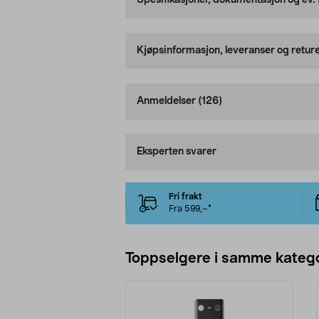
Spesifikasjoner, dokumentasjon og ev.
Kjøpsinformasjon, leveranser og retur
Anmeldelser
(126)
Eksperten svarer
Fri frakt
Fra 599,–*
Toppselgere i samme katego