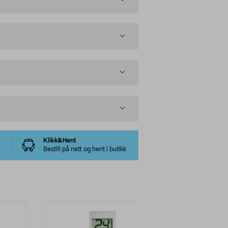
Klikk&Hent
Bestill på nett og hent i butikk