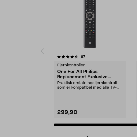
5 av 5 stjerner
4.5 av 5 stjerner
anmeldelser
67
Fjernkontroller
One For All Philips
Replacement Exclusive
fjernkontroll
Praktisk erstatningsfjernkontroll
som er kompatibel med alle TV-
modeller fra Phi...
299,90