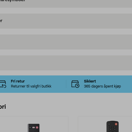
 faresymboler
er
Fri retur
Sikkert
Returner til valgfri butikk
365 dagers åpent kjøp
ri