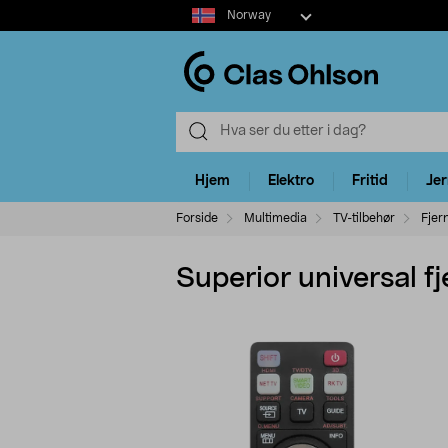
Select
Norway
market
Hjem
Elektro
Fritid
Je
Forside
Multimedia
TV-tilbehør
Fjer
Superior universal 