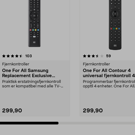
3.5 av 5 stjerner
anmeldelser
3.5 av 5 stjerner
anmeldelser
103
59
Fjernkontroller
Fjernkontroller
One For All Samsung
One For All Contour 4
Replacement Exclusive
universal fjernkontroll 4
fjernkontroll
Praktisk erstatningsfjernkontroll
Programmerbar fjernkontroll
som er kompatibel med alle TV-
opptil 4 enheter. One For All
modeller fra Sam...
Contour 4 – sty...
299,90
299,90