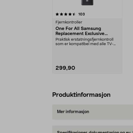
5av 5 stjerner
anmeldelser
103
Fjernkontroller
One For All Samsung
Replacement Exclusive
fjernkontroll
Praktisk erstatningsfjernkontroll
som er kompatibel med alle TV-
modeller fra Sam...
299,90
Legg i handlekurv
Produktinformasjon
Mer informasjon