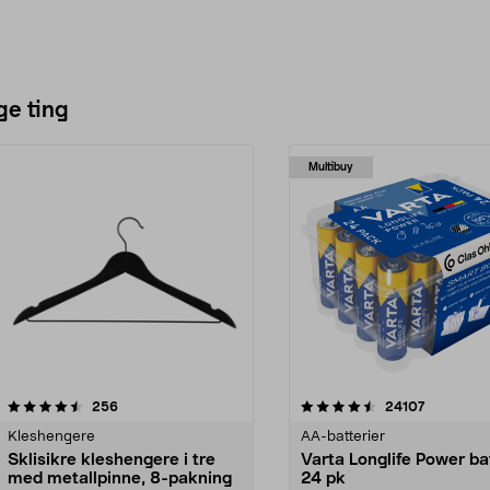
ge ting
Multibuy
4.5av 5 stjerner
anmeldelser
4.5av 5 stjerner
anmeldels
256
24107
Kleshengere
AA-batterier
Sklisikre kleshengere i tre
Varta Longlife Power ba
med metallpinne, 8-pakning
24 pk