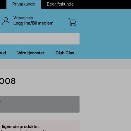
Privatkunde
Bedriftskunde
Velkommen
Logg inn/Bli medlem
bud
Våre tjenester
Club Clas
B008
t
er
lignende produkter.