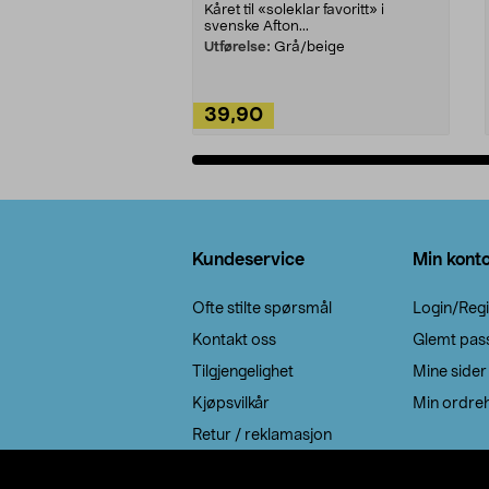
Kåret til «soleklar favoritt» i
svenske Afton...
Utførelse:
Grå/beige
39,90
Legg i handlekurv
Bunntekst
Kundeservice
Min kont
Ofte stilte spørsmål
Login/Regi
Kontakt oss
Glemt pas
Tilgjengelighet
Mine sider
Kjøpsvilkår
Min ordreh
Retur / reklamasjon
EE-avfall