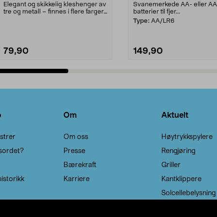
Elegant og skikkelig kleshenger av
Svanemerkede AA- eller A
tre og metall – finnes i flere farger.
batterier til fjer...
Kleshe...
Type:
AA/LR6
79,90
149,90
Legg i handlekurv
Legg i handlekurv
o
Om
Aktuelt
strer
Om oss
Høytrykkspylere
sordet?
Presse
Rengjøring
Bærekraft
Griller
istorikk
Karriere
Kantklippere
Solcellebelysning