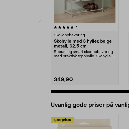
0 av 5 stjerner
4.5 av 5 stjerner
anmeldelser
1
Sko-oppbevaring
Skohylle med 3 hyller, beige
metall, 62,5 cm
Robust og smart skooppbevaring
med praktisk topphylle. Skohylle i
metall – 3 hyl...
349,90
Uvanlig gode priser på vanli
Sjekk prisen