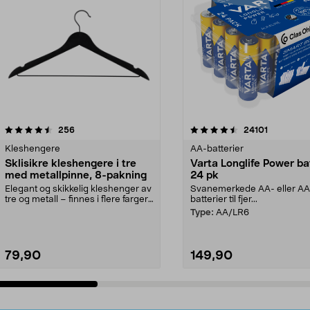
4.5av 5 stjerner
anmeldelser
4.5av 5 stjerner
anmeldels
256
24101
Kleshengere
AA-batterier
Sklisikre kleshengere i tre
Varta Longlife Power ba
med metallpinne, 8-pakning
24 pk
Elegant og skikkelig kleshenger av
Svanemerkede AA- eller A
tre og metall – finnes i flere farger.
batterier til fjer...
Kleshe...
Type:
AA/LR6
79,90
149,90
Legg i handlekurv
Legg i handlekurv