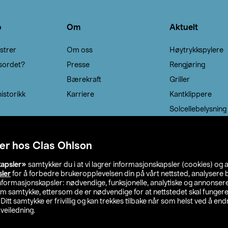
o
Om
Aktuelt
strer
Om oss
Høytrykkspylere
sordet?
Presse
Rengjøring
Bærekraft
Griller
istorikk
Karriere
Kantklippere
Solcellebelysning
er hos Clas Ohlson
kapsler»
samtykker du i at vi lagrer informasjonskapsler (cookies) og 
sler
for å forbedre brukeropplevelsen din på vårt nettsted, analysere b
 informasjonskapsler: nødvendige, funksjonelle, analytiske og annonse
om samtykke, ettersom de er nødvendige for at nettstedet skal fungere
. Ditt samtykke er frivillig og kan trekkes tilbake når som helst ved å endr
veiledning.
lson
Privacy statement
Medlemsvilkår
Kjøpsvilkår
F