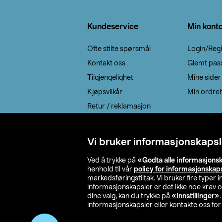
Bunntekst
Kundeservice
Min kont
Ofte stilte spørsmål
Login/Regi
Kontakt oss
Glemt pas
Tilgjengelighet
Mine sider
Kjøpsvilkår
Min ordreh
Retur / reklamasjon
EE-avfall
Cookie policy
Vi bruker informasjonskapsl
Leveringsalternativ
Ved å trykke på
«Godta alle informasjons
henhold til vår
policy for informasjonskap
markedsføringstiltak. Vi bruker fire typer
informasjonskapsler er det ikke noe krav 
dine valg, kan du trykke på
«Innstillinger»
informasjonskapsler eller kontakte oss for 
© 2026 Clas Oh