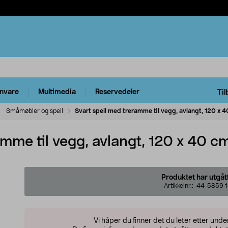
rnvare
Multimedia
Reservedeler
Til
Småmøbler og speil
Svart speil med treramme til vegg, avlangt, 120 x 
amme til vegg, avlangt, 120 x 40 c
Produktet har utgåt
Artikkelnr.:
44-5859-1
Vi håper du finner det du leter etter und