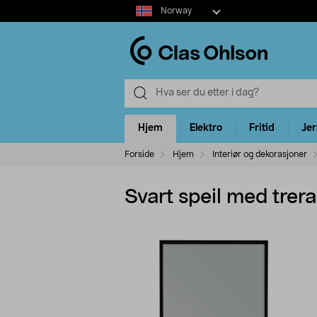
Select
Norway
market
Hjem
Elektro
Fritid
Je
Forside
Hjem
Interiør og dekorasjoner
Svart speil med trer