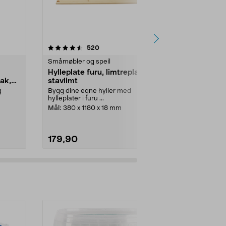
4.5 av 5 stjerner
anmeldelser
4.5
520
Småmøbler og speil
Småmøbler og
Hylleplate furu, limtreplate
Hylleplate f
ak,
stavlimt
stavlimt
g
Bygg dine egne hyller med
Bygg dine eg
hylleplater i furu ...
hylleplater i fu
Mål:
380 x 1180 x 18 mm
Mål:
280 x 11
179,90
159,90