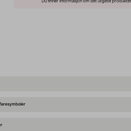
Du finner informasjon om det utgåtte produktet
 faresymboler
er