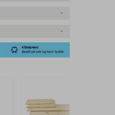
Klikk&Hent
Bestill på nett og hent i butikk