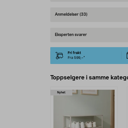
Anmeldelser
(33)
Eksperten svarer
Fri frakt
Fra 599,–*
Toppselgere i samme katego
Nyhet