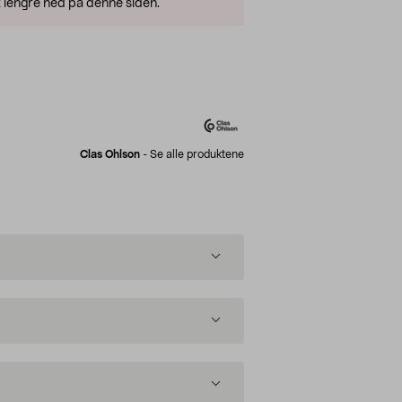
 lengre ned på denne siden.
Clas Ohlson
-
Se alle produktene