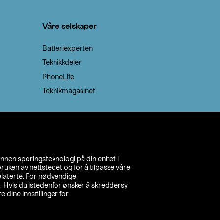
Våre selskaper
Batteriexperten
Teknikkdeler
PhoneLife
Teknikmagasinet
annen sporingsteknologi på din enhet i
ruken av nettstedet og for å tilpasse våre
relaterte. For nødvendige
. Hvis du istedenfor ønsker å skreddersy
e dine innstillinger for
inn din butikk