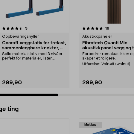
5.0 av 5 stjerner
anmeldelser
4.5 av 5 stjerner
anmeldelser
9
16
Oppbevaringshyller
Akustikkpaneler
Cocraft veggstativ for trelast,
Fibrotech Quanti Mini
sammenleggbare knekter, 2-
akustikkpanel vegg og t
pakning
2-pakning
Solid materialstativ med 3 nivåer –
Forbedrer romakustikken o
perfekt for materialer, lister,
skaper et roligere...
plastrør og ...
Utførelse:
Valnøtt (walnut)
299,90
299,90
ge ting
Multibuy