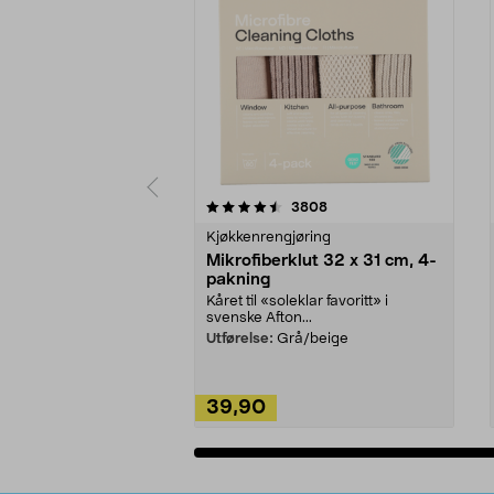
5av 5 stjerner
4.5av 5 stjerner
anmeldelser
3808
Kjøkkenrengjøring
Mikrofiberklut 32 x 31 cm, 4-
pakning
Kåret til «soleklar favoritt» i
svenske Afton...
Utførelse:
Grå/beige
39,90
Legg i handlekurv