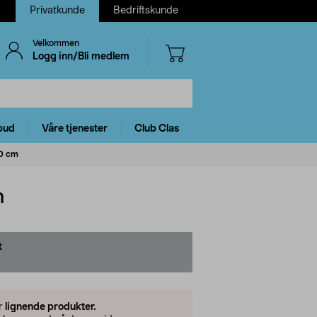
Privatkunde
Bedriftskunde
Velkommen
Logg inn/Bli medlem
bud
Våre tjenester
Club Clas
40 cm
m
t
er
lignende produkter.