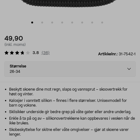
49,90
(inkl. moms)
3.8
(
36
)
Artikkelnr.:
31-7542-1
Select
Størrelse
variant
26-34
Beskytt skoene dine mot regn, slaps og vannsprut – skoovertrekk for
høst og vinter.
Kalosjer i vanntett silikon – finnes i flere størrelser. Unisexmodell for
barn og voksne.
Sklisikker underside gir bedre grep på våte gater eller andre underlag.
Enkle å ta på og av – silikonovertrekkene kan oppbevares i vesken når de
ikke brukes.
Skobeskyttelse for skitne eller våte omgivelser – gjør at skoene varer
lenger.