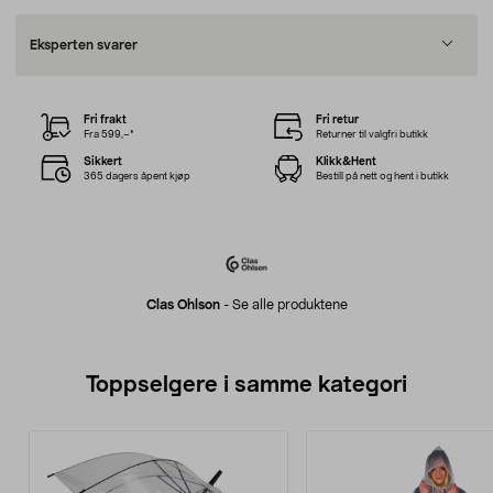
Eksperten svarer
Fri frakt
Fri retur
Fra 599,–*
Returner til valgfri butikk
Sikkert
Klikk&Hent
365 dagers åpent kjøp
Bestill på nett og hent i butikk
Clas Ohlson
-
Se alle produktene
Toppselgere i samme kategori