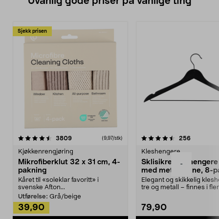
Uvanlig gode priser på vanlige ting
Sjekk prisen
4.5av 5 stjerner
anmeldelser
4.5av 5 stjerner
anmeldels
3809
256
(9,97/stk)
Kjøkkenrengjøring
Kleshengere
Mikrofiberklut 32 x 31 cm, 4-
Sklisikre kleshengere 
-
pakning
med metallpinne, 8-p
Kåret til «soleklar favoritt» i
Elegant og skikkelig kles
svenske Afton...
tre og metall – finnes i fle
Kleshe...
Utførelse:
Grå/beige
39,90
79,90