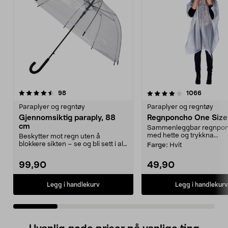
4.0 av 5 stjerner
anmeldelser
4.0 av 5 stjerner
anmeldel
98
1066
Paraplyer og regntøy
Paraplyer og regntøy
Gjennomsiktig paraply, 88
Regnponcho One Size
cm
Sammenleggbar regnpo
med hette og trykkna...
Beskytter mot regn uten å
blokkere sikten – se og bli sett i all
Farge:
Hvit
slags vær. Gjen...
99,90
49,90
Legg i handlekurv
Legg i handlekurv