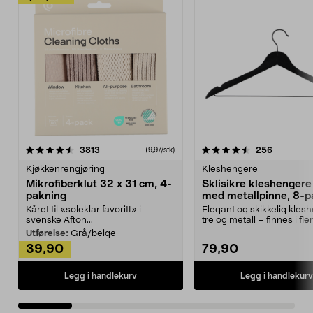
4.5av 5 stjerner
anmeldelser
4.5av 5 stjerner
anmeldels
3813
256
(9,97/stk)
Kjøkkenrengjøring
Kleshengere
Mikrofiberklut 32 x 31 cm, 4-
Sklisikre kleshengere 
pakning
med metallpinne, 8-p
Kåret til «soleklar favoritt» i
Elegant og skikkelig kles
svenske Afton...
tre og metall – finnes i fle
Kleshe...
Utførelse:
Grå/beige
39,90
79,90
Legg i handlekurv
Legg i handlekurv