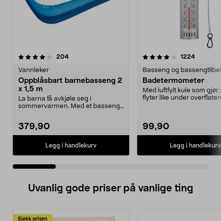
4.0 av 5 stjerner
anmeldelser
3.5 av 5 stjerner
anmeldel
204
1224
Vannleker
Basseng og bassengtilbe
Oppblåsbart barnebasseng 2
Badetermometer
x 1,5 m
Med luftfylt kule som gjør
flyter like under overflate
La barna få avkjøle seg i
både i ba...
sommervarmen. Med et basseng i
hagen slipper dere å dr...
379,90
99,90
Legg i handlekurv
Legg i handlekurv
Uvanlig gode priser på vanlige ting
Sjekk prisen