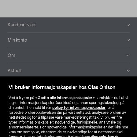
Bunntekst
Kundeservice
Min konto
Om
Aktuelt
Våre selskaper
Vi bruker informasjonskapsler hos Clas Ohlson
Ved å trykke på
«Godta alle informasjonskapsler»
samtykker du i at vi
Finn din butikk
lagrer informasjonskapsler (cookies) og annen sporingsteknologi på
din enhet i henhold til vår
policy for informasjonskapsler
for å
forbedre brukeropplevelsen din på vårt nettsted, analysere bruken av
SE
NO
FI
nettstedet og for å tilpasse våre markedsføringstiltak. Vi bruker fire
typer informasjonskapsler: nødvendige, funksjonelle, analytiske og
annonserelaterte. For nødvendige informasjonskapsler er det ikke noe
krav om samtykke, ettersom de er nødvendige for at nettstedet skal