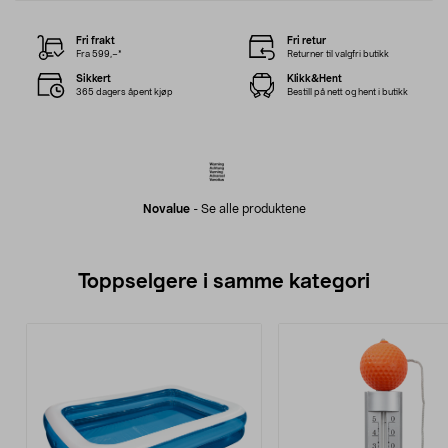
Fri frakt
Fri retur
Fra 599,–*
Returner til valgfri butikk
Sikkert
Klikk&Hent
365 dagers åpent kjøp
Bestill på nett og hent i butikk
Novalue
-
Se alle produktene
Toppselgere i samme kategori